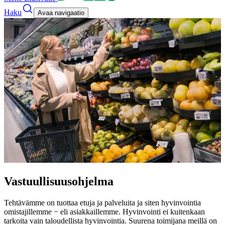
Haku
Avaa navigaatio
Vastuullisuus­ohjelma
Tehtävämme on tuottaa etuja ja palveluita ja siten hyvinvointia
omistajillemme − eli asiakkaillemme. Hyvinvointi ei kuitenkaan
tarkoita vain taloudellista hyvinvointia. Suurena toimijana meillä on