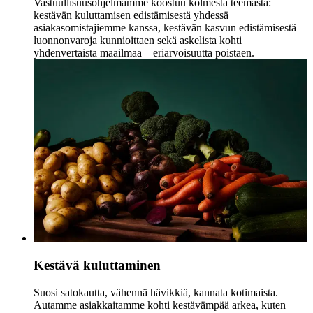
Vastuullisuusohjelmamme koostuu kolmesta teemasta:
kestävän kuluttamisen edistämisestä yhdessä
asiakasomistajiemme kanssa, kestävän kasvun edistämisestä
luonnonvaroja kunnioittaen sekä askelista kohti
yhdenvertaista maailmaa – eriarvoisuutta poistaen.
Kestävä kuluttaminen
S
uosi satokautta, vähennä hävikkiä, kannata kotimaista.
Autamme asiakkaitamme kohti kestävämpää arkea, kuten