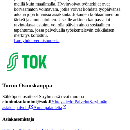
meillä kuin maailmalla.
Hyvinvoivat työntekijät ovat
korvaamaton voimavara, jotka voivat kohdata työpäivänsä
aikana jopa tuhansia asiakkaita. Jokainen kohtaaminen on
tärkeä ja ainutlaatuinen. Usealle arkinen kaupassa tai
ravintolassa asiointi voi olla päivän ainoa sosiaalinen
tapahtuma, jossa palvelualla työskentelevän tokkilaisen
merkitys korostuu.
Lue yhdenvertaisuudesta
Turun Osuuskauppa
Sähköpostiosoitteet S-ryhmässä ovat muotoa
etunimi.sukunimi@sok.fi
Yhteystiedot
Palvelut
S-ryhmän
asiakaspalvelu
Anna palautetta
Asiakasomistaja