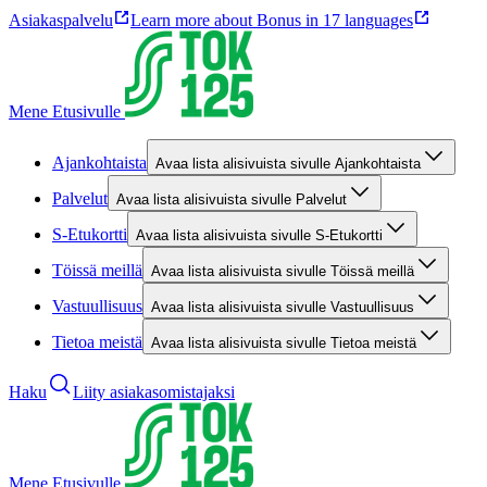
Asiakaspalvelu
Learn more about Bonus in 17 languages
Mene Etusivulle
Ajankohtaista
Avaa lista alisivuista sivulle Ajankohtaista
Palvelut
Avaa lista alisivuista sivulle Palvelut
S-Etukortti
Avaa lista alisivuista sivulle S-Etukortti
Töissä meillä
Avaa lista alisivuista sivulle Töissä meillä
Vastuullisuus
Avaa lista alisivuista sivulle Vastuullisuus
Tietoa meistä
Avaa lista alisivuista sivulle Tietoa meistä
Haku
Liity asiakasomistajaksi
Mene Etusivulle