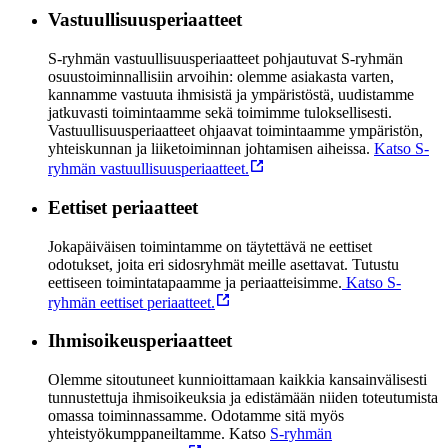
Vastuullisuusperiaatteet
S-ryhmän vastuullisuusperiaatteet pohjautuvat S-ryhmän
osuustoiminnallisiin arvoihin: olemme asiakasta varten,
kannamme vastuuta ihmisistä ja ympäristöstä, uudistamme
jatkuvasti toimintaamme sekä toimimme tuloksellisesti.
Vastuullisuusperiaatteet ohjaavat toimintaamme ympäristön,
yhteiskunnan ja liiketoiminnan johtamisen aiheissa.
Katso S-
ryhmän vastuullisuusperiaatteet.
Eettiset periaatteet
Jokapäiväisen toimintamme on täytettävä ne eettiset
odotukset, joita eri sidosryhmät meille asettavat. Tutustu
eettiseen toimintatapaamme ja periaatteisimme.
Katso S-
ryhmän eettiset periaatteet.
Ihmisoikeusperiaatteet
Olemme sitoutuneet kunnioittamaan kaikkia kansainvälisesti
tunnustettuja ihmisoikeuksia ja edistämään niiden toteutumista
omassa toiminnassamme. Odotamme sitä myös
yhteistyökumppaneiltamme. Katso
S-ryhmän