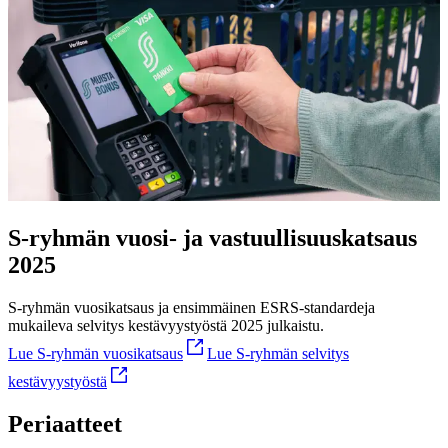
S-ryhmän vuosi- ja vastuullisuus­katsaus
2025
S-ryhmän vuosikatsaus ja ensimmäinen ESRS-standardeja
mukaileva selvitys kestävyystyöstä 2025 julkaistu.
Lue S-ryhmän vuosikatsaus
Lue S-ryhmän selvitys
kestävyystyöstä
Periaatteet