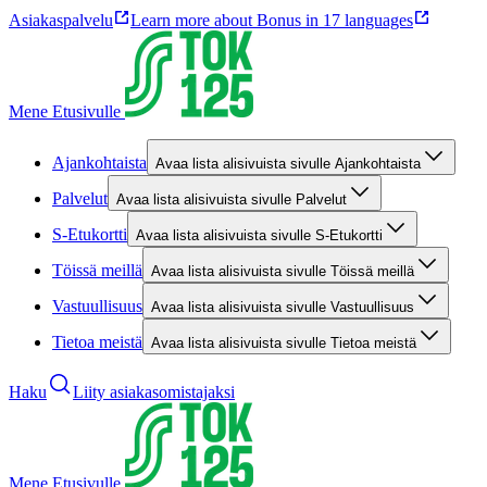
Asiakaspalvelu
Learn more about Bonus in 17 languages
Mene Etusivulle
Ajankohtaista
Avaa lista alisivuista sivulle Ajankohtaista
Palvelut
Avaa lista alisivuista sivulle Palvelut
S-Etukortti
Avaa lista alisivuista sivulle S-Etukortti
Töissä meillä
Avaa lista alisivuista sivulle Töissä meillä
Vastuullisuus
Avaa lista alisivuista sivulle Vastuullisuus
Tietoa meistä
Avaa lista alisivuista sivulle Tietoa meistä
Haku
Liity asiakasomistajaksi
Mene Etusivulle