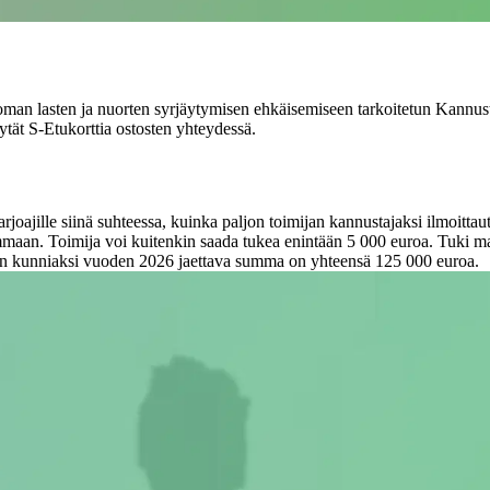
an lasten ja nuorten syrjäytymisen ehkäisemiseen tarkoitetun Kannusta
tät S-Etukorttia ostosten yhteydessä.
oajille siinä suhteessa, kuinka paljon toimijan kannustajaksi ilmoittau
maan. Toimija voi kuitenkin saada tukea enintään 5 000 euroa. Tuki ma
 kunniaksi vuoden 2026 jaettava summa on yhteensä 125 000 euroa.