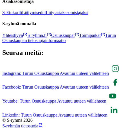
Asiakasomistaja
S-Etukortti
Liittymisedut
Liity asiakasomistajaksi
S-ryhmä muualla
Yhteishyvä
S-ryhmä.fi
Osuuskaupat
Toimipaikat
Turun
Osuuskaupan tietosuojainformaatio
Seuraa meitä:
Instagram: Turun Osuuskauppa Avautuu uuteen välilehteen
Facebook: Turun Osuuskauppa Avautuu uuteen välilehteen
Youtube: Turun Osuuskauppa Avautuu uuteen välilehteen
Linkedin: Turun Osuuskauppa Avautuu uuteen välilehteen
© S-ryhmä 2026
S-ryhmän tietosuoja