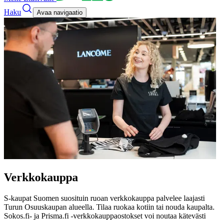
Haku
Avaa navigaatio
Verkkokauppa
S-kaupat Suomen suosituin ruoan verkkokauppa palvelee laajasti
Turun Osuuskaupan alueella. Tilaa ruokaa kotiin tai nouda kaupalta.
Sokos.fi- ja Prisma.fi -verkkokauppaostokset voi noutaa kätevästi