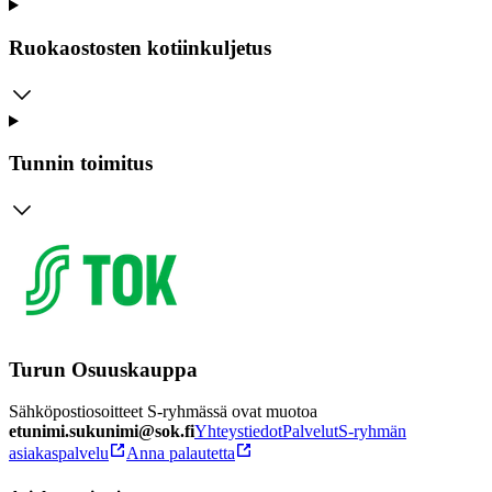
Ruokaostosten kotiinkuljetus
Tunnin toimitus
Turun Osuuskauppa
Sähköpostiosoitteet S-ryhmässä ovat muotoa
etunimi.sukunimi@sok.fi
Yhteystiedot
Palvelut
S-ryhmän
asiakaspalvelu
Anna palautetta