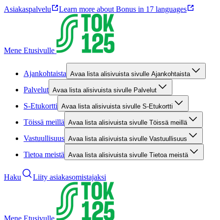
Asiakaspalvelu
Learn more about Bonus in 17 languages
Mene Etusivulle
Ajankohtaista
Avaa lista alisivuista sivulle Ajankohtaista
Palvelut
Avaa lista alisivuista sivulle Palvelut
S-Etukortti
Avaa lista alisivuista sivulle S-Etukortti
Töissä meillä
Avaa lista alisivuista sivulle Töissä meillä
Vastuullisuus
Avaa lista alisivuista sivulle Vastuullisuus
Tietoa meistä
Avaa lista alisivuista sivulle Tietoa meistä
Haku
Liity asiakasomistajaksi
Mene Etusivulle