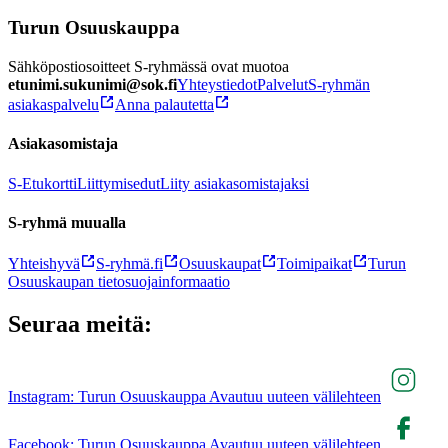
Turun Osuuskauppa
Sähköpostiosoitteet S-ryhmässä ovat muotoa
etunimi.sukunimi@sok.fi
Yhteystiedot
Palvelut
S-ryhmän
asiakaspalvelu
Anna palautetta
Asiakasomistaja
S-Etukortti
Liittymisedut
Liity asiakasomistajaksi
S-ryhmä muualla
Yhteishyvä
S-ryhmä.fi
Osuuskaupat
Toimipaikat
Turun
Osuuskaupan tietosuojainformaatio
Seuraa meitä:
Instagram: Turun Osuuskauppa Avautuu uuteen välilehteen
Facebook: Turun Osuuskauppa Avautuu uuteen välilehteen