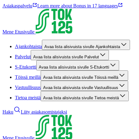
Asiakaspalvelu
Learn more about Bonus in 17 languages
Mene Etusivulle
Ajankohtaista
Avaa lista alisivuista sivulle Ajankohtaista
Palvelut
Avaa lista alisivuista sivulle Palvelut
S-Etukortti
Avaa lista alisivuista sivulle S-Etukortti
Töissä meillä
Avaa lista alisivuista sivulle Töissä meillä
Vastuullisuus
Avaa lista alisivuista sivulle Vastuullisuus
Tietoa meistä
Avaa lista alisivuista sivulle Tietoa meistä
Haku
Liity asiakasomistajaksi
Mene Etusivulle