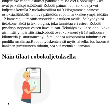
kuljettaako robotti ostokset paikkaan missä olet.
Robokuljetukset
ovat paikallispäästöttömiä.
Robotti painaa noin 36 kiloa ja voi
kuljettaa kerralla 2 ruokakassillista tai 9 kilogramman painosta
ostoksia.
Sähköllä toimiva päästötön robotti tarkkailee ympäristöään
12 kameran, ultraäänisensoreiden ja tutkien avulla. Se hyödyntää
tietokonenäköä ja teknologiaa, joka tunnistaa eri esteet. Robotti
pysähtyy nopeasti esteen havaittuaan. Tekoälyn avulla se oppii koko
ajan lisää ympäristöstään.
Robotit ovat kulkeneet yli 13 miljoonaa
kilometriä ja suorittaneet yli 6 miljoonaa autonomista toimitusta eri
puolilla maailmaa.
Robotit työskentelevät myös talvella. Jos huomaat
hankeen jumiutuneen robotin, saa sitä mennä auttamaan.
Näin tilaat robokuljetuksella