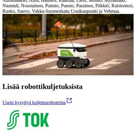
Auranlaakso, Aura, Halinen, Kaarina, Lieto, Moisio, Mynämäki,
Naantali, Nousiainen, Paimio, Pansio, Parainen, Piikkiö, Raisiontori,
Rusko, Sauvo, Vakka-Suomenkatu Uusikaupunki ja Vehmaa.
Lisää robottikuljetuksista
Usein kysyttyä kuljetusroboteista