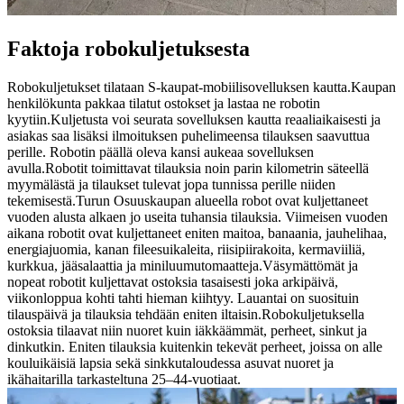
Faktoja robokuljetuksesta
Robokuljetukset tilataan S-kaupat-mobiilisovelluksen kautta.
Kaupan
henkilökunta pakkaa tilatut ostokset ja lastaa ne robotin
kyytiin.
Kuljetusta voi seurata sovelluksen kautta reaaliaikaisesti ja
asiakas saa lisäksi ilmoituksen puhelimeensa tilauksen saavuttua
perille. Robotin päällä oleva kansi aukeaa sovelluksen
avulla.
Robotit toimittavat tilauksia noin parin kilometrin säteellä
myymälästä ja tilaukset tulevat jopa tunnissa perille niiden
tekemisestä.
Turun Osuuskaupan alueella robot ovat kuljettaneet
vuoden alusta alkaen jo useita tuhansia tilauksia. Viimeisen vuoden
aikana robotit ovat kuljettaneet eniten maitoa, banaania, jauhelihaa,
energiajuomia, kanan fileesuikaleita, riisipiirakoita, kermaviiliä,
kurkkua, jääsalaattia ja miniluumutomaatteja.
Väsymättömät ja
nopeat robotit kuljettavat ostoksia tasaisesti joka arkipäivä,
viikonloppua kohti tahti hieman kiihtyy. Lauantai on suosituin
tilauspäivä ja tilauksia tehdään eniten iltaisin.
Robokuljetuksella
ostoksia tilaavat niin nuoret kuin iäkkäämmät, perheet, sinkut ja
dinkutkin. Eniten tilauksia kuitenkin tekevät perheet, joissa on alle
kouluikäisiä lapsia sekä sinkkutaloudessa asuvat nuoret ja
ikähaitarilla tarkasteltuna 25–44-vuotiaat.