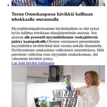
Turun Osuuskaupassa hävikkiä hallitaan
tehokkaalla seurannalla
Myymälätoimipaikoissamme hävikinhallinta on tätä nykyä
hyvin hallittua tehokkaan tilausjärjestelmän ansiosta. Sen
ansiosta
alle prosentti myymälöidemme ruokajätteestä
päätyy kaatopaikoille.
Olemme onnistuneet pienentämään
myymälöiden hevihävikkiä tänä vuonna tarkalla tilaamisella.
Hyödynnämme asiakasdataa valikoimien suunnittelussa. Mitä
paremmin valikoima osuu myymälän asiakaskuntaan, sitä
vähemmän hävikkiä syntyy.
Lue lisää hävikin hallinnasta