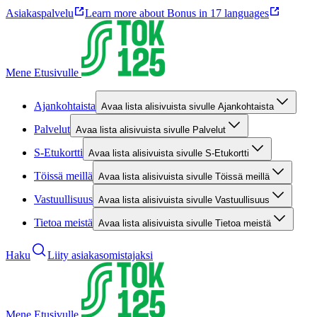
Asiakaspalvelu
Learn more about Bonus in 17 languages
Mene Etusivulle
Ajankohtaista
Avaa lista alisivuista sivulle Ajankohtaista
Palvelut
Avaa lista alisivuista sivulle Palvelut
S-Etukortti
Avaa lista alisivuista sivulle S-Etukortti
Töissä meillä
Avaa lista alisivuista sivulle Töissä meillä
Vastuullisuus
Avaa lista alisivuista sivulle Vastuullisuus
Tietoa meistä
Avaa lista alisivuista sivulle Tietoa meistä
Haku
Liity asiakasomistajaksi
Mene Etusivulle