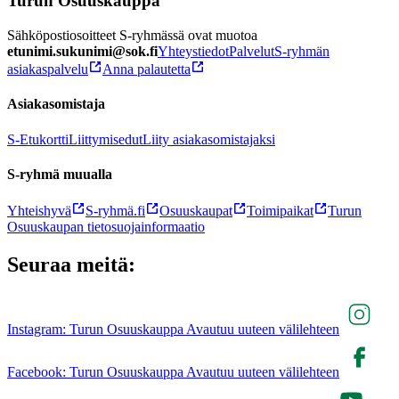
Turun Osuuskauppa
Sähköpostiosoitteet S-ryhmässä ovat muotoa
etunimi.sukunimi@sok.fi
Yhteystiedot
Palvelut
S-ryhmän
asiakaspalvelu
Anna palautetta
Asiakasomistaja
S-Etukortti
Liittymisedut
Liity asiakasomistajaksi
S-ryhmä muualla
Yhteishyvä
S-ryhmä.fi
Osuuskaupat
Toimipaikat
Turun
Osuuskaupan tietosuojainformaatio
Seuraa meitä:
Instagram: Turun Osuuskauppa Avautuu uuteen välilehteen
Facebook: Turun Osuuskauppa Avautuu uuteen välilehteen