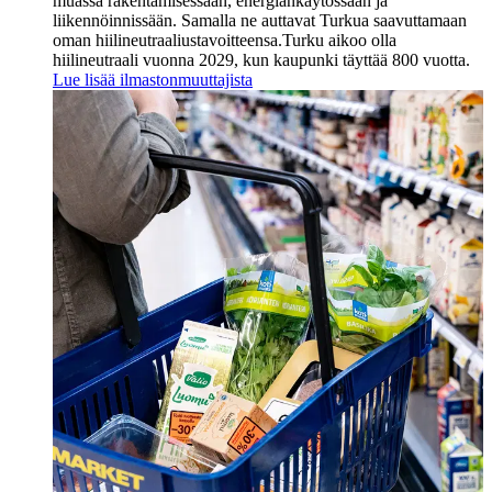
muassa rakentamisessaan, energiankäytössään ja
liikennöinnissään. Samalla ne auttavat Turkua saavuttamaan
oman hiilineutraaliustavoitteensa.
Turku aikoo olla
hiilineutraali vuonna 2029, kun kaupunki täyttää 800 vuotta.
Lue lisää ilmastonmuuttajista