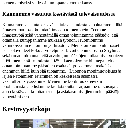
pienentämiseksi yhdessä kumppaneidemme kanssa.
Kannamme vastuuta kestävästä tulevaisuudesta
Kannamme vastuuta kestävästä tulevaisuudesta ja haluamme hillitä
ilmastonmuutosta kunnianhimoisin toimenpitein. Teemme
ilmastotyötä sekä vähentämällä oman toimintamme päästöjä, että
ottamalla kumppanimme mukaan työhön. Huomioimme
valinnoissamme luonnon ja ilmaston.
Meillä on kunnianhimoiset
päästötavoitteet koko arvoketjulle. Tavoittelemme osana S-ryhmää
sekä oman toiminnan että arvoketjun päästöjen nollaamista vuoteen
2050 mennessä. Vuodesta 2025 alkaen olemme hiilinegatiivinen
oman toimintamme päästöjen osalta eli poistamme ilmakehästä
enemmän hiiltä kuin sitä tuotamme.
Luonnon monimuotoisuus ja
lajien katoamisen estäminen on keskeisessä asemassa
vastuullisuustyössämme.
Menemme kohti ruokahävikin
puolittamista ja edistämme kiertotaloutta. Tarjoamme ratkaisuja ja
apua kestävään kuluttamiseen ja asiakasomistajien omien päästöjen
vähentämiseen.
Kestävyystekoja