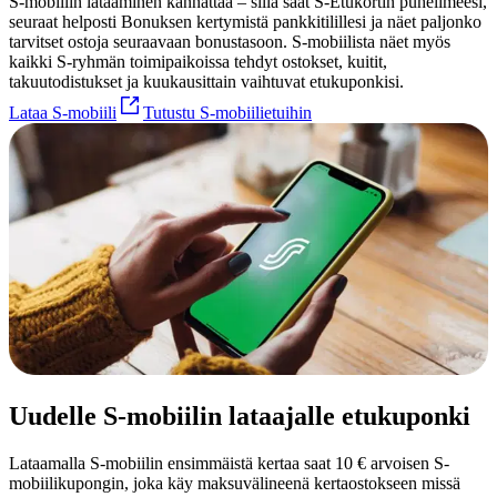
S-mobiilin lataaminen kannattaa – sillä saat S-Etukortin puhelimeesi,
seuraat helposti Bonuksen kertymistä pankkitilillesi ja näet paljonko
tarvitset ostoja seuraavaan bonustasoon. S-mobiilista näet myös
kaikki S-ryhmän toimipaikoissa tehdyt ostokset, kuitit,
takuutodistukset ja kuukausittain vaihtuvat etukuponkisi.
Lataa S-mobiili
Tutustu S-mobiilietuihin
Uudelle S-mobiilin lataajalle etukuponki
Lataamalla S-mobiilin ensimmäistä kertaa saat 10 € arvoisen S-
mobiilikupongin, joka käy maksuvälineenä kertaostokseen missä