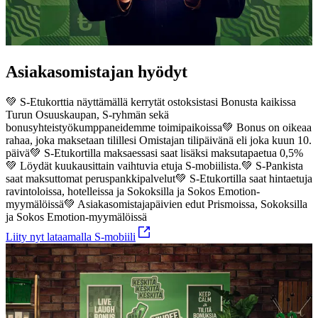
Asiakasomistajan hyödyt
💚 S-Etukorttia näyttämällä kerrytät ostoksistasi Bonusta kaikissa
Turun Osuuskaupan, S-ryhmän sekä
bonusyhteistyökumppaneidemme toimipaikoissa
💚 Bonus on oikeaa
rahaa, joka maksetaan tilillesi Omistajan tilipäivänä eli joka kuun 10.
päivä
💚 S-Etukortilla maksaessasi saat lisäksi maksutapaetua 0,5%
💚 Löydät kuukausittain vaihtuvia etuja S-mobiilista.
💚 S-Pankista
saat maksuttomat peruspankkipalvelut
💚 S-Etukortilla saat hintaetuja
ravintoloissa, hotelleissa ja Sokoksilla ja Sokos Emotion-
myymälöissä
💚 Asiakasomistajapäivien edut Prismoissa, Sokoksilla
ja Sokos Emotion-myymälöissä
Liity nyt lataamalla S-mobiili