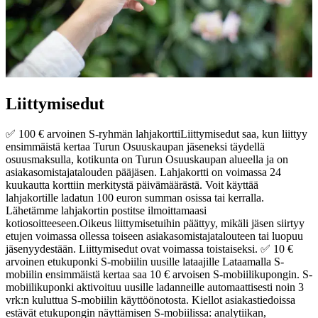
Liittymisedut
✅ 100 € arvoinen S-ryhmän lahjakortti
Liittymisedut saa, kun liittyy
ensimmäistä kertaa Turun Osuuskaupan jäseneksi täydellä
osuusmaksulla, kotikunta on Turun Osuuskaupan alueella ja on
asiakasomistajatalouden pääjäsen. Lahjakortti on voimassa 24
kuukautta korttiin merkitystä päivämäärästä. Voit käyttää
lahjakortille ladatun 100 euron summan osissa tai kerralla.
Lähetämme lahjakortin postitse ilmoittamaasi
kotiosoitteeseen.
Oikeus liittymisetuihin päättyy, mikäli jäsen siirtyy
etujen voimassa ollessa toiseen asiakasomistajatalouteen tai luopuu
jäsenyydestään. Liittymisedut ovat voimassa toistaiseksi.
✅ 10 €
arvoinen etukuponki S-mobiilin uusille lataajille Lataamalla S-
mobiilin ensimmäistä kertaa saa 10 € arvoisen S-mobiilikupongin. S-
mobiilikuponki aktivoituu uusille ladanneille automaattisesti noin 3
vrk:n kuluttua S-mobiilin käyttöönotosta. Kiellot asiakastiedoissa
estävät etukupongin näyttämisen S-mobiilissa: analytiikan,