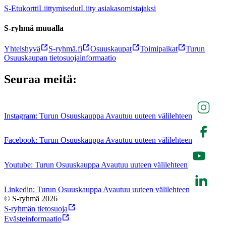
S-Etukortti
Liittymisedut
Liity asiakasomistajaksi
S-ryhmä muualla
Yhteishyvä
S-ryhmä.fi
Osuuskaupat
Toimipaikat
Turun
Osuuskaupan tietosuojainformaatio
Seuraa meitä:
Instagram: Turun Osuuskauppa Avautuu uuteen välilehteen
Facebook: Turun Osuuskauppa Avautuu uuteen välilehteen
Youtube: Turun Osuuskauppa Avautuu uuteen välilehteen
Linkedin: Turun Osuuskauppa Avautuu uuteen välilehteen
© S-ryhmä 2026
S-ryhmän tietosuoja
Evästeinformaatio