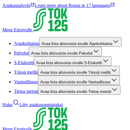
Asiakaspalvelu
Learn more about Bonus in 17 languages
Mene Etusivulle
Ajankohtaista
Avaa lista alisivuista sivulle Ajankohtaista
Palvelut
Avaa lista alisivuista sivulle Palvelut
S-Etukortti
Avaa lista alisivuista sivulle S-Etukortti
Töissä meillä
Avaa lista alisivuista sivulle Töissä meillä
Vastuullisuus
Avaa lista alisivuista sivulle Vastuullisuus
Tietoa meistä
Avaa lista alisivuista sivulle Tietoa meistä
Haku
Liity asiakasomistajaksi
Mene Etusivulle