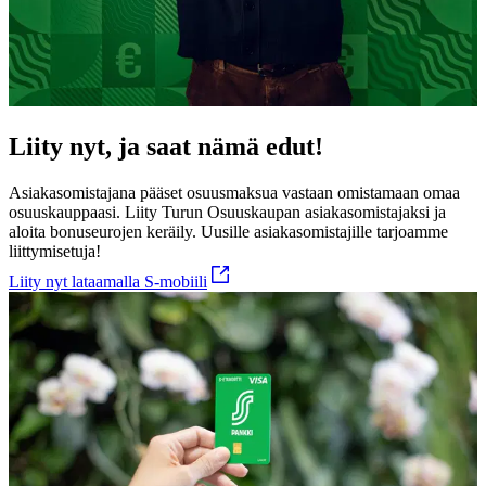
Liity nyt, ja saat nämä edut!
Asiakasomistajana pääset osuusmaksua vastaan omistamaan omaa
osuuskauppaasi. Liity Turun Osuuskaupan asiakasomistajaksi ja
aloita bonuseurojen keräily. Uusille asiakasomistajille tarjoamme
liittymisetuja!
Liity nyt lataamalla S-mobiili