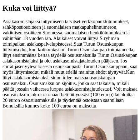
Kuka voi liittyä?
Asiakasomistajaksi liittymiseen tarvitset verkkopankkitunnukset,
sähköpostiosoitteen ja suomalaisen matkapuhelinnumeron,
vakituisen osoitteen Suomessa, suomalaisen henkilötunnuksen ja
vähintään 18 vuoden iän. Alaikäiset voivat liittyä S-ryhmän
toimipaikan asiakaspalvelupisteessä.
Saat Turun Osuuskaupan
liittymisedut, kun kotikuntasi on Turun Osuuskaupan toimialueella,
liityt ensimmäistä kertaa täydellä osuusmaksulla Turun Osuuskaupan
asiakasomistajaksi ja olet asiakasomistajatalouden pääjäsen. Jos
siirrät jäsenyytesi toisesta osuuskaupasta Turun Osuuskauppaan, saat
myös liittymisedut, mikäli muut edellä mainitut ehdot täyttyvät.
Kun
liityt asiakasomistajaksi, sinun tulee maksaa osuuskaupan
osuusmaksu. Osuusmaksu on sijoitus, jonka saat takaisin, mikäli
päätät jossain vaiheessa luopua asiakasomistajuudestasi. Voit maksaa
osuusmaksun joko kokonaan heti liittyessäsi (100 euroa) tai aloittaa
20 euron osaosuusmaksulla ja täydentää ostoistaan saamillaan
Bonuksilla kunnes koko 100 euroa on maksettu.