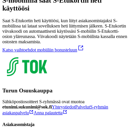
S-mobiililla saat S-Etukortin heti
käyttöösi
Saat S-Etukortin heti käyttöösi, kun liityt asiakasomistajaksi S-
mobiilissa tai lataat sovelluksen heti liittymisen jälkeen.
S-Etukortin
viivakoodi on automaattisesti käytössäsi S-mobiilin S-Etukortti-
osion yläreunassa. Viivakoodi näytetään S-mobiilista kassalla ennen
ostosten maksamista.
Katso vaihtoehdot mobiiliin bonusteluun
Turun Osuuskauppa
Sähköpostiosoitteet S-ryhmässä ovat muotoa
etunimi.sukunimi@sok.fi
Yhteystiedot
Palvelut
S-ryhmän
asiakaspalvelu
Anna palautetta
Asiakasomistaja