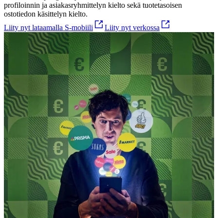
profiloinnin ja asiakasryhmittelyn kielto sekä tuotetasoisen
ostotiedon käsittelyn kielto.
Liity nyt lataamalla S-mobiili
Liity nyt verkossa