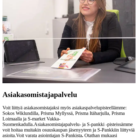
Asiakasomistaja­palvelu
Voit liittyä asiakasomistajaksi myös asiakaspalvelupisteellämme:
Sokos Wiklundilla, Prisma Myllyssä, Prisma Itäharjulla, Prisma
Loimaalla ja S-market Vakka-
Suomenkadulla.
Asiakasomistajapalvelu- ja S-pankki -pisteissämme
voit hoitaa muitakin osuuskaupan jäsenyyteen ja S-Pankkiin liittyviä
asioita.
Voit varata asiointiajan S-Pankista
.
Otathan mukaasi