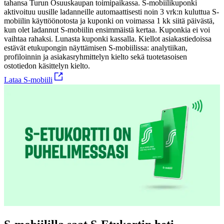
tahansa Turun Osuuskaupan toimipaikassa. S-mobiilikuponki
aktivoituu uusille ladanneille automaattisesti noin 3 vrk:n kuluttua S-
mobiilin käyttöönotosta ja kuponki on voimassa 1 kk siitä päivästä,
kun olet ladannut S-mobiilin ensimmäistä kertaa. Kuponkia ei voi
vaihtaa rahaksi. Lunasta kuponki kassalla. Kiellot asiakastiedoissa
estävät etukupongin näyttämisen S-mobiilissa: analytiikan,
profiloinnin ja asiakasryhmittelyn kielto sekä tuotetasoisen
ostotiedon käsittelyn kielto.
Lataa S-mobiili