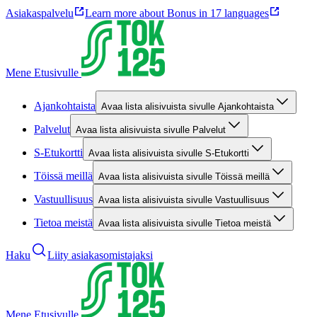
Asiakaspalvelu
Learn more about Bonus in 17 languages
Mene Etusivulle
Ajankohtaista
Avaa lista alisivuista sivulle Ajankohtaista
Palvelut
Avaa lista alisivuista sivulle Palvelut
S-Etukortti
Avaa lista alisivuista sivulle S-Etukortti
Töissä meillä
Avaa lista alisivuista sivulle Töissä meillä
Vastuullisuus
Avaa lista alisivuista sivulle Vastuullisuus
Tietoa meistä
Avaa lista alisivuista sivulle Tietoa meistä
Haku
Liity asiakasomistajaksi
Mene Etusivulle