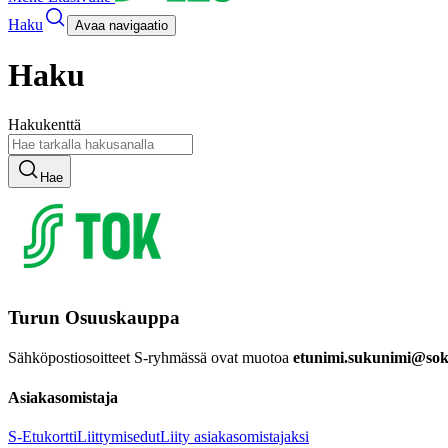
Haku
Avaa navigaatio
Haku
Hakukenttä
Hae
Turun Osuuskauppa
Sähköpostiosoitteet S-ryhmässä ovat muotoa
etunimi.sukunimi@sok.
Asiakasomistaja
S-Etukortti
Liittymisedut
Liity asiakasomistajaksi