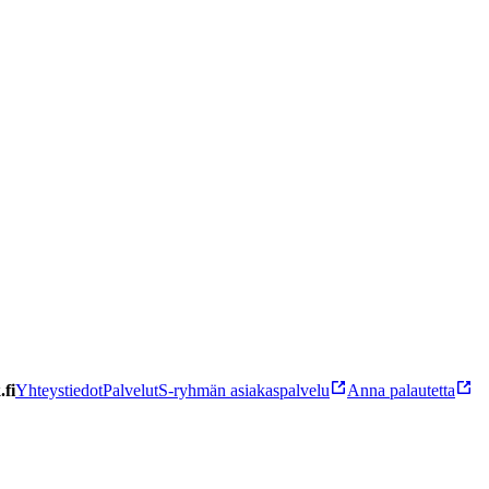
fi
Yhteystiedot
Palvelut
S-ryhmän asiakaspalvelu
Anna palautetta