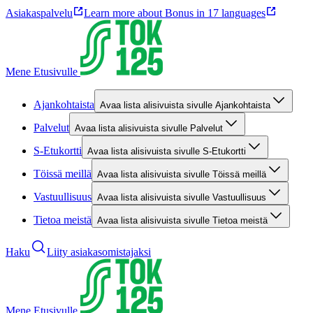
Asiakaspalvelu
Learn more about Bonus in 17 languages
Mene Etusivulle
Ajankohtaista
Avaa lista alisivuista sivulle Ajankohtaista
Palvelut
Avaa lista alisivuista sivulle Palvelut
S-Etukortti
Avaa lista alisivuista sivulle S-Etukortti
Töissä meillä
Avaa lista alisivuista sivulle Töissä meillä
Vastuullisuus
Avaa lista alisivuista sivulle Vastuullisuus
Tietoa meistä
Avaa lista alisivuista sivulle Tietoa meistä
Haku
Liity asiakasomistajaksi
Mene Etusivulle