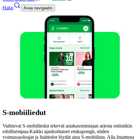
Haku
Avaa navigaatio
S‑mobiiliedut
Vaihtuvat S-mobiiliedut tekevät asiakasomistajan arjesta entistäkin
edullisempaa.
Kaikki ajankohtaiset etukupongit, niiden
voimassaoloajat ja lisätiedot löydät aina S-mobiilista. Alla listattuna