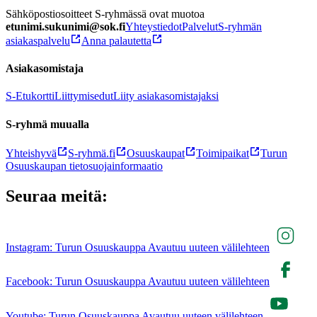
Sähköpostiosoitteet S-ryhmässä ovat muotoa
etunimi.sukunimi@sok.fi
Yhteystiedot
Palvelut
S-ryhmän
asiakaspalvelu
Anna palautetta
Asiakasomistaja
S-Etukortti
Liittymisedut
Liity asiakasomistajaksi
S-ryhmä muualla
Yhteishyvä
S-ryhmä.fi
Osuuskaupat
Toimipaikat
Turun
Osuuskaupan tietosuojainformaatio
Seuraa meitä:
Instagram: Turun Osuuskauppa Avautuu uuteen välilehteen
Facebook: Turun Osuuskauppa Avautuu uuteen välilehteen
Youtube: Turun Osuuskauppa Avautuu uuteen välilehteen