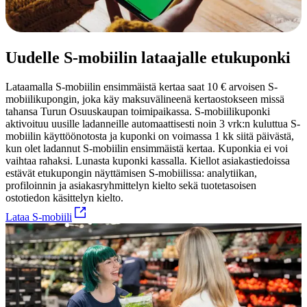
Uudelle S-mobiilin lataajalle etukuponki
Lataamalla S-mobiilin ensimmäistä kertaa saat 10 € arvoisen S-
mobiilikupongin, joka käy maksuvälineenä kertaostokseen missä
tahansa Turun Osuuskaupan toimipaikassa. S-mobiilikuponki
aktivoituu uusille ladanneille automaattisesti noin 3 vrk:n kuluttua S-
mobiilin käyttöönotosta ja kuponki on voimassa 1 kk siitä päivästä,
kun olet ladannut S-mobiilin ensimmäistä kertaa. Kuponkia ei voi
vaihtaa rahaksi. Lunasta kuponki kassalla. Kiellot asiakastiedoissa
estävät etukupongin näyttämisen S-mobiilissa: analytiikan,
profiloinnin ja asiakasryhmittelyn kielto sekä tuotetasoisen
ostotiedon käsittelyn kielto.
Lataa S-mobiili