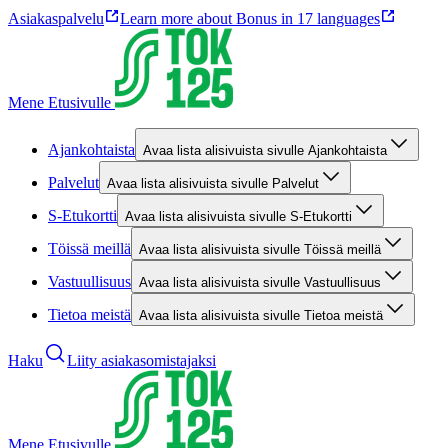
Asiakaspalvelu
Learn more about Bonus in 17 languages
Mene Etusivulle
Ajankohtaista
Avaa lista alisivuista sivulle Ajankohtaista
Palvelut
Avaa lista alisivuista sivulle Palvelut
S-Etukortti
Avaa lista alisivuista sivulle S-Etukortti
Töissä meillä
Avaa lista alisivuista sivulle Töissä meillä
Vastuullisuus
Avaa lista alisivuista sivulle Vastuullisuus
Tietoa meistä
Avaa lista alisivuista sivulle Tietoa meistä
Haku
Liity asiakasomistajaksi
Mene Etusivulle