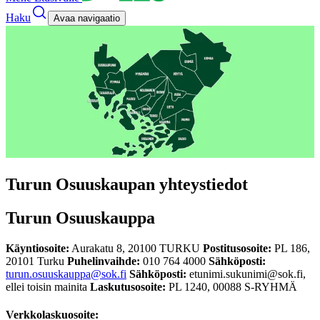
Haku
Avaa navigaatio
Turun Osuuskaupan yhteystiedot
Turun Osuuskauppa
Käyntiosoite:
Aurakatu 8, 20100 TURKU
Postitusosoite:
PL 186,
20101 Turku
Puhelinvaihde:
010 764 4000
Sähköposti:
turun.osuuskauppa@sok.fi
Sähköposti:
etunimi.sukunimi@sok.fi,
ellei toisin mainita
Laskutusosoite:
PL 1240, 00088 S-RYHMÄ
Verkkolaskuosoite: