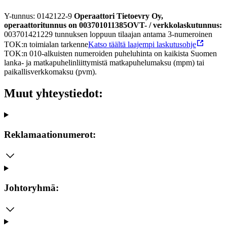
Y-tunnus: 0142122-9
Operaattori Tietoevry Oy,
operaattoritunnus on 003701011385
OVT-
/ verkkolaskutunnus:
003701421229 tunnuksen loppuun tilaajan antama 3-numeroinen
TOK:n toimialan tarkenne
Katso täältä laajempi laskutusohje
TOK:n 010-alkuisten numeroiden puheluhinta on kaikista Suomen
lanka- ja matkapuhelinliittymistä matkapuhelumaksu (mpm) tai
paikallisverkkomaksu (pvm).
Muut yhteystiedot:
Reklamaationumerot:
Johtoryhmä: