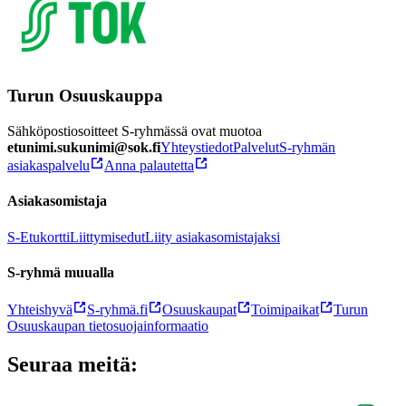
Turun Osuuskauppa
Sähköpostiosoitteet S-ryhmässä ovat muotoa
etunimi.sukunimi@sok.fi
Yhteystiedot
Palvelut
S-ryhmän
asiakaspalvelu
Anna palautetta
Asiakasomistaja
S-Etukortti
Liittymisedut
Liity asiakasomistajaksi
S-ryhmä muualla
Yhteishyvä
S-ryhmä.fi
Osuuskaupat
Toimipaikat
Turun
Osuuskaupan tietosuojainformaatio
Seuraa meitä: