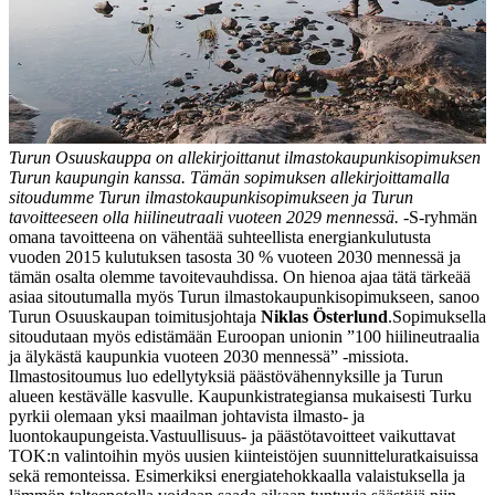
Turun Osuuskauppa on allekirjoittanut ilmastokaupunkisopimuksen
Turun kaupungin kanssa. Tämän sopimuksen allekirjoittamalla
sitoudumme Turun ilmastokaupunkisopimukseen ja Turun
tavoitteeseen olla hiilineutraali vuoteen 2029 mennessä.
-S-ryhmän
omana tavoitteena on vähentää suhteellista energiankulutusta
vuoden 2015 kulutuksen tasosta 30 % vuoteen 2030 mennessä ja
tämän osalta olemme tavoitevauhdissa. On hienoa ajaa tätä tärkeää
asiaa sitoutumalla myös Turun ilmastokaupunkisopimukseen, sanoo
Turun Osuuskaupan toimitusjohtaja
Niklas Österlund
.
Sopimuksella
sitoudutaan myös edistämään Euroopan unionin ”100 hiilineutraalia
ja älykästä kaupunkia vuoteen 2030 mennessä” -missiota.
Ilmastositoumus luo edellytyksiä päästövähennyksille ja Turun
alueen kestävälle kasvulle. Kaupunkistrategiansa mukaisesti Turku
pyrkii olemaan yksi maailman johtavista ilmasto- ja
luontokaupungeista.
Vastuullisuus- ja päästötavoitteet vaikuttavat
TOK:n valintoihin myös uusien kiinteistöjen suunnitteluratkaisuissa
sekä remonteissa. Esimerkiksi energiatehokkaalla valaistuksella ja