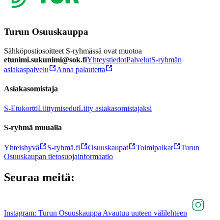
Turun Osuuskauppa
Sähköpostiosoitteet S-ryhmässä ovat muotoa
etunimi.sukunimi@sok.fi
Yhteystiedot
Palvelut
S-ryhmän
asiakaspalvelu
Anna palautetta
Asiakasomistaja
S-Etukortti
Liittymisedut
Liity asiakasomistajaksi
S-ryhmä muualla
Yhteishyvä
S-ryhmä.fi
Osuuskaupat
Toimipaikat
Turun
Osuuskaupan tietosuojainformaatio
Seuraa meitä:
Instagram: Turun Osuuskauppa Avautuu uuteen välilehteen