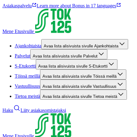
Asiakaspalvelu
Learn more about Bonus in 17 languages
Mene Etusivulle
Ajankohtaista
Avaa lista alisivuista sivulle Ajankohtaista
Palvelut
Avaa lista alisivuista sivulle Palvelut
S-Etukortti
Avaa lista alisivuista sivulle S-Etukortti
Töissä meillä
Avaa lista alisivuista sivulle Töissä meillä
Vastuullisuus
Avaa lista alisivuista sivulle Vastuullisuus
Tietoa meistä
Avaa lista alisivuista sivulle Tietoa meistä
Haku
Liity asiakasomistajaksi
Mene Etusivulle