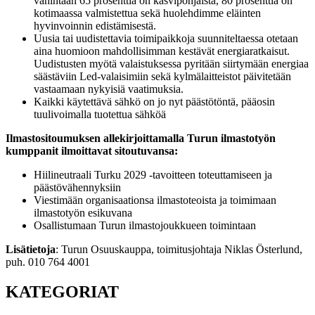
vähintään 65 prosenttia on kasvipohjaista, 80 prosenttia on
kotimaassa valmistettua sekä huolehdimme eläinten
hyvinvoinnin edistämisestä.
Uusia tai uudistettavia toimipaikkoja suunniteltaessa otetaan
aina huomioon mahdollisimman kestävät energiaratkaisut.
Uudistusten myötä valaistuksessa pyritään siirtymään energiaa
säästäviin Led-valaisimiin sekä kylmälaitteistot päivitetään
vastaamaan nykyisiä vaatimuksia.
Kaikki käytettävä sähkö on jo nyt päästötöntä, pääosin
tuulivoimalla tuotettua sähköä
Ilmastositoumuksen allekirjoittamalla Turun ilmastotyön
kumppanit ilmoittavat sitoutuvansa:
Hiilineutraali Turku 2029 -tavoitteen toteuttamiseen ja
päästövähennyksiin
Viestimään organisaationsa ilmastoteoista ja toimimaan
ilmastotyön esikuvana
Osallistumaan Turun ilmastojoukkueen toimintaan
Lisätietoja
: Turun Osuuskauppa, toimitusjohtaja Niklas Österlund,
puh. 010 764 4001
KATEGORIAT