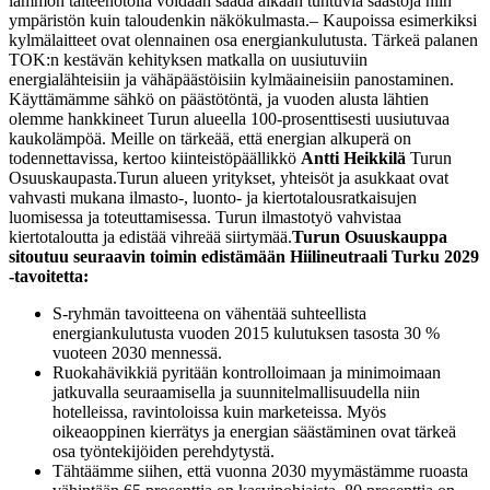
lämmön talteenotolla voidaan saada aikaan tuntuvia säästöjä niin
ympäristön kuin taloudenkin näkökulmasta.
– Kaupoissa esimerkiksi
kylmälaitteet ovat olennainen osa energiankulutusta. Tärkeä palanen
TOK:n kestävän kehityksen matkalla on uusiutuviin
energialähteisiin ja vähäpäästöisiin kylmäaineisiin panostaminen.
Käyttämämme sähkö on päästötöntä, ja vuoden alusta lähtien
olemme hankkineet Turun alueella 100-prosenttisesti uusiutuvaa
kaukolämpöä. Meille on tärkeää, että energian alkuperä on
todennettavissa, kertoo kiinteistöpäällikkö
Antti Heikkilä
Turun
Osuuskaupasta.
Turun alueen yritykset, yhteisöt ja asukkaat ovat
vahvasti mukana ilmasto-, luonto- ja kiertotalousratkaisujen
luomisessa ja toteuttamisessa. Turun ilmastotyö vahvistaa
kiertotaloutta ja edistää vihreää siirtymää.
Turun Osuuskauppa
sitoutuu seuraavin toimin edistämään Hiilineutraali Turku 2029
-tavoitetta:
S-ryhmän tavoitteena on vähentää suhteellista
energiankulutusta vuoden 2015 kulutuksen tasosta 30 %
vuoteen 2030 mennessä.
Ruokahävikkiä pyritään kontrolloimaan ja minimoimaan
jatkuvalla seuraamisella ja suunnitelmallisuudella niin
hotelleissa, ravintoloissa kuin marketeissa. Myös
oikeaoppinen kierrätys ja energian säästäminen ovat tärkeä
osa työntekijöiden perehdytystä.
Tähtäämme siihen, että vuonna 2030 myymästämme ruoasta