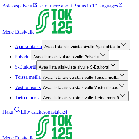
Asiakaspalvelu
Learn more about Bonus in 17 languages
Mene Etusivulle
Ajankohtaista
Avaa lista alisivuista sivulle Ajankohtaista
Palvelut
Avaa lista alisivuista sivulle Palvelut
S-Etukortti
Avaa lista alisivuista sivulle S-Etukortti
Töissä meillä
Avaa lista alisivuista sivulle Töissä meillä
Vastuullisuus
Avaa lista alisivuista sivulle Vastuullisuus
Tietoa meistä
Avaa lista alisivuista sivulle Tietoa meistä
Haku
Liity asiakasomistajaksi
Mene Etusivulle