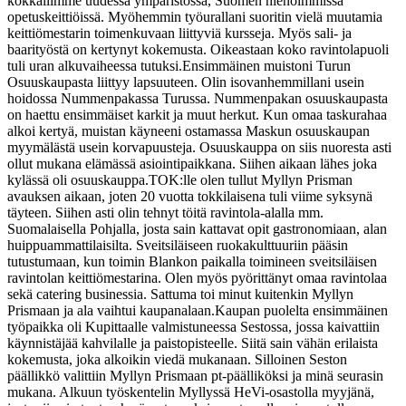
kokkailimme uudessa ympäristössä, Suomen hienoimmissa
opetuskeittiöissä. Myöhemmin työurallani suoritin vielä muutamia
keittiömestarin toimenkuvaan liittyviä kursseja. Myös sali- ja
baarityöstä on kertynyt kokemusta. Oikeastaan koko ravintolapuoli
tuli uran alkuvaiheessa tutuksi.
Ensimmäinen muistoni Turun
Osuuskaupasta liittyy lapsuuteen. Olin isovanhemmillani usein
hoidossa Nummenpakassa Turussa. Nummenpakan osuuskaupasta
on haettu ensimmäiset karkit ja muut herkut. Kun omaa taskurahaa
alkoi kertyä, muistan käyneeni ostamassa Maskun osuuskaupan
myymälästä usein korvapuusteja. Osuuskauppa on siis nuoresta asti
ollut mukana elämässä asiointipaikkana. Siihen aikaan lähes joka
kylässä oli osuuskauppa.
TOK:lle olen tullut Myllyn Prisman
avauksen aikaan, joten 20 vuotta tokkilaisena tuli viime syksynä
täyteen. Siihen asti olin tehnyt töitä ravintola-alalla mm.
Suomalaisella Pohjalla, josta sain kattavat opit gastronomiaan, alan
huippuammattilaisilta. Sveitsiläiseen ruokakulttuuriin pääsin
tutustumaan, kun toimin Blankon paikalla toimineen sveitsiläisen
ravintolan keittiömestarina. Olen myös pyörittänyt omaa ravintolaa
sekä catering businessia. Sattuma toi minut kuitenkin Myllyn
Prismaan ja ala vaihtui kaupanalaan.
Kaupan puolelta ensimmäinen
työpaikka oli Kupittaalle valmistuneessa Sestossa, jossa kaivattiin
käynnistäjää kahvilalle ja paistopisteelle. Siitä sain vähän erilaista
kokemusta, joka alkoikin viedä mukanaan. Silloinen Seston
päällikkö valittiin Myllyn Prismaan pt-päälliköksi ja minä seurasin
mukana. Alkuun työskentelin Myllyssä HeVi-osastolla myyjänä,