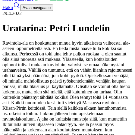
Haku
Avaa navigaatio
29.4.2022
Uratarina: Petri Lundelin
Ravintola-ala on houkuttanut minua hyvin aikaisesta vaiheesta, ala-
asteen loppumetreiltä asti. En tiedä mistä haave tulla kokiksi sai
alkunsa. Perheessä on toki aina tehty paljon ruokaa ja olen saanut
olla siinä nuoresta asti mukana. Yläasteella, kun kotitalouden
opinnot tulivat mukaan kuvioihin, vahvisti se omaa näkemystäni
urahaaveista. Välillä on tuntunut, että on vähän liiankin rajoittuneesti
ollut tämä yksi päämäärä, jota kohti pyrkiä. Opiskellessani venäjää,
oli minulla mahdollisuus päästä työskentelemään venäjän kaupan
parissa, mutta tilaisuus jäi käyttämättä. Olisihan se voinut olla hieno
kokemus, mutta olen sitä mieltä, että katuminen on turhaa. Olin
kuitenkin päättänyt tähdätä kokiksi.
Olen tehnyt töitä 14-vuotiaasta
asti. Kaikki nuoruuden kesät tuli vietettyä Maskussa ravintola
Kiisan-Pirtin keittiössä. Tein siellä kaikkea alkaen hanttihommista
ns. oikeisiin töihin. Lukion jälkeen hain opiskelemaan
ravintolakouluun. Ajalta on kultaisia muistoja siitä, kun muutettiin
Ikituurista uuteen uljaaseen Datacityyn. Siellä pääsin myös
näkemään ja kokemaan alan koulutuksen muutoksen, kun