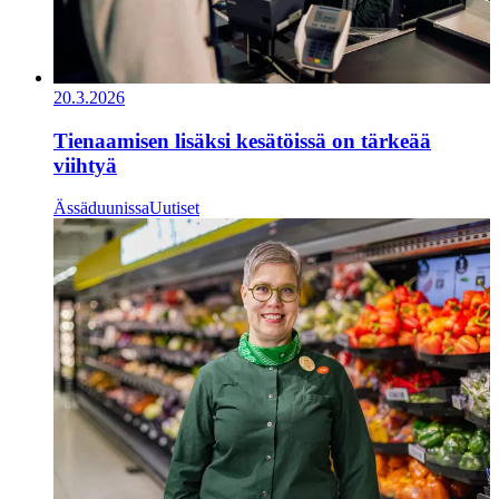
20.3.2026
Tienaamisen lisäksi kesätöissä on tärkeää
viihtyä
Ässäduunissa
Uutiset