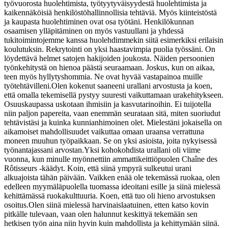
työvuorosta huolehtimista, työtyytyväisyydestä huolehtimista ja
kaikennäköisiä henkilöstöhallinnollisia tehtäviä. Myös kiinteistöstä
ja kaupasta huolehtiminen ovat osa työtäni. Henkilökunnan
osaamisen ylläpitäminen on myös vastuullani ja yhdessä
tukitoimintojemme kanssa huolehdimmekin siitä esimerkiksi erilaisin
koulutuksin. Rekrytointi on yksi haastavimpia puolia työssäni. On
löydettävä helmet satojen hakijoiden joukosta. Näiden persoonien
työnkehitystä on hienoa päästä seuraamaan. Joskus, kun on aikaa,
teen myös hyllytyshommia. Ne ovat hyvää vastapainoa muille
työtehtävilleni.
Olen kokenut saaneeni urallani arvostusta ja koen,
että omalla tekemisellä pystyy suuresti vaikuttamaan urakehitykseen.
Osuuskaupassa uskotaan ihmisiin ja kasvutarinoihin. Ei tuijotella
niin paljon papereita, vaan enemmän seurataan sitä, miten suoriudut
tehtävistäsi ja kuinka kunnianhimoinen olet. Mielestäni jokaisella on
aikamoiset mahdollisuudet vaikuttaa omaan uraansa verrattuna
moneen muuhun työpaikkaan. Se on yksi asioista, joita nykyisessä
työnantajassani arvostan.
Yksi kohokohdista urallani oli viime
vuonna, kun minulle myönnettiin ammattikeittiöpuolen Chaîne des
Rôtisseurs -käädyt. Koin, että siinä ympyrä sulkeutui urani
alkuajoista tähän päivään. Vaikken enää ole tekemässä ruokaa, olen
edelleen myymäläpuolella tuomassa ideoitani esille ja siinä mielessä
kehittämässä ruokakulttuuria. Koen, että tuo oli hieno arvostuksen
osoitus.
Olen siinä mielessä harvinaislaatuinen, etten katso kovin
pitkälle tulevaan, vaan olen halunnut keskittyä tekemään sen
hetkisen työn aina niin hyvin kuin mahdollista ja kehittymään siinä.