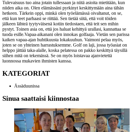
Tulevaisuus tuo aina jotain tullessaan ja niitä asioita mietitään, kun
niiden aika on. Olen elämässäni pyrkinyt keskittymään aina tähän
hetkeen. Tärkein oppi, minkä olen työelämässä oivaltanut, on se,
että kun teet parhaasi se riittää. Sen tietää siitä, että voit töiden
jälkeen lähteä tyytyväisenä kotiin tiedostaen, että teit sen mihin
pystyt. Toinen asia on, että jos haluat kehittyä urallasi, kannattaa se
tuoda esille.
Vapaa-aikanani olen innokas golfaaja. Vietän sen parissa
kaiken vapaa-ajan huhtikuusta lokakuuhun. Vaimoni pelaa myös,
joten se on yhteinen harrastuksemme. Golf on laji, jossa työasiat on
helppo jättää taka-alalle, koska pelatessa on pakko keskittyä täysillä
siihen mitä on tekemässä. Se on myös loistavaa ajanvietettä
luonnossa mukavien ihmisten kanssa.
KATEGORIAT
Ässäduunissa
Sinua saattaisi kiinnostaa