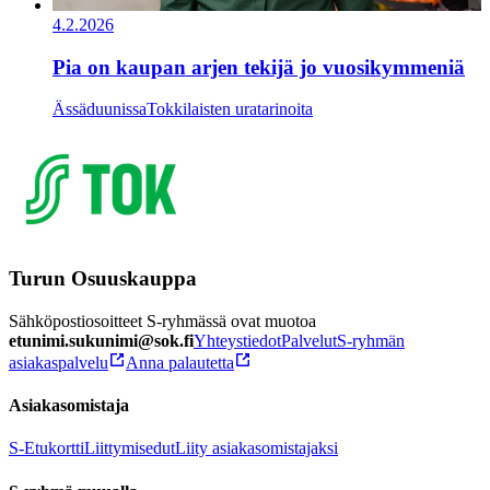
4.2.2026
Pia on kaupan arjen tekijä jo vuosikymmeniä
Ässäduunissa
Tokkilaisten uratarinoita
Turun Osuuskauppa
Sähköpostiosoitteet S-ryhmässä ovat muotoa
etunimi.sukunimi@sok.fi
Yhteystiedot
Palvelut
S-ryhmän
asiakaspalvelu
Anna palautetta
Asiakasomistaja
S-Etukortti
Liittymisedut
Liity asiakasomistajaksi