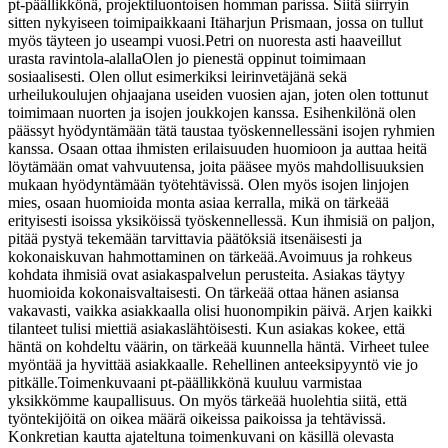
pt-päällikkönä, projektiluontoisen homman parissa. Siitä siirryin
sitten nykyiseen toimipaikkaani Itäharjun Prismaan, jossa on tullut
myös täyteen jo useampi vuosi.
Petri on nuoresta asti haaveillut
urasta ravintola-alalla
Olen jo pienestä oppinut toimimaan
sosiaalisesti. Olen ollut esimerkiksi leirinvetäjänä sekä
urheilukoulujen ohjaajana useiden vuosien ajan, joten olen tottunut
toimimaan nuorten ja isojen joukkojen kanssa. Esihenkilönä olen
päässyt hyödyntämään tätä taustaa työskennellessäni isojen ryhmien
kanssa. Osaan ottaa ihmisten erilaisuuden huomioon ja auttaa heitä
löytämään omat vahvuutensa, joita pääsee myös mahdollisuuksien
mukaan hyödyntämään työtehtävissä. Olen myös isojen linjojen
mies, osaan huomioida monta asiaa kerralla, mikä on tärkeää
erityisesti isoissa yksiköissä työskennellessä. Kun ihmisiä on paljon,
pitää pystyä tekemään tarvittavia päätöksiä itsenäisesti ja
kokonaiskuvan hahmottaminen on tärkeää.
Avoimuus ja rohkeus
kohdata ihmisiä ovat asiakaspalvelun perusteita. Asiakas täytyy
huomioida kokonaisvaltaisesti. On tärkeää ottaa hänen asiansa
vakavasti, vaikka asiakkaalla olisi huonompikin päivä. Arjen kaikki
tilanteet tulisi miettiä asiakaslähtöisesti. Kun asiakas kokee, että
häntä on kohdeltu väärin, on tärkeää kuunnella häntä. Virheet tulee
myöntää ja hyvittää asiakkaalle. Rehellinen anteeksipyyntö vie jo
pitkälle.
Toimenkuvaani pt-päällikkönä kuuluu varmistaa
yksikkömme kaupallisuus. On myös tärkeää huolehtia siitä, että
työntekijöitä on oikea määrä oikeissa paikoissa ja tehtävissä.
Konkretian kautta ajateltuna toimenkuvani on käsillä olevasta