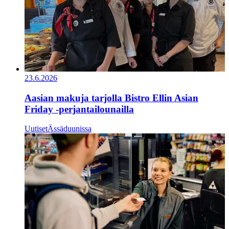
23.6.2026
Aasian makuja tarjolla Bistro Ellin Asian
Friday -perjantailounailla
Uutiset
Ässäduunissa