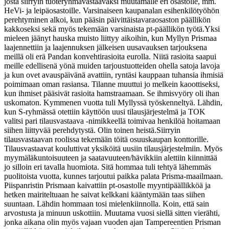
josta siirryin tuoteryhmävastaavaksi muutamalle eri osastolle, mm.
HeVi- ja leipäosastoille. Varsinaiseen kaupanalan esihenkilötyöhön
perehtyminen alkoi, kun pääsin päivittäistavaraosaston päällikön
kakkoseksi sekä myös tekemään varsinaista pt-päällikön työtä.
Yksi
mieleen jäänyt hauska muisto liittyy aikoihin, kun Myllyn Prismaa
laajennettiin ja laajennuksen jälkeisen uusavauksen tarjouksena
meillä oli erä Pandan konvehtirasioita eurolla. Niitä rasioita saapui
meille edellisenä yönä muiden tarjoustuotteiden ohella satoja lavoja
ja kun ovet avauspäivänä avattiin, ryntäsi kauppaan tuhansia ihmisiä
poimimaan oman rasiansa. Tilanne muuttui jo melkein kaoottiseksi,
kun ihmiset pääsivät rasioita hamstraamaan. Se ihmisvyöry oli ihan
uskomaton. Kymmenen vuotta tuli Myllyssä työskenneltyä. Lähdin,
kun S-ryhmässä otettiin käyttöön uusi tilausjärjestelmä ja TOK
valitsi pari tilausvastaava -nimikkeellä toimivaa henkilöä hoitamaan
siihen liittyvää perehdytystä. Olin toinen heistä.
Siirryin
tilausvastaavan roolissa tekemään töitä osuuskaupan konttorille.
Tilausvastaavat kouluttivat yksiköitä uusiin tilausjärjestelmiin. Myös
myymäläkuntoisuuteen ja saatavuuteen/hävikkiin alettiin kiinnittää
jo silloin eri tavalla huomiota. Sitä hommaa tuli tehtyä lähemmäs
puolitoista vuotta, kunnes tarjoutui paikka palata Prisma-maailmaan.
Piispanristin Prismaan kaivattiin pt-osastolle myyntipäällikköä ja
hetken mairiteltuaan he saivat kelkkani kääntymään taas siihen
suuntaan. Lähdin hommaan tosi mielenkiinnolla. Koin, että sain
arvostusta ja minuun uskottiin. Muutama vuosi siellä sitten vierähti,
jonka aikana olin myös vajaan vuoden ajan Tampereentien Prisman