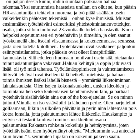
– on paljon itsestä kiinni, mihin suuntaan polkuaan haluaa
rakentaa.
Yksi suurimmista haasteista urallani on ollut se, kun pääsin
HR-asiantuntijan tehtäviin nuorena, ja työ pitää sisällään usein
vaikeidenkin päätösten tekemistä – onhan kyse ihmisistä. Muistan
ensimmäiset työtehtäväni esimerkiksi yhteistoimintaneuvottelujen
osalta, jotka silloin tuntuivat 23-vuotiaalle todella haastavilta.
Koen
helpoksi sopeutumisen eri työtehtäviin ja tiimeihin, ja olen saanut
työskennellä aina itseäni viisaammassa ja kokeneemmassa seurassa,
josta olen todella kiitollinen. Työtehtäväni ovat sisältäneet paljonkin
esiintymistilanteita, jotka pääosin ovat olleet ilmapiiriltään
kannustavia. Silti edelleen huomaan pohtivani usein sitä, otetaanko
minut asiantuntijana vakavasti.
Haluan kehittyä ja oppia jatkuvasti
lisää, oli työ mitä tahansa. Työelämäoppimiseen ja valmentamiseen
liittyvät tehtävät ovat itselleni tällä hetkellä mieluisia, ja haluan
toimia ihmisten lisäksi lähellä bisnestä – ymmärtää liiketoiminnan
lainalaisuuksia. Olen isojen kokonaisuuksien, uusien ideoiden ja
toimintamallien sekä kaikenlaisen kehittämistyön fani, ja parhaat
työtehtävät sisältävätkin aina out of the box-ajattelua. Se on minun
juttuni.
Minulla on iso ystäväpiiri ja läheinen perhe. Olen harjoitellut
golfaamaan, liikun ja ulkoilen päivittäin ja pyrin aina lähtemään pois
kotoa lomalla, jotta palautuminen lähtee liikkeelle. Hauskanpito ja
erityisesti festarit kuuluvat omiin suosikkeihini osana
palautumista!
Rakastan rohkeita kokeiluja ja heittäytymistä, joten
työtehtävissäni olen hyödyntänyt ohjetta ”Mieluummin saa anteeksi
kuin luvan.” Useimmiten lupakin on kokeilun jälkeen saatu.