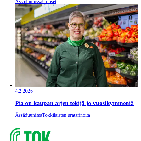
Ässäduunissa
Uutiset
4.2.2026
Pia on kaupan arjen tekijä jo vuosikymmeniä
Ässäduunissa
Tokkilaisten uratarinoita