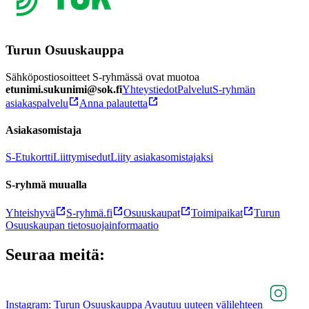
Turun Osuuskauppa
Sähköpostiosoitteet S-ryhmässä ovat muotoa
etunimi.sukunimi@sok.fi
Yhteystiedot
Palvelut
S-ryhmän
asiakaspalvelu
Anna palautetta
Asiakasomistaja
S-Etukortti
Liittymisedut
Liity asiakasomistajaksi
S-ryhmä muualla
Yhteishyvä
S-ryhmä.fi
Osuuskaupat
Toimipaikat
Turun
Osuuskaupan tietosuojainformaatio
Seuraa meitä:
Instagram: Turun Osuuskauppa Avautuu uuteen välilehteen