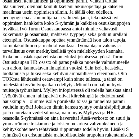
osaamisen kehittämisen ja oppimisen pariin. Valitsin tarttua
tilaisuuteen, olenhan koulutukseltani aikuisopettaja ja katselen
maailmaa usein oppimisen silmin. Ja täällä olen edelleen,
pedagogisena asiantuntijana ja valmentajana, tekemässä nyt
oppimisen hankkeita koko S-ryhmän ja kaikkien osuuskauppojen
hyväksi.
Työ Turun Osuuskaupassa antoi minulle valtavasti
kokemusta ja osaamista, mahtavia tyyppejä sekä potkun urallani
eteenpäin. Osuuskauppa opettaa ymmärtämää ison talon tapoja,
toimintakulttuuria ja mahdollisuuksia. Työnantajan vakaus ja
turvallisuus ovat merkityksellisiä työn mielekkyyden kannalta.
Kokemus asiakaspalvelusta on eduksi jokaisessa työssä.
Turun
Osuuskaupan HR-osasto oli paras paikka nuorelle valmistuneelle
sen aidon, kannustavan ilmapiirin vuoksi. Sain isoja haasteita,
luottamusta ja tukea sekä kehityin ammatillisesti eteenpäin. Olin
TOK:sta lähtiessäni osaavampi kuin sinne tullessa, ja tämä on
mielestäni hyvän työpaikan edellytys.
Minulla on paljon hyviä
muistoja työuraltani. Myllyn infopisteessä oli todella hauskaa aina!
Työpäivät ennen juhlapäiviä olivat kiireisimpiä ja ehdottomasti
hauskimpia – olimme isolla porukalla töissä ja tunnelma parani
vauhdin myötä! Jokaisen tiimin kanssa syntyy omia sisäpiirijuttuja,
joita nauretaan vedet silmissä, näin myös Myllyssä ja HR-
osastolla.
S-ryhmässä on aina kavereita! Ässä-verkosto on suuri ja
ymmärrämme toisiamme ja toistemme arkea vahvuuksineen ja
kehityskohteineen tehtävästä riippumatta todella hyvin. Lisäksi S-
ryhmässä on erisuuntaisia mahdollisuuksia urapolun rakentamiselle