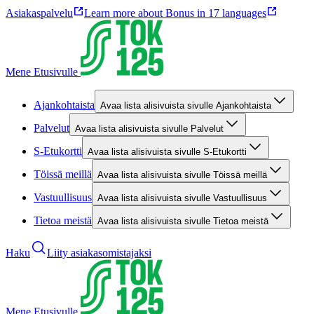
Asiakaspalvelu
Learn more about Bonus in 17 languages
Mene Etusivulle
Ajankohtaista
Avaa lista alisivuista sivulle Ajankohtaista
Palvelut
Avaa lista alisivuista sivulle Palvelut
S-Etukortti
Avaa lista alisivuista sivulle S-Etukortti
Töissä meillä
Avaa lista alisivuista sivulle Töissä meillä
Vastuullisuus
Avaa lista alisivuista sivulle Vastuullisuus
Tietoa meistä
Avaa lista alisivuista sivulle Tietoa meistä
Haku
Liity asiakasomistajaksi
Mene Etusivulle