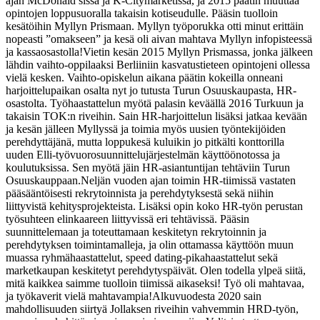
ajan McDonald’sissa ja K-Citymarketissa, ja 2015 päätin muuttaa
opintojen loppusuoralla takaisin kotiseudulle. Pääsin tuolloin
kesätöihin Myllyn Prismaan. Myllyn työporukka otti minut erittäin
nopeasti ”omakseen” ja kesä oli aivan mahtava Myllyn infopisteessä
ja kassaosastolla!
Vietin kesän 2015 Myllyn Prismassa, jonka jälkeen
lähdin vaihto-oppilaaksi Berliiniin kasvatustieteen opintojeni ollessa
vielä kesken. Vaihto-opiskelun aikana päätin kokeilla onneani
harjoittelupaikan osalta nyt jo tutusta Turun Osuuskaupasta, HR-
osastolta. Työhaastattelun myötä palasin keväällä 2016 Turkuun ja
takaisin TOK:n riveihin. Sain HR-harjoittelun lisäksi jatkaa kevään
ja kesän jälleen Myllyssä ja toimia myös uusien työntekijöiden
perehdyttäjänä, mutta loppukesä kuluikin jo pitkälti konttorilla
uuden Elli-työvuorosuunnittelujärjestelmän käyttöönotossa ja
koulutuksissa. Sen myötä jäin HR-asiantuntijan tehtäviin Turun
Osuuskauppaan.
Neljän vuoden ajan toimin HR-tiimissä vastaten
pääsääntöisesti rekrytoinnista ja perehdytyksestä sekä niihin
liittyvistä kehitysprojekteista. Lisäksi opin koko HR-työn perustan
työsuhteen elinkaareen liittyvissä eri tehtävissä. Pääsin
suunnittelemaan ja toteuttamaan keskitetyn rekrytoinnin ja
perehdytyksen toimintamalleja, ja olin ottamassa käyttöön muun
muassa ryhmähaastattelut, speed dating-pikahaastattelut sekä
marketkaupan keskitetyt perehdytyspäivät. Olen todella ylpeä siitä,
mitä kaikkea saimme tuolloin tiimissä aikaseksi! Työ oli mahtavaa,
ja työkaverit vielä mahtavampia!
Alkuvuodesta 2020 sain
mahdollisuuden siirtyä Jollaksen riveihin vahvemmin HRD-työn,