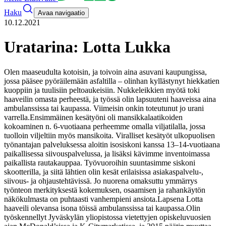
Haku
Avaa navigaatio
10.12.2021
Uratarina: Lotta Lukka
Olen maaseudulta kotoisin, ja toivoin aina asuvani kaupungissa,
jossa pääsee pyöräilemään asfaltilla – olinhan kyllästynyt hiekkatien
kuoppiin ja tuulisiin peltoaukeisiin. Nukkeleikkien myötä toki
haaveilin omasta perheestä, ja työssä olin lapsuuteni haaveissa aina
ambulanssissa tai kaupassa. Viimeisin onkin toteutunut jo urani
varrella.
Ensimmäinen kesätyöni oli mansikkalaatikoiden
kokoaminen n. 6-vuotiaana perheemme omalla viljatilalla, jossa
tuolloin viljeltiin myös mansikoita. Viralliset kesätyöt ulkopuolisen
työnantajan palveluksessa aloitin isosiskoni kanssa 13–14-vuotiaana
paikallisessa siivouspalvelussa, ja lisäksi kävimme inventoimassa
paikallista rautakauppaa. Työvuoroihin suuntasimme siskoni
skootterilla, ja siitä lähtien olin kesät erilaisissa asiakaspalvelu-,
siivous- ja ohjaustehtävissä. Jo nuorena omaksuttu ymmärrys
työnteon merkityksestä kokemuksen, osaamisen ja rahankäytön
näkökulmasta on puhtaasti vanhempieni ansiota.
Lapsena Lotta
haaveili olevansa isona töissä ambulanssissa tai kaupassa.
Olin
työskennellyt Jyväskylän yliopistossa vietettyjen opiskeluvuosien