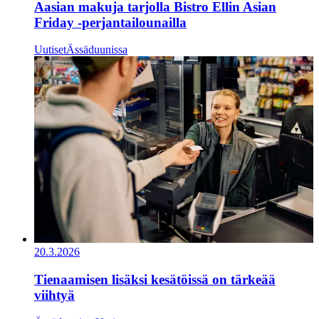
Aasian makuja tarjolla Bistro Ellin Asian
Friday -perjantailounailla
Uutiset
Ässäduunissa
20.3.2026
Tienaamisen lisäksi kesätöissä on tärkeää
viihtyä