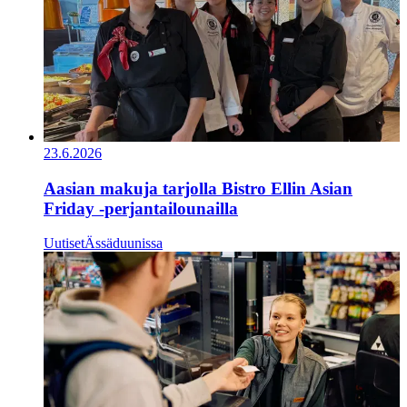
23.6.2026
Aasian makuja tarjolla Bistro Ellin Asian
Friday -perjantailounailla
Uutiset
Ässäduunissa