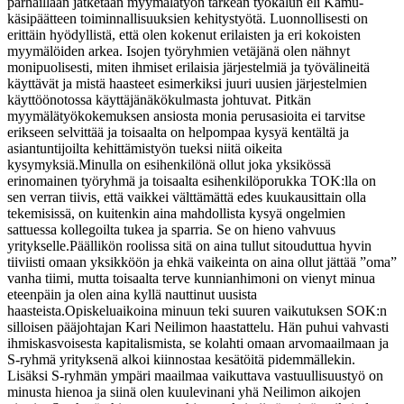
parhaillaan jatketaan myymälätyön tärkeän työkalun eli Kamu-
käsipäätteen toiminnallisuuksien kehitystyötä. Luonnollisesti on
erittäin hyödyllistä, että olen kokenut erilaisten ja eri kokoisten
myymälöiden arkea. Isojen työryhmien vetäjänä olen nähnyt
monipuolisesti, miten ihmiset erilaisia järjestelmiä ja työvälineitä
käyttävät ja mistä haasteet esimerkiksi juuri uusien järjestelmien
käyttöönotossa käyttäjänäkökulmasta johtuvat. Pitkän
myymälätyökokemuksen ansiosta monia perusasioita ei tarvitse
erikseen selvittää ja toisaalta on helpompaa kysyä kentältä ja
asiantuntijoilta kehittämistyön tueksi niitä oikeita
kysymyksiä.
Minulla on esihenkilönä ollut joka yksikössä
erinomainen työryhmä ja toisaalta esihenkilöporukka TOK:lla on
sen verran tiivis, että vaikkei välttämättä edes kuukausittain olla
tekemisissä, on kuitenkin aina mahdollista kysyä ongelmien
sattuessa kollegoilta tukea ja sparria. Se on hieno vahvuus
yritykselle.
Päällikön roolissa sitä on aina tullut sitouduttua hyvin
tiiviisti omaan yksikköön ja ehkä vaikeinta on aina ollut jättää ”oma”
vanha tiimi, mutta toisaalta terve kunnianhimoni on vienyt minua
eteenpäin ja olen aina kyllä nauttinut uusista
haasteista.
Opiskeluaikoina minuun teki suuren vaikutuksen SOK:n
silloisen pääjohtajan Kari Neilimon haastattelu. Hän puhui vahvasti
ihmiskasvoisesta kapitalismista, se kolahti omaan arvomaailmaan ja
S-ryhmä yrityksenä alkoi kiinnostaa kesätöitä pidemmällekin.
Lisäksi S-ryhmän ympäri maailmaa vaikuttava vastuullisuustyö on
minusta hienoa ja siinä olen kuulevinani yhä Neilimon aikojen