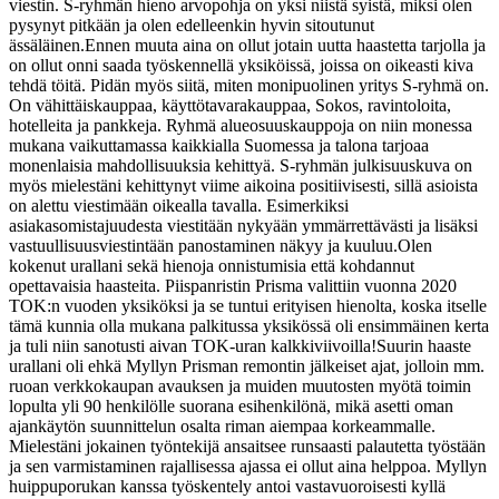
viestin. S-ryhmän hieno arvopohja on yksi niistä syistä, miksi olen
pysynyt pitkään ja olen edelleenkin hyvin sitoutunut
ässäläinen.
Ennen muuta aina on ollut jotain uutta haastetta tarjolla ja
on ollut onni saada työskennellä yksiköissä, joissa on oikeasti kiva
tehdä töitä. Pidän myös siitä, miten monipuolinen yritys S-ryhmä on.
On vähittäiskauppaa, käyttötavarakauppaa, Sokos, ravintoloita,
hotelleita ja pankkeja. Ryhmä alueosuuskauppoja on niin monessa
mukana vaikuttamassa kaikkialla Suomessa ja talona tarjoaa
monenlaisia mahdollisuuksia kehittyä. S-ryhmän julkisuuskuva on
myös mielestäni kehittynyt viime aikoina positiivisesti, sillä asioista
on alettu viestimään oikealla tavalla. Esimerkiksi
asiakasomistajuudesta viestitään nykyään ymmärrettävästi ja lisäksi
vastuullisuusviestintään panostaminen näkyy ja kuuluu.
Olen
kokenut urallani sekä hienoja onnistumisia että kohdannut
opettavaisia haasteita. Piispanristin Prisma valittiin vuonna 2020
TOK:n vuoden yksiköksi ja se tuntui erityisen hienolta, koska itselle
tämä kunnia olla mukana palkitussa yksikössä oli ensimmäinen kerta
ja tuli niin sanotusti aivan TOK-uran kalkkiviivoilla!
Suurin haaste
urallani oli ehkä Myllyn Prisman remontin jälkeiset ajat, jolloin mm.
ruoan verkkokaupan avauksen ja muiden muutosten myötä toimin
lopulta yli 90 henkilölle suorana esihenkilönä, mikä asetti oman
ajankäytön suunnittelun osalta riman aiempaa korkeammalle.
Mielestäni jokainen työntekijä ansaitsee runsaasti palautetta työstään
ja sen varmistaminen rajallisessa ajassa ei ollut aina helppoa. Myllyn
huippuporukan kanssa työskentely antoi vastavuoroisesti kyllä