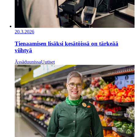
20.3.2026
Tienaamisen lisäksi kesätöissä on tärkeää
viihtyä
Ässäduunissa
Uutiset