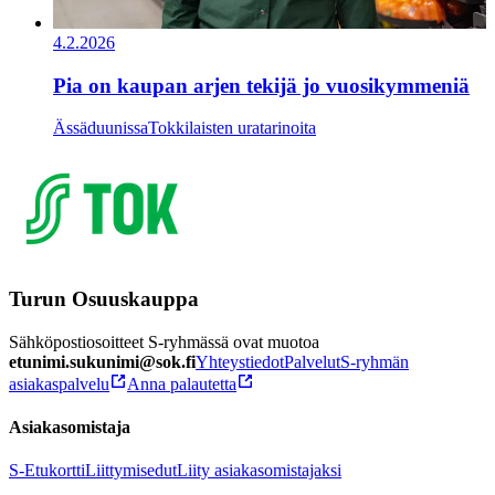
4.2.2026
Pia on kaupan arjen tekijä jo vuosikymmeniä
Ässäduunissa
Tokkilaisten uratarinoita
Turun Osuuskauppa
Sähköpostiosoitteet S-ryhmässä ovat muotoa
etunimi.sukunimi@sok.fi
Yhteystiedot
Palvelut
S-ryhmän
asiakaspalvelu
Anna palautetta
Asiakasomistaja
S-Etukortti
Liittymisedut
Liity asiakasomistajaksi