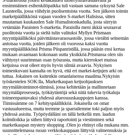
S-marketissa yhden kesäkauden tuoteryhmävastaavana ja
ensimmäinen esihenkilöpaikka tuli vastaan samana syksynä Sale
Lausteella, jossa viihdyin puolisentoista vuotta. Sen jälkeen toimin
marketpäällikkönä vajaan vuoden S-market Halisissa, sitten
muutaman kuukauden Sale Humalistonkadulla, josta siirryin
vetämään Paraisten S-marketia. Paraisilla meni äkkiä seuraavat
puolitoista vuotta ja sieltä tulin valituksi Myllyn Prismaan
myyntipäälliköksi päivittäistavaraosastolle, jossa vierähti seitsemän
antoisaa vuotta, joiden jälkeen oli vuorossa kaksi vuotta
myyntipäällikkönä Prisma Piispanristillä, jossa pääsin ensi kertaa
mukaan avaamaan kokonaan uutta yksikköä.
Prismassa olen siis
viihtynyt suurimman osan työurasta, mutta kierrokset muissa
ketjuissa ovat olleet myös hyvin silmiä avaavia. Nykyisen
toimenkuvani kannalta on hyvä, että eri market-ketjujen arki on
tuttua. Jokainen on kuitenkin omanlaisensa maailma.
Nykyisin
työskentelen SOK:lla, Marketkaupan ketjuohjauksen
myymälätoiminnot-tiimissä, jossa kehitetään ja mallinnetaan
myymäläprosesseja, työkäytäntöjä sekä niitä tukevia työkaluja
toimeenpantavaksi yhdessä alueosuuskauppojen kanssa.
Tiimissämme on 7 kehityspäällikköä. Jokaisella on omat
vastuualueensa, mutta teemme ja sparrailemme toki paljon myös
yhdessä asioita. Työpöydälläni on tällä hetkellä mm. laadun
kolmiloikka ja siihen liittyvä raportointi ja viestiminen sekä
marketkaupan mystery shopping .
Olen jo ehtinyt olla mukana mm.
suunnittelemassa ruoan verkkokauppaan liittyviä valmennuksia ja