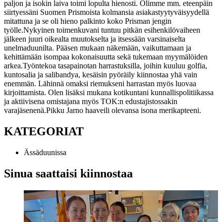
paljon ja isokin laiva toimi lopulta hienosti. Olimme mm. eteenpäin
siirtyessäni Suomen Prismoista kolmansia asiakastyytyväisyydellä
mitattuna ja se oli hieno palkinto koko Prisman jengin
työlle.
Nykyinen toimenkuvani tuntuu pitkän esihenkilövaiheen
jälkeen juuri oikealta muutokselta ja itsessään varsinaiselta
unelmaduunilta. Pääsen mukaan näkemään, vaikuttamaan ja
kehittämään isompaa kokonaisuutta sekä tukemaan myymälöiden
arkea.
Työntekoa tasapainotan harrastuksilla, joihin kuuluu golfia,
kuntosalia ja salibandya, kesäisin pyöräily kiinnostaa yhä vain
enemmän. Lähinnä omaksi riemukseni harrastan myös luovaa
kirjoittamista. Olen lisäksi mukana kotikuntani kunnallispolitiikassa
ja aktiivisena omistajana myös TOK:n edustajistossakin
varajäsenenä.
Pikku Jarno haaveili olevansa isona merikapteeni.
KATEGORIAT
Ässäduunissa
Sinua saattaisi kiinnostaa