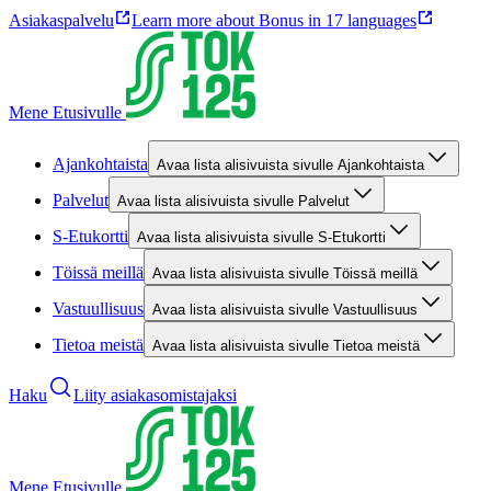
Asiakaspalvelu
Learn more about Bonus in 17 languages
Mene Etusivulle
Ajankohtaista
Avaa lista alisivuista sivulle Ajankohtaista
Palvelut
Avaa lista alisivuista sivulle Palvelut
S-Etukortti
Avaa lista alisivuista sivulle S-Etukortti
Töissä meillä
Avaa lista alisivuista sivulle Töissä meillä
Vastuullisuus
Avaa lista alisivuista sivulle Vastuullisuus
Tietoa meistä
Avaa lista alisivuista sivulle Tietoa meistä
Haku
Liity asiakasomistajaksi
Mene Etusivulle