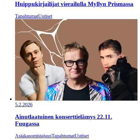
Huippukirjailijat vierailulla Myllyn Prismassa
Tapahtumat
Uutiset
5.2.2026
Ainutlaatuinen konserttielämys 22.11.
Fuugassa
Asiakasomistajuus
Tapahtumat
Uutiset