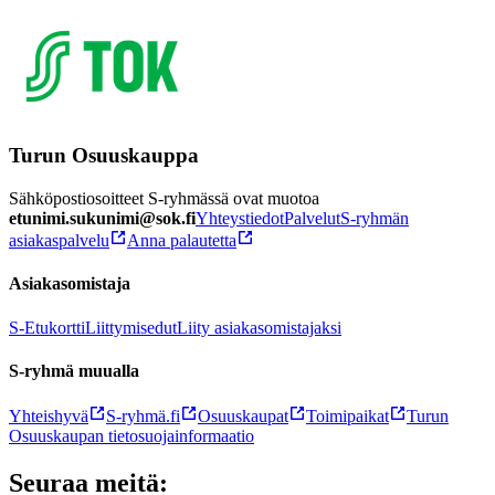
Turun Osuuskauppa
Sähköpostiosoitteet S-ryhmässä ovat muotoa
etunimi.sukunimi@sok.fi
Yhteystiedot
Palvelut
S-ryhmän
asiakaspalvelu
Anna palautetta
Asiakasomistaja
S-Etukortti
Liittymisedut
Liity asiakasomistajaksi
S-ryhmä muualla
Yhteishyvä
S-ryhmä.fi
Osuuskaupat
Toimipaikat
Turun
Osuuskaupan tietosuojainformaatio
Seuraa meitä: