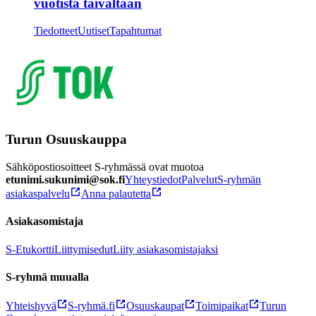
vuotista taivaltaan
Tiedotteet
Uutiset
Tapahtumat
Turun Osuuskauppa
Sähköpostiosoitteet S-ryhmässä ovat muotoa
etunimi.sukunimi@sok.fi
Yhteystiedot
Palvelut
S-ryhmän
asiakaspalvelu
Anna palautetta
Asiakasomistaja
S-Etukortti
Liittymisedut
Liity asiakasomistajaksi
S-ryhmä muualla
Yhteishyvä
S-ryhmä.fi
Osuuskaupat
Toimipaikat
Turun