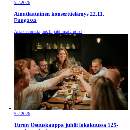
5.2.2026
Ainutlaatuinen konserttielämys 22.11.
Fuugassa
Asiakasomistajuus
Tapahtumat
Uutiset
5.2.2026
Turun Osuuskauppa juhlii lokakuussa 125-