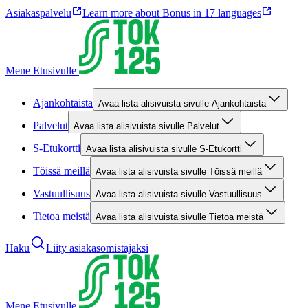
Asiakaspalvelu
Learn more about Bonus in 17 languages
Mene Etusivulle
Ajankohtaista
Avaa lista alisivuista sivulle Ajankohtaista
Palvelut
Avaa lista alisivuista sivulle Palvelut
S-Etukortti
Avaa lista alisivuista sivulle S-Etukortti
Töissä meillä
Avaa lista alisivuista sivulle Töissä meillä
Vastuullisuus
Avaa lista alisivuista sivulle Vastuullisuus
Tietoa meistä
Avaa lista alisivuista sivulle Tietoa meistä
Haku
Liity asiakasomistajaksi
Mene Etusivulle