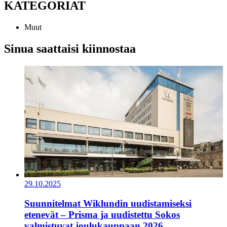
KATEGORIAT
Muut
Sinua saattaisi kiinnostaa
29.10.2025
Suunnitelmat Wiklundin uudistamiseksi
etenevät – Prisma ja uudistettu Sokos
valmistuvat joulukauppaan 2026