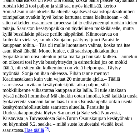
Täällä saaristossa on kiva olla töissä, koska täällä pääsee käyttämään
ruotsin kieltä tosi paljon ja siitä saa myös kielilisää, kertoo
Sonja.
Osin ruotsinkielisillä alueilla sijaitsevat saaristopaikkakuntien
toimipaikat ovatkin hyvä keino kartuttaa omaa kielitaitoaan – oli
sitten alkeiden osaamisen tarpeessa tai jo edistyneempi ruotsin kielen
taitaja. Saariston kesätyöpaikka on täydellinen mökkiläiselle, mutta
kyllä bussillakin pääsee perille näppärästi. Kiinnostavaa on
kuitenkin vielä se, kuinka Sonja on päätynyt juuri Paraisille
kauppaan töihin.
– Tää oli mulle luontainen valinta, koska mä itse
asun tässä lähellä. Monet luulee, että saaristopaikkakuntien
työpaikkoihin olisi jotenkin pitkä matka ja hankala kulkea. Tännekin
on oikeesti tosi hyvät bussiyhteydet ja esimerkiksi jos on mökki
täällä, niin sittenhän kulkeminen on vielä helpompaa.
Täytyy
myöntää. Sonja on ihan oikeassa. Eihän tänne mennyt
Kaarinastakaan kuin vain vajaat 20 minuuttia ajella.
– Täällä
saaristossa tarvitaan kesätyöntekijöitä aika paljon, sillä
mökkiliikenne vilkastuttaa kauppaa aika lailla. Ei tule ainakaan
tylsää näissä hommissa! Mä ainakin ootan innolla, ketä kaikkia uusia
työkavereita saadaan tänne taas.
Turun Osuuskaupalla onkin useita
kesätyömahdollisuuksia saariston alueella. Paraisilta ja
Uudestakaupungista löytyy S-market ja Sale sekä Nauvosta,
Kustavista ja Taivassalosta Sale.
Turun Osuuskaupan kesätyöhaku
on käynnissä 5.2. saakka – miltä susta kuulostaisi viettää kesä
saaristossa.
Hae täällä
.