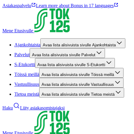
Asiakaspalvelu
Learn more about Bonus in 17 languages
Mene Etusivulle
Ajankohtaista
Avaa lista alisivuista sivulle Ajankohtaista
Palvelut
Avaa lista alisivuista sivulle Palvelut
S-Etukortti
Avaa lista alisivuista sivulle S-Etukortti
Töissä meillä
Avaa lista alisivuista sivulle Töissä meillä
Vastuullisuus
Avaa lista alisivuista sivulle Vastuullisuus
Tietoa meistä
Avaa lista alisivuista sivulle Tietoa meistä
Haku
Liity asiakasomistajaksi
Mene Etusivulle