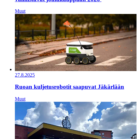
Muut
27.8.2025
Ruoan kuljetusrobotit saapuvat Jäkärlään
Muut