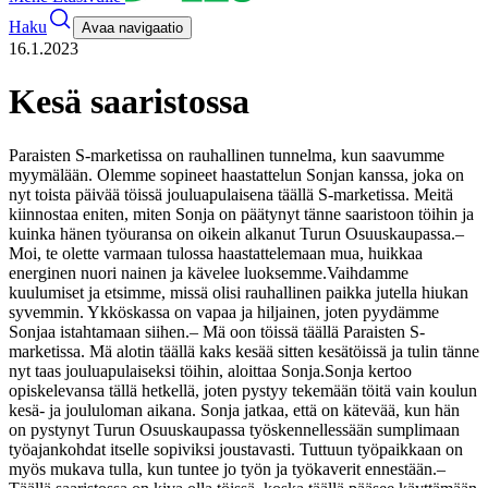
Haku
Avaa navigaatio
16.1.2023
Kesä saaristossa
Paraisten S-marketissa on rauhallinen tunnelma, kun saavumme
myymälään. Olemme sopineet haastattelun Sonjan kanssa, joka on
nyt toista päivää töissä jouluapulaisena täällä S-marketissa. Meitä
kiinnostaa eniten, miten Sonja on päätynyt tänne saaristoon töihin ja
kuinka hänen työuransa on oikein alkanut Turun Osuuskaupassa.
–
Moi, te olette varmaan tulossa haastattelemaan mua, huikkaa
energinen nuori nainen ja kävelee luoksemme.
Vaihdamme
kuulumiset ja etsimme, missä olisi rauhallinen paikka jutella hiukan
syvemmin. Ykköskassa on vapaa ja hiljainen, joten pyydämme
Sonjaa istahtamaan siihen.
– Mä oon töissä täällä Paraisten S-
marketissa. Mä alotin täällä kaks kesää sitten kesätöissä ja tulin tänne
nyt taas jouluapulaiseksi töihin, aloittaa Sonja.
Sonja kertoo
opiskelevansa tällä hetkellä, joten pystyy tekemään töitä vain koulun
kesä- ja joululoman aikana. Sonja jatkaa, että on kätevää, kun hän
on pystynyt Turun Osuuskaupassa työskennellessään sumplimaan
työajankohdat itselle sopiviksi joustavasti. Tuttuun työpaikkaan on
myös mukava tulla, kun tuntee jo työn ja työkaverit ennestään.
–