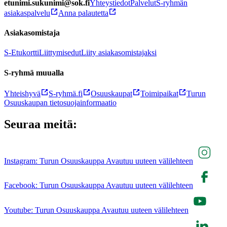
etunimi.sukunimi@sok.fi
Yhteystiedot
Palvelut
S-ryhmän
asiakaspalvelu
Anna palautetta
Asiakasomistaja
S-Etukortti
Liittymisedut
Liity asiakasomistajaksi
S-ryhmä muualla
Yhteishyvä
S-ryhmä.fi
Osuuskaupat
Toimipaikat
Turun
Osuuskaupan tietosuojainformaatio
Seuraa meitä:
Instagram: Turun Osuuskauppa Avautuu uuteen välilehteen
Facebook: Turun Osuuskauppa Avautuu uuteen välilehteen
Youtube: Turun Osuuskauppa Avautuu uuteen välilehteen