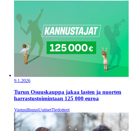
9.1.2026
Turun Osuuskauppa jakaa lasten ja nuorten
harrastustoimintaan 125 000 euroa
Vastuullisuus
Uutiset
Tiedotteet