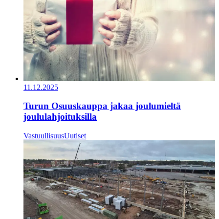
11.12.2025
Turun Osuuskauppa jakaa joulumieltä
joululahjoituksilla
Vastuullisuus
Uutiset