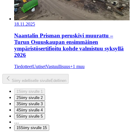
18.11.2025
Naantalin Prisman peruskivi muurattu –
Turun Osuuskaupan ensimmäinen
ympäristösertifioitu kohde valmistuu syksyllä
2026
Tiedotteet
Uutiset
Vastuullisuus
+1 muu
Siirry edelliselle sivulle
Edellinen
1
Siirry sivulle 1
2
Siirry sivulle 2
3
Siirry sivulle 3
4
Siirry sivulle 4
5
Siirry sivulle 5
…
15
Siirry sivulle 15