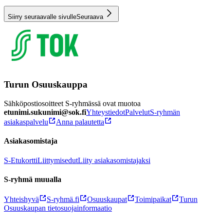
Siirry seuraavalle sivulle
Seuraava
Turun Osuuskauppa
Sähköpostiosoitteet S-ryhmässä ovat muotoa
etunimi.sukunimi@sok.fi
Yhteystiedot
Palvelut
S-ryhmän
asiakaspalvelu
Anna palautetta
Asiakasomistaja
S-Etukortti
Liittymisedut
Liity asiakasomistajaksi
S-ryhmä muualla
Yhteishyvä
S-ryhmä.fi
Osuuskaupat
Toimipaikat
Turun
Osuuskaupan tietosuojainformaatio