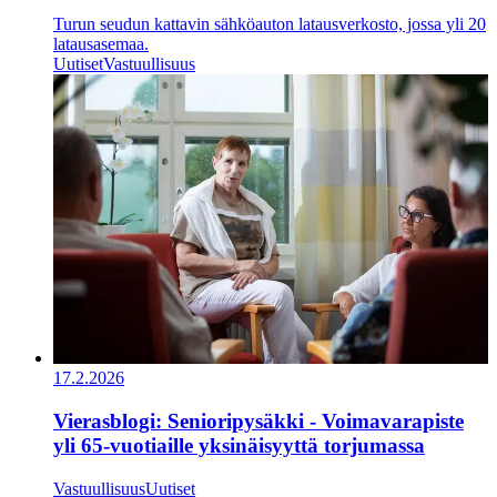
Turun seudun kattavin sähköauton latausverkosto, jossa yli 20
latausasemaa.
Uutiset
Vastuullisuus
17.2.2026
Vierasblogi: Senioripysäkki - Voimavarapiste
yli 65-vuotiaille yksinäisyyttä torjumassa
Vastuullisuus
Uutiset