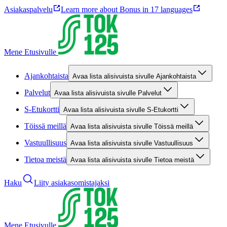
Asiakaspalvelu
Learn more about Bonus in 17 languages
Mene Etusivulle
Ajankohtaista
Avaa lista alisivuista sivulle Ajankohtaista
Palvelut
Avaa lista alisivuista sivulle Palvelut
S-Etukortti
Avaa lista alisivuista sivulle S-Etukortti
Töissä meillä
Avaa lista alisivuista sivulle Töissä meillä
Vastuullisuus
Avaa lista alisivuista sivulle Vastuullisuus
Tietoa meistä
Avaa lista alisivuista sivulle Tietoa meistä
Haku
Liity asiakasomistajaksi
Mene Etusivulle