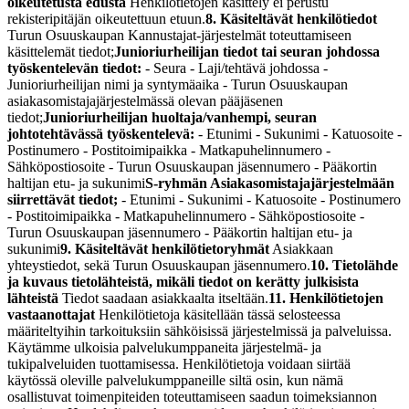
oikeutetusta edusta
Henkilötietojen käsittely ei perustu
rekisteripitäjän oikeutettuun etuun.
8. Käsiteltävät henkilötiedot
Turun Osuuskaupan Kannustajat-järjestelmät toteuttamiseen
käsittelemät tiedot;
Junioriurheilijan tiedot tai seuran johdossa
työskentelevän tiedot:
- Seura - Laji/tehtävä johdossa -
Junioriurheilijan nimi ja syntymäaika - Turun Osuuskaupan
asiakasomistajajärjestelmässä olevan pääjäsenen
tiedot;
Junioriurheilijan huoltaja/vanhempi, seuran
johtotehtävässä työskentelevä:
- Etunimi - Sukunimi - Katuosoite -
Postinumero - Postitoimipaikka - Matkapuhelinnumero -
Sähköpostiosoite - Turun Osuuskaupan jäsennumero - Pääkortin
haltijan etu- ja sukunimi
S-ryhmän Asiakasomistajajärjestelmään
siirrettävät tiedot;
- Etunimi - Sukunimi - Katuosoite - Postinumero
- Postitoimipaikka - Matkapuhelinnumero - Sähköpostiosoite -
Turun Osuuskaupan jäsennumero - Pääkortin haltijan etu- ja
sukunimi
9. Käsiteltävät henkilötietoryhmät
Asiakkaan
yhteystiedot, sekä Turun Osuuskaupan jäsennumero.
10. Tietolähde
ja kuvaus tietolähteistä, mikäli tiedot on kerätty julkisista
lähteistä
Tiedot saadaan asiakkaalta itseltään.
11. Henkilötietojen
vastaanottajat
Henkilötietoja käsitellään tässä selosteessa
määriteltyihin tarkoituksiin sähköisissä järjestelmissä ja palveluissa.
Käytämme ulkoisia palvelukumppaneita järjestelmä- ja
tukipalveluiden tuottamisessa. Henkilötietoja voidaan siirtää
käytössä oleville palvelukumppaneille siltä osin, kun nämä
osallistuvat toimenpiteiden toteuttamiseen saadun toimeksiannon