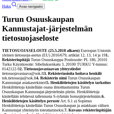
Haku
Avaa navigaatio
Turun Osuuskaupan
Kannustajat-järjestelmän
tietosuojaseloste
TIETOSUOJASELOSTE (25.5.2018 alkaen)
Euroopan Unionin
yleinen tietosuoja-asetus (EU) 2016/679, artiklat 12, 13, 14 ja 19
1.
Rekisterinpitäjä
Turun Osuuskauppa Postiosoite: PL 186, 20101
Turku Käyntiosoite: Sibeliuksenkatu 3, 20100 TURKU Y-tunnus:
0142122-9
2. Tietosuojavastaavan yhteystiedot
tietosuojavastaava@sok.fi
3. Rekisteriasioita hoitava henkilö
tok.tietosuoja@sok.fi
4. Rekisterin nimi
Turun Osuuskaupan
Kannustajat asiakasrekisteri
5. Henkilötietojen käsittelyn tarkoitus
Henkilötietoja käsitellään osana ilmoittautumista Turun
Osuuskaupan Kannustajat-järjestelmän piiriin. Henkilötietoja
käsitellään tehtäessä tallennusta S-ryhmän bonusjärjestelmään.
6.
Henkilötietojen käsittelyn peruste
Art. 6.1 a) Sopimus
Henkilötietoja käsitellään Turun Osuuskaupan ja asiakkaan välisen
Kannustajat yhteistyön toteuttamiseksi.
7. Kuvaus rekisterinpitäjän