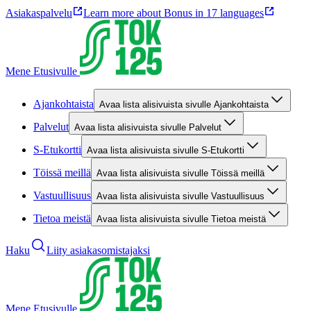
Asiakaspalvelu
Learn more about Bonus in 17 languages
Mene Etusivulle
Ajankohtaista
Avaa lista alisivuista sivulle Ajankohtaista
Palvelut
Avaa lista alisivuista sivulle Palvelut
S-Etukortti
Avaa lista alisivuista sivulle S-Etukortti
Töissä meillä
Avaa lista alisivuista sivulle Töissä meillä
Vastuullisuus
Avaa lista alisivuista sivulle Vastuullisuus
Tietoa meistä
Avaa lista alisivuista sivulle Tietoa meistä
Haku
Liity asiakasomistajaksi
Mene Etusivulle