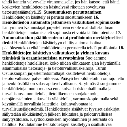
tehdä kantelu valvovalle viranomaiselle, jos hän katsoo, että häntä
koskevien henkilötietojen käsittelyssä rikotaan soveltuvaa
tietosuojasääntelyä.
15. Suostumuksen peruuttaminen
Henkilötietojen käsittely ei perustu suostumukseen.
16.
Henkilötiedon antamatta jättämisen vaikutukset sopimukselle
Liittyminen Kannustajat-järjestelmään ei ole mahdollista ilman
henkilötietojen antamista eli sopimusta ei voida tällöin toteuttaa.
17.
Automatisoidun päätöksenteon tai profiloinnin merkitykselliset
tiedot
Henkilötietojen käsittelyyn ei liity automatisoitua
päätöksentekoa eikä henkilötietojen perusteella tehdä profilointia.
18.
Henkilötietojen käsittelyn vaikutukset ja yleinen kuvaus
teknisistä ja organisatorisista turvatoimista
Suojaamme
henkilötietoja huolellisesti koko niiden elinkaaren ajan käyttämällä
asianmukaisia tietosuoja- ja tietoturvallisuuskeinoja. Turun
Osuuskaupan järjestelmätoimittajat käsittelevät henkilötietoja
tietoturvallisissa palvelintiloissa. Pääsyä henkilötietoihin on rajoitettu
ja henkilöstöllä on salassapitovelvollisuus. S-ryhmässä suojaamme
henkilötietoja muun muassa ennakoivalla riskienhallinnalla ja
turvallisuussuunnittelulla, tietoliikenteen suojakeinoin,
tietojärjestelmien jatkuvalla ylläpidolla, varmuuskopioimalla sekä
käyttämällä turvallisia laitetiloja, kulunvalvontaa ja
turvallisuusjärjestelmiä. Henkilötietoja sisältävät fyysiset asiakirjat
säilytetään alkukäsittelyn jälkeen lukituissa ja paloturvallisissa
säilytystiloissa. Käyttöoikeuksien myöntäminen ja seuranta on
hallittua. Koulutamme henkilötietojen käsittelyyn osallistuvaa