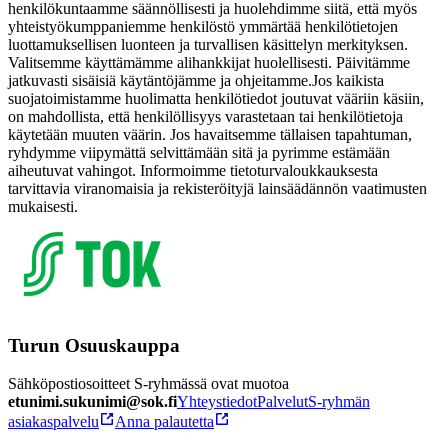
henkilökuntaamme säännöllisesti ja huolehdimme siitä, että myös
yhteistyökumppaniemme henkilöstö ymmärtää henkilötietojen
luottamuksellisen luonteen ja turvallisen käsittelyn merkityksen.
Valitsemme käyttämämme alihankkijat huolellisesti. Päivitämme
jatkuvasti sisäisiä käytäntöjämme ja ohjeitamme.
Jos kaikista
suojatoimistamme huolimatta henkilötiedot joutuvat vääriin käsiin,
on mahdollista, että henkilöllisyys varastetaan tai henkilötietoja
käytetään muuten väärin. Jos havaitsemme tällaisen tapahtuman,
ryhdymme viipymättä selvittämään sitä ja pyrimme estämään
aiheutuvat vahingot. Informoimme tietoturvaloukkauksesta
tarvittavia viranomaisia ja rekisteröityjä lainsäädännön vaatimusten
mukaisesti.
Turun Osuuskauppa
Sähköpostiosoitteet S-ryhmässä ovat muotoa
etunimi.sukunimi@sok.fi
Yhteystiedot
Palvelut
S-ryhmän
asiakaspalvelu
Anna palautetta