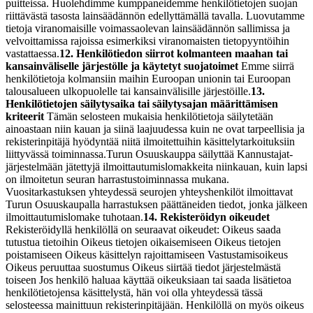
puitteissa. Huolehdimme kumppaneidemme henkilötietojen suojan
riittävästä tasosta lainsäädännön edellyttämällä tavalla. Luovutamme
tietoja viranomaisille voimassaolevan lainsäädännön sallimissa ja
velvoittamissa rajoissa esimerkiksi viranomaisten tietopyyntöihin
vastattaessa.
12. Henkilötiedon siirrot kolmanteen maahan tai
kansainväliselle järjestölle ja käytetyt suojatoimet
Emme siirrä
henkilötietoja kolmansiin maihin Euroopan unionin tai Euroopan
talousalueen ulkopuolelle tai kansainvälisille järjestöille.
13.
Henkilötietojen säilytysaika tai säilytysajan määrittämisen
kriteerit
Tämän selosteen mukaisia henkilötietoja säilytetään
ainoastaan niin kauan ja siinä laajuudessa kuin ne ovat tarpeellisia ja
rekisterinpitäjä hyödyntää niitä ilmoitettuihin käsittelytarkoituksiin
liittyvässä toiminnassa.
Turun Osuuskauppa säilyttää Kannustajat-
järjestelmään jätettyjä ilmoittautumislomakkeita niinkauan, kuin lapsi
on ilmoitetun seuran harrastustoiminnassa mukana.
Vuositarkastuksen yhteydessä seurojen yhteyshenkilöt ilmoittavat
Turun Osuuskaupalla harrastuksen päättäneiden tiedot, jonka jälkeen
ilmoittautumislomake tuhotaan.
14. Rekisteröidyn oikeudet
Rekisteröidyllä henkilöllä on seuraavat oikeudet: Oikeus saada
tutustua tietoihin Oikeus tietojen oikaisemiseen Oikeus tietojen
poistamiseen Oikeus käsittelyn rajoittamiseen Vastustamisoikeus
Oikeus peruuttaa suostumus Oikeus siirtää tiedot järjestelmästä
toiseen Jos henkilö haluaa käyttää oikeuksiaan tai saada lisätietoa
henkilötietojensa käsittelystä, hän voi olla yhteydessä tässä
selosteessa mainittuun rekisterinpitäjään. Henkilöllä on myös oikeus