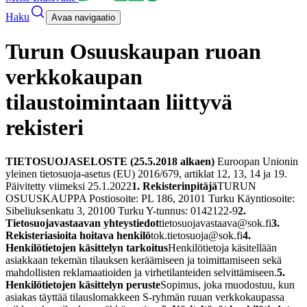
Haku
Avaa navigaatio
Turun Osuuskaupan ruoan
verkkokaupan
tilaustoimintaan liittyvä
rekisteri
TIETOSUOJASELOSTE (25.5.2018 alkaen)
Euroopan Unionin
yleinen tietosuoja-asetus (EU) 2016/679, artiklat 12, 13, 14 ja 19.
Päivitetty viimeksi 25.1.2022
1. Rekisterinpitäjä
TURUN
OSUUSKAUPPA Postiosoite: PL 186, 20101 Turku Käyntiosoite:
Sibeliuksenkatu 3, 20100 Turku Y-tunnus: 0142122-9
2.
Tietosuojavastaavan yhteystiedot
tietosuojavastaava@sok.fi
3.
Rekisteriasioita hoitava henkilö
tok.tietosuoja@sok.fi
4.
Henkilötietojen käsittelyn tarkoitus
Henkilötietoja käsitellään
asiakkaan tekemän tilauksen keräämiseen ja toimittamiseen sekä
mahdollisten reklamaatioiden ja virhetilanteiden selvittämiseen.
5.
Henkilötietojen käsittelyn peruste
Sopimus, joka muodostuu, kun
asiakas täyttää tilauslomakkeen S-ryhmän ruuan verkkokaupassa