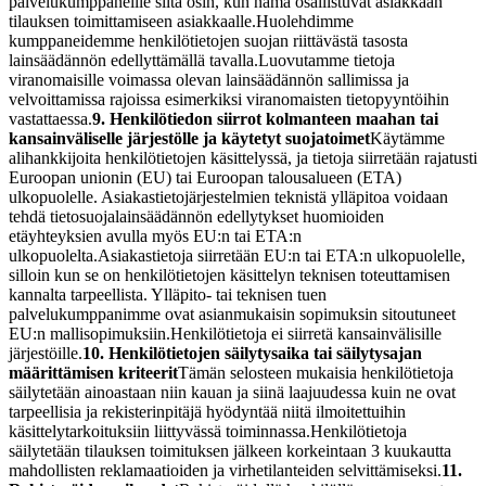
palvelukumppaneille siltä osin, kun nämä osallistuvat asiakkaan
tilauksen toimittamiseen asiakkaalle.
Huolehdimme
kumppaneidemme henkilötietojen suojan riittävästä tasosta
lainsäädännön edellyttämällä tavalla.
Luovutamme tietoja
viranomaisille voimassa olevan lainsäädännön sallimissa ja
velvoittamissa rajoissa esimerkiksi viranomaisten tietopyyntöihin
vastattaessa.
9. Henkilötiedon siirrot kolmanteen maahan tai
kansainväliselle järjestölle ja käytetyt suojatoimet
Käytämme
alihankkijoita henkilötietojen käsittelyssä, ja tietoja siirretään rajatusti
Euroopan unionin (EU) tai Euroopan talousalueen (ETA)
ulkopuolelle. Asiakastietojärjestelmien teknistä ylläpitoa voidaan
tehdä tietosuojalainsäädännön edellytykset huomioiden
etäyhteyksien avulla myös EU:n tai ETA:n
ulkopuolelta.
Asiakastietoja siirretään EU:n tai ETA:n ulkopuolelle,
silloin kun se on henkilötietojen käsittelyn teknisen toteuttamisen
kannalta tarpeellista. Ylläpito- tai teknisen tuen
palvelukumppanimme ovat asianmukaisin sopimuksin sitoutuneet
EU:n mallisopimuksiin.
Henkilötietoja ei siirretä kansainvälisille
järjestöille.
10. Henkilötietojen säilytysaika tai säilytysajan
määrittämisen kriteerit
Tämän selosteen mukaisia henkilötietoja
säilytetään ainoastaan niin kauan ja siinä laajuudessa kuin ne ovat
tarpeellisia ja rekisterinpitäjä hyödyntää niitä ilmoitettuihin
käsittelytarkoituksiin liittyvässä toiminnassa.
Henkilötietoja
säilytetään tilauksen toimituksen jälkeen korkeintaan 3 kuukautta
mahdollisten reklamaatioiden ja virhetilanteiden selvittämiseksi.
11.