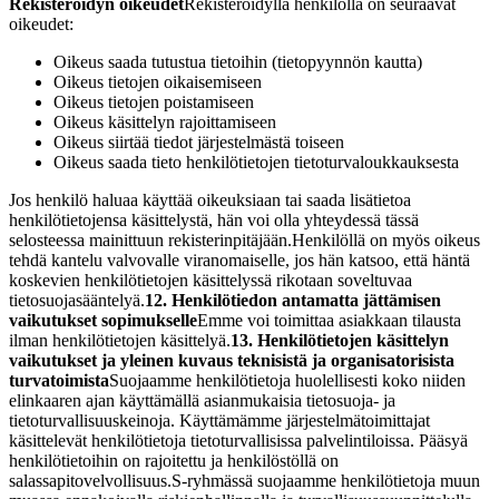
Rekisteröidyn oikeudet
Rekisteröidyllä henkilöllä on seuraavat
oikeudet:
Oikeus saada tutustua tietoihin (tietopyynnön kautta)
Oikeus tietojen oikaisemiseen
Oikeus tietojen poistamiseen
Oikeus käsittelyn rajoittamiseen
Oikeus siirtää tiedot järjestelmästä toiseen
Oikeus saada tieto henkilötietojen tietoturvaloukkauksesta
Jos henkilö haluaa käyttää oikeuksiaan tai saada lisätietoa
henkilötietojensa käsittelystä, hän voi olla yhteydessä tässä
selosteessa mainittuun rekisterinpitäjään.
Henkilöllä on myös oikeus
tehdä kantelu valvovalle viranomaiselle, jos hän katsoo, että häntä
koskevien henkilötietojen käsittelyssä rikotaan soveltuvaa
tietosuojasääntelyä.
12. Henkilötiedon antamatta jättämisen
vaikutukset sopimukselle
Emme voi toimittaa asiakkaan tilausta
ilman henkilötietojen käsittelyä.
13. Henkilötietojen käsittelyn
vaikutukset ja yleinen kuvaus teknisistä ja organisatorisista
turvatoimista
Suojaamme henkilötietoja huolellisesti koko niiden
elinkaaren ajan käyttämällä asianmukaisia tietosuoja- ja
tietoturvallisuuskeinoja. Käyttämämme järjestelmätoimittajat
käsittelevät henkilötietoja tietoturvallisissa palvelintiloissa. Pääsyä
henkilötietoihin on rajoitettu ja henkilöstöllä on
salassapitovelvollisuus.
S-ryhmässä suojaamme henkilötietoja muun