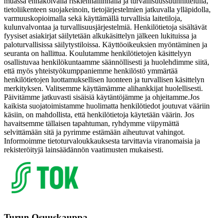
muassa ennakoivalla riskienhallinnalla ja turvallisuussuunnittelulla,
tietoliikenteen suojakeinoin, tietojärjestelmien jatkuvalla ylläpidolla,
varmuuskopioimalla sekä käyttämällä turvallisia laitetiloja,
kulunvalvontaa ja turvallisuusjärjestelmiä. Henkilötietoja sisältävät
fyysiset asiakirjat säilytetään alkukäsittelyn jälkeen lukituissa ja
paloturvallisissa säilytystiloissa. Käyttöoikeuksien myöntäminen ja
seuranta on hallittua. Koulutamme henkilötietojen käsittelyyn
osallistuvaa henkilökuntaamme säännöllisesti ja huolehdimme siitä,
että myös yhteistyökumppaniemme henkilöstö ymmärtää
henkilötietojen luottamuksellisen luonteen ja turvallisen käsittelyn
merkityksen. Valitsemme käyttämämme alihankkijat huolellisesti.
Päivitämme jatkuvasti sisäisiä käytäntöjämme ja ohjeitamme.
Jos
kaikista suojatoimistamme huolimatta henkilötiedot joutuvat vääriin
käsiin, on mahdollista, että henkilötietoja käytetään väärin. Jos
havaitsemme tällaisen tapahtuman, ryhdymme viipymättä
selvittämään sitä ja pyrimme estämään aiheutuvat vahingot.
Informoimme tietoturvaloukkauksesta tarvittavia viranomaisia ja
rekisteröityjä lainsäädännön vaatimusten mukaisesti.
Turun Osuuskauppa