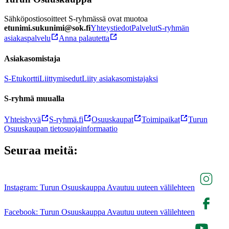
Sähköpostiosoitteet S-ryhmässä ovat muotoa
etunimi.sukunimi@sok.fi
Yhteystiedot
Palvelut
S-ryhmän
asiakaspalvelu
Anna palautetta
Asiakasomistaja
S-Etukortti
Liittymisedut
Liity asiakasomistajaksi
S-ryhmä muualla
Yhteishyvä
S-ryhmä.fi
Osuuskaupat
Toimipaikat
Turun
Osuuskaupan tietosuojainformaatio
Seuraa meitä:
Instagram: Turun Osuuskauppa Avautuu uuteen välilehteen
Facebook: Turun Osuuskauppa Avautuu uuteen välilehteen