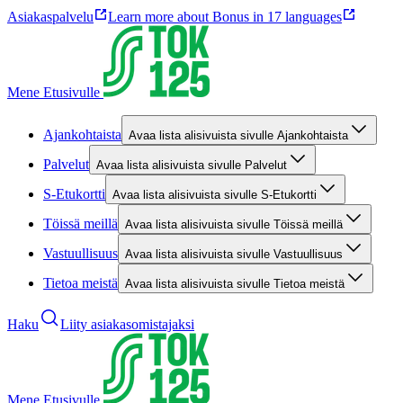
Asiakaspalvelu
Learn more about Bonus in 17 languages
Mene Etusivulle
Ajankohtaista
Avaa lista alisivuista sivulle Ajankohtaista
Palvelut
Avaa lista alisivuista sivulle Palvelut
S-Etukortti
Avaa lista alisivuista sivulle S-Etukortti
Töissä meillä
Avaa lista alisivuista sivulle Töissä meillä
Vastuullisuus
Avaa lista alisivuista sivulle Vastuullisuus
Tietoa meistä
Avaa lista alisivuista sivulle Tietoa meistä
Haku
Liity asiakasomistajaksi
Mene Etusivulle