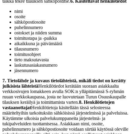
taikka tekee tilauksen sähköpostitse.
6. Käsiteltävät henkilötiedot
nimi
osoite
sähköpostiosoite
puhelinnumero
ostokset ja niiden summa
toimitustapa ja -paikka
aikaikkuna ja päivämäärä
tilausnumero
toimitusohjeet
tieto maksutavasta
laskutusasiakasnumero
jäsennumero
7. Tietolähde ja kuvaus tietolähteistä, mikäli tiedot on kerätty
julkisista lähteistä
Henkilötiedot kerätään suoraan asiakkaalta
verkkosivujen lomakkeen avulla SOK:n ylläpitämässä S-ryhmän
ruuan verkkokaupassa, josta ne luovutetaan Turun Osuuskaupalle
tilauksen keräilyä ja toimittamista varten.
8. Henkilötietojen
vastaanottajat
Henkilötietoja käsitellään tässä selosteessa
määriteltyihin tarkoituksiin sähköisissä järjestelmissä ja palveluissa.
Käytämme ulkoisia palvelukumppaneita järjestelmä- ja
tukipalveluiden tuottamisessa. Asiakkaan nimi, osoite,
puhelinnumero ja sähköpostiosoite voidaan siirtää käytössä oleville