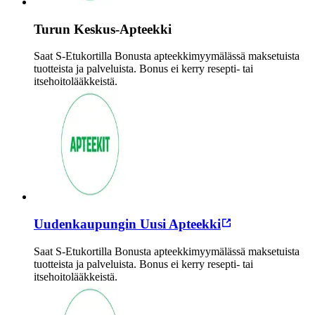
Turun Keskus-Apteekki
Saat S-Etukortilla Bonusta apteekkimyymälässä maksetuista
tuotteista ja palveluista. Bonus ei kerry resepti- tai
itsehoitolääkkeistä.
Uudenkaupungin Uusi Apteekki
Saat S-Etukortilla Bonusta apteekkimyymälässä maksetuista
tuotteista ja palveluista. Bonus ei kerry resepti- tai
itsehoitolääkkeistä.