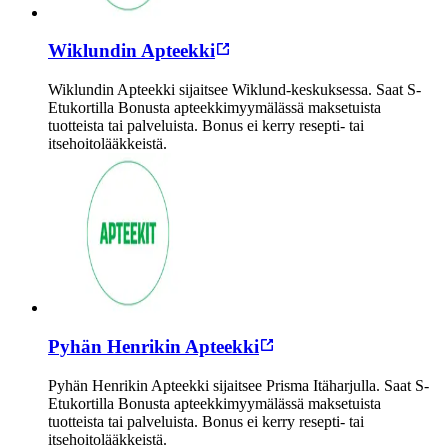
Wiklundin Apteekki
Wiklundin Apteekki sijaitsee Wiklund-keskuksessa. Saat S-
Etukortilla Bonusta apteekkimyymälässä maksetuista
tuotteista tai palveluista. Bonus ei kerry resepti- tai
itsehoitolääkkeistä.
Pyhän Henrikin Apteekki
Pyhän Henrikin Apteekki sijaitsee Prisma Itäharjulla. Saat S-
Etukortilla Bonusta apteekkimyymälässä maksetuista
tuotteista tai palveluista. Bonus ei kerry resepti- tai
itsehoitolääkkeistä.