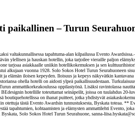
sti paikallinen – Turun Seurahuo
aksi valtakunnallisessa tapahtuma-alan kilpailussa Evento Awardsissa.
vän ylellisen ja hauskan hotellin, joka tarjoilee vieraille paljon elämyk
e tarjoaa asiakkaalle uniikin hotellikokemuksen ja sen kulttuurihistorial
stui alkujaan vuonna 1928.
Solo Sokos Hotel Turun Seurahuoneen sisustu
t ja elämän iloisen kepeyden. Iloisuus ja kepeys näkyvätkin kantavana te
istoriansa ohella hotelli on aidosti ylpeä paikallisuudestaan. Turkulaisu
u Turun ammattikorkeakoulussa oppilastyönä. Lisäksi ravintolassa nautit
sen BEdesignin hotellille toteuttamat seinäpeilit, joissa on tuulahdus 20
sä boutiquehotellissa on ihanat puitteet, jotka yhdistyvät asiakaskok
äin otettuja tästä Evento Awardsin tunnustuksesta, Byskata toteaa.
**
Ev
ärjestää tapahtumien, kohtaamisten ja elämysten ammattilehti Evento, jo
sa Byskata, Solo Sokos Hotel Turun Seurahuone, sanna-liisa.byskata@s