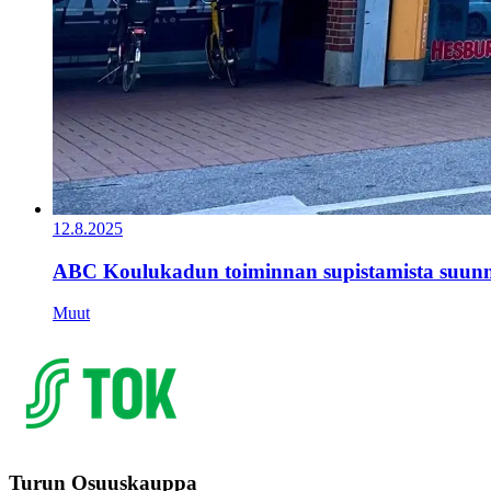
12.8.2025
ABC Koulukadun toiminnan supistamista suunn
Muut
Turun Osuuskauppa