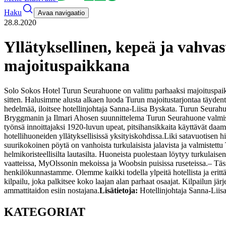
Haku
Avaa navigaatio
28.8.2020
Yllätyksellinen, kepeä ja vahva
majoituspaikkana
Solo Sokos Hotel Turun Seurahuone on valittu parhaaksi majoituspaik
sitten. Halusimme alusta alkaen luoda Turun majoitustarjontaa täydentä
hedelmää, iloitsee hotellinjohtaja Sanna-Liisa Byskata.
Turun Seurahuon
Bryggmanin ja Ilmari Ahosen suunnittelema Turun Seurahuone valmi
työnsä innoittajaksi 1920-luvun upeat, pitsihansikkaita käyttävät daami
hotellihuoneiden yllätyksellisissä yksityiskohdissa.
Liki satavuotisen h
suurikokoinen pöytä on vanhoista turkulaisista jalavista ja valmistett
helmikoristeellisilta lautasilta. Huoneista puolestaan löytyy turkulai
vaatteissa, MyOlssonin mekoissa ja Woobsin puisissa ruseteissa.
– Täs
henkilökunnastamme. Olemme kaikki todella ylpeitä hotellista ja eritt
kilpailu, joka palkitsee koko laajan alan parhaat osaajat. Kilpailun j
ammattitaidon esiin nostajana.
Lisätietoja:
Hotellinjohtaja Sanna-Lii
KATEGORIAT