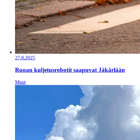
27.8.2025
Ruoan kuljetusrobotit saapuvat Jäkärlään
Muut