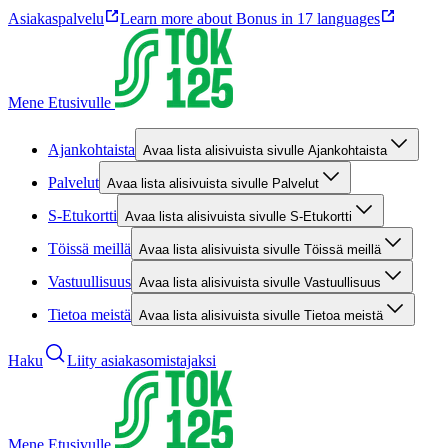
Asiakaspalvelu
Learn more about Bonus in 17 languages
Mene Etusivulle
Ajankohtaista
Avaa lista alisivuista sivulle Ajankohtaista
Palvelut
Avaa lista alisivuista sivulle Palvelut
S-Etukortti
Avaa lista alisivuista sivulle S-Etukortti
Töissä meillä
Avaa lista alisivuista sivulle Töissä meillä
Vastuullisuus
Avaa lista alisivuista sivulle Vastuullisuus
Tietoa meistä
Avaa lista alisivuista sivulle Tietoa meistä
Haku
Liity asiakasomistajaksi
Mene Etusivulle