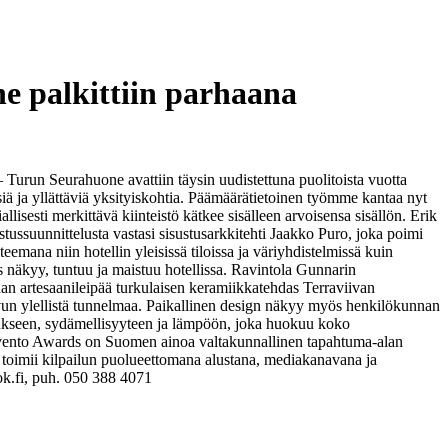
ne palkittiin parhaana
– Turun Seurahuone avattiin täysin uudistettuna puolitoista vuotta
siä ja yllättäviä yksityiskohtia. Päämäärätietoinen työmme kantaa nyt
lisesti merkittävä kiinteistö kätkee sisälleen arvoisensa sisällön. Erik
ssuunnittelusta vastasi sisustusarkkitehti Jaakko Puro, joka poimi
emana niin hotellin yleisissä tiloissa ja väriyhdistelmissä kuin
us näkyy, tuntuu ja maistuu hotellissa. Ravintola Gunnarin
aan artesaanileipää turkulaisen keramiikkatehdas Terraviivan
-luvun ylellistä tunnelmaa. Paikallinen design näkyy myös henkilökunnan
emukseen, sydämellisyyteen ja lämpöön, joka huokuu koko
ento Awards on Suomen ainoa valtakunnallinen tapahtuma-alan
ka toimii kilpailun puolueettomana alustana, mediakanavana ja
ok.fi, puh. 050 388 4071