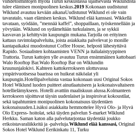
viihdetoimintojen myötä Turun keskustassa sijaitsevasta Wiklundista
tulee elämisen monipuolinen keskus.
2019
Kokonaan uudistunut
Wiklund avautuu kevään aikana
Uudistunut Wiklund ei ole vain
tavaratalo, vaan elämisen keskus. Wiklund elää kanssasi. Wikkellä
tavataan, syödään, ”mennää kaffel”, shoppaillaan, työskennellään ja
yövytään. Wiklund on sydämeltään turkulainen, ja se sykkii
kasvavan ja kehittyvän kaupungin mukana.
Tarjolla on erityinen
kattaus ravintolapalveluita, joista asiakkaita palvelevat jo monille
kantapaikaksi muodostunut Coffee House, helposti lähestyttävä
Rapido. Sosiaalisten kohtaamisten VENN ja italialaistyyppinen
Trattoria. Turun kattojen ylle avautuu Turun ensimmäinen kattobaari
Walo Rooftop Bar.
Walo Rooftop Bar on Wiklundin
kruununjalokivi. Kahteen kattokerrokseen ulottuvassa
ympärivuotisessa baarissa on huikeat näköalat yli
kaupungin.
Hotellipalveluista vastaa kokonaan uusi Original Sokos
Hotel Wiklund luoden puitteet ainutlaatuiseen ja kokonaisvaltaiseen
hotellielämykseen. Hotelli avattiin maaliskuun alussa.
Kolmanteen
kerrokseen sijoittuvat täysin uudenlaiset ja inspiroivat kokoustilat,
sekä tapahtumien monipuolinen kokonaisuus täydentäen
kokonaisuuden.
Lisäksi asiakkaita hemmottelee Hyvä Olo- ja Hyvä
Olo Express- hoitolat, sekä täyden palvelun S-market Wiklund
Herkku.
Saman katon alla palvelutarjontaa täydentää joukko
erikoistavaraliikkeitä ja -palveluja.
Wiklund elää kanssasi,
Original
Sokos Hotel Wiklund
Eerikinkatu 11, Turku