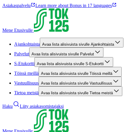
Asiakaspalvelu
Learn more about Bonus in 17 languages
Mene Etusivulle
Ajankohtaista
Avaa lista alisivuista sivulle Ajankohtaista
Palvelut
Avaa lista alisivuista sivulle Palvelut
S-Etukortti
Avaa lista alisivuista sivulle S-Etukortti
Töissä meillä
Avaa lista alisivuista sivulle Töissä meillä
Vastuullisuus
Avaa lista alisivuista sivulle Vastuullisuus
Tietoa meistä
Avaa lista alisivuista sivulle Tietoa meistä
Haku
Liity asiakasomistajaksi
Mene Etusivulle