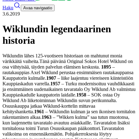
Haku
Avaa navigaatio
3.6.2019
Wiklundin legendaarinen
historia
Wiklundin lähes 125-vuotiseen historiaan on mahtunut monia
värikkäitä vaiheita.
Tänä päivänä Original Sokos Hotel Wiklund on
osa viihtyisää, täyden palvelun elämisen keskusta.
1895
–
rautakauppias Axel Wiklund perustaa ensimmäisen rautakauppansa
Kauppatorin kulmalle.
1907
– liike laajentuu viereiseen kiinteistöön
Kauppiaskadun varrella.
1957
– Turku modernisoituu vauhdikkaasti
ja ensimmäinen uudenaikainen tavaratalo Oy Wiklund Ab valmistuu
Kauppiaskadulle kauppatorin laidalle.
1958
– SOK ostaa Oy
Wiklund Ab liiketoiminnan Wiklundin suvun perikunnalta.
Osuuskauppa jatkaa Wiklund-korttelin mittavaa
kehityshanketta.
1961
– Wiklundin kulman ja sen ikonisen tornitalon
rakentaminen alkaa.
1963
– ”Wikken kulma” saa tutun muotonsa,
kun laajennettu tavaratalo avautuu asiakkaille. Tavaratalon lisäksi
tornitalossa toimi Turun Osuuskaupan pääkonttori.
Tavaratalon
valikoima on ennennäkemätön. Pohjakerroksesta löytyy