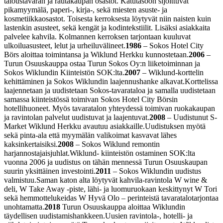
taloustavaran ja rautakaupan osastot. Katutasoon sijoittuvat
pikamyymälä, paperi-, kirja-, sekä miesten asuste- ja
kosmetiikkaosastot. Toisesta kerroksesta löytyvät niin naisten kuin
lastenkin asusteet, sekä kengät ja kodintekstiilit. Lisäksi asiakkaita
palvelee kahvila. Kolmannen kerroksen tarjontaan kuuluvat
ulkoiluasusteet, lelut ja urheiluvälineet.
1986
– Sokos Hotel City
Börs aloittaa toimintansa ja Wiklund Herkku kunnostetaan.
2006
–
Turun Osuuskauppa ostaa Turun Sokos Oy:n liiketoiminnan ja
Sokos Wiklundin Kiinteistön SOK:lta.
2007
– Wiklund-korttelin
kehittäminen ja Sokos Wiklundin laajennushanke alkavat.
Korttelissa
laajennetaan ja uudistetaan Sokos-tavarataloa ja samalla uudistetaan
samassa kiinteistössä toimivan Sokos Hotel City Börsin
hotellihuoneet. Myös tavaratalon yhteydessä toimivan ruokakaupan
ja ravintolan palvelut uudistuvat ja laajentuvat.
2008
– Uudistunut S-
Market Wiklund Herkku avautuu asiakkaille.
Uudistuksen myötä
sekä pinta-ala että myymälän valikoimat kasvavat lähes
kaksinkertaisiksi.
2008
– Sokos Wiklund remontin
harjannostajaisjuhlat.
Wiklund- kiinteistön ostaminen SOK:lta
vuonna 2006 ja uudistus on tähän mennessä Turun Osuuskaupan
suurin yksittäinen investointi.
2011
– Sokos Wiklundin uudistus
valmistuu.
Saman katon alta löytyvät kahvila-ravintola W wine &
deli, W Take Away -piste, lähi- ja luomuruokaan keskittynyt W Tori
sekä hemmottelukeidas W Hyvä Olo – perinteistä tavaratalotarjontaa
unohtamatta.
2018
Turun Osuuskauppa aloittaa Wiklundin
täydellisen uudistamishankkeen.
Uusien ravintola-, hotelli- ja