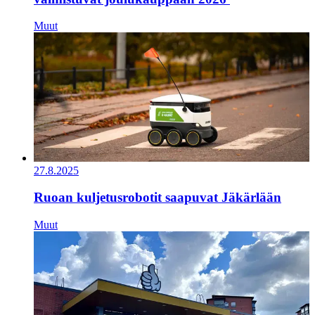
Muut
27.8.2025
Ruoan kuljetusrobotit saapuvat Jäkärlään
Muut