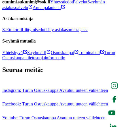
etunimi.sukunimi@sok.fi
Yhteystiedot
Palvelut
S-ryhmän
asiakaspalvelu
Anna palautetta
Asiakasomistaja
S-Etukortti
Liittymisedut
Liity asiakasomistajaksi
S-ryhmä muualla
Yhteishyvä
S-ryhmä.fi
Osuuskaupat
Toimipaikat
Turun
Osuuskaupan tietosuojainformaatio
Seuraa meitä:
Instagram: Turun Osuuskauppa Avautuu uuteen välilehteen
Facebook: Turun Osuuskauppa Avautuu uuteen välilehteen
Youtube: Turun Osuuskauppa Avautuu uuteen välilehteen