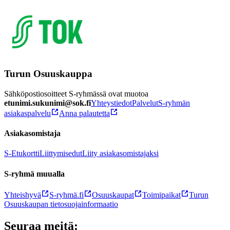
Turun Osuuskauppa
Sähköpostiosoitteet S-ryhmässä ovat muotoa
etunimi.sukunimi@sok.fi
Yhteystiedot
Palvelut
S-ryhmän
asiakaspalvelu
Anna palautetta
Asiakasomistaja
S-Etukortti
Liittymisedut
Liity asiakasomistajaksi
S-ryhmä muualla
Yhteishyvä
S-ryhmä.fi
Osuuskaupat
Toimipaikat
Turun
Osuuskaupan tietosuojainformaatio
Seuraa meitä: