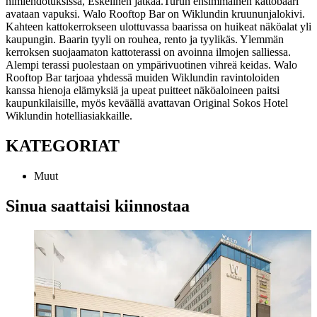
nimiehdotuksissa, Eskelinen jatkaa.
Turun ensimmäinen kattobaari
avataan vapuksi. Walo Rooftop Bar on Wiklundin kruununjalokivi.
Kahteen kattokerrokseen ulottuvassa baarissa on huikeat näköalat yli
kaupungin. Baarin tyyli on rouhea, rento ja tyylikäs. Ylemmän
kerroksen suojaamaton kattoterassi on avoinna ilmojen salliessa.
Alempi terassi puolestaan on ympärivuotinen vihreä keidas. Walo
Rooftop Bar tarjoaa yhdessä muiden Wiklundin ravintoloiden
kanssa hienoja elämyksiä ja upeat puitteet näköaloineen paitsi
kaupunkilaisille, myös keväällä avattavan Original Sokos Hotel
Wiklundin hotelliasiakkaille.
KATEGORIAT
Muut
Sinua saattaisi kiinnostaa