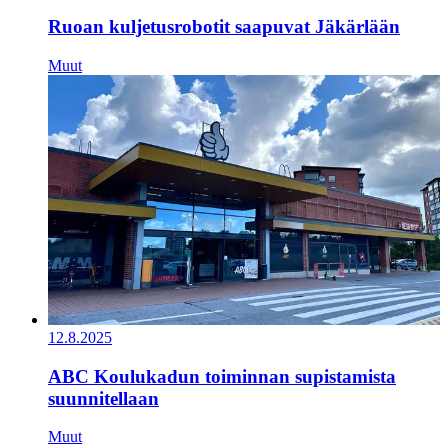
Ruoan kuljetusrobotit saapuvat Jäkärlään
Muut
12.8.2025
ABC Koulukadun toiminnan supistamista
suunnitellaan
Muut