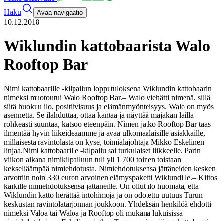
Haku
Avaa navigaatio
10.12.2018
Wiklundin kattobaarista Walo
Rooftop Bar
Nimi kattobaarille -kilpailun lopputuloksena Wiklundin kattobaarin
nimeksi muotoutui Walo Rooftop Bar.
– Walo viehätti nimenä, sillä
siitä huokuu ilo, positiivisuus ja elämänmyönteisyys. Walo on myös
asennetta. Se ilahduttaa, ottaa kantaa ja näyttää majakan lailla
rohkeasti suuntaa, katsoo eteenpäin. Nimen jatko Rooftop Bar taas
ilmentää hyvin liikeideaamme ja avaa ulkomaalaisille asiakkaille,
millaisesta ravintolasta on kyse, toimialajohtaja Mikko Eskelinen
linjaa.
Nimi kattobaarille -kilpailu sai turkulaiset liikkeelle. Parin
viikon aikana nimikilpailuun tuli yli 1 700 toinen toistaan
kekseliäämpää nimiehdotusta. Nimiehdotuksensa jättäneiden kesken
arvottiin noin 330 euron arvoinen elämyspaketti Wiklundille.
– Kiitos
kaikille nimiehdotuksensa jättäneille. On ollut ilo huomata, että
Wiklundin katto herättää intohimoja ja on odotettu uutuus Turun
keskustan ravintolatarjonnan joukkoon. Yhdeksän henkilöä ehdotti
nimeksi Valoa tai Waloa ja Rooftop oli mukana lukuisissa