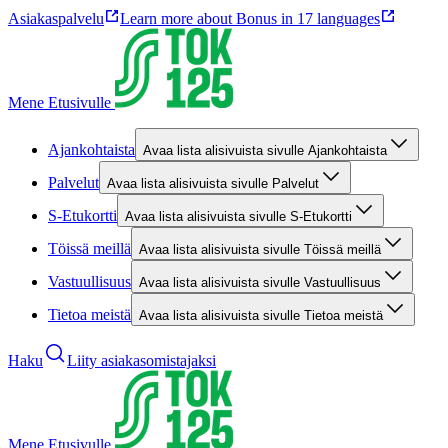
Asiakaspalvelu
Learn more about Bonus in 17 languages
Mene Etusivulle
Ajankohtaista
Avaa lista alisivuista sivulle Ajankohtaista
Palvelut
Avaa lista alisivuista sivulle Palvelut
S-Etukortti
Avaa lista alisivuista sivulle S-Etukortti
Töissä meillä
Avaa lista alisivuista sivulle Töissä meillä
Vastuullisuus
Avaa lista alisivuista sivulle Vastuullisuus
Tietoa meistä
Avaa lista alisivuista sivulle Tietoa meistä
Haku
Liity asiakasomistajaksi
Mene Etusivulle