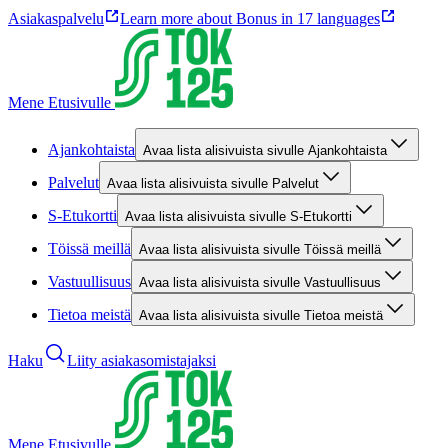
Asiakaspalvelu
Learn more about Bonus in 17 languages
Mene Etusivulle
Ajankohtaista
Avaa lista alisivuista sivulle Ajankohtaista
Palvelut
Avaa lista alisivuista sivulle Palvelut
S-Etukortti
Avaa lista alisivuista sivulle S-Etukortti
Töissä meillä
Avaa lista alisivuista sivulle Töissä meillä
Vastuullisuus
Avaa lista alisivuista sivulle Vastuullisuus
Tietoa meistä
Avaa lista alisivuista sivulle Tietoa meistä
Haku
Liity asiakasomistajaksi
Mene Etusivulle