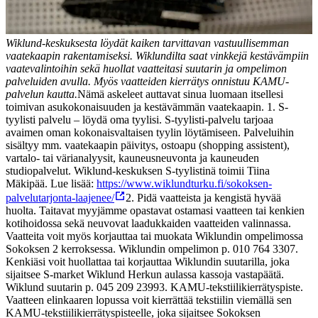
Wiklund-keskuksesta löydät kaiken tarvittavan vastuullisemman
vaatekaapin rakentamiseksi. Wiklundilta saat vinkkejä kestävämpiin
vaatevalintoihin sekä huollat vaatteitasi suutarin ja ompelimon
palveluiden avulla. Myös vaatteiden kierrätys onnistuu KAMU-
palvelun kautta.
Nämä askeleet auttavat sinua luomaan itsellesi
toimivan asukokonaisuuden ja kestävämmän vaatekaapin. 1. S-
tyylisti palvelu – löydä oma tyylisi. S-tyylisti-palvelu tarjoaa
avaimen oman kokonaisvaltaisen tyylin löytämiseen. Palveluihin
sisältyy mm. vaatekaapin päivitys, ostoapu (shopping assistent),
vartalo- tai värianalyysit, kauneusneuvonta ja kauneuden
studiopalvelut. Wiklund-keskuksen S-tyylistinä toimii Tiina
Mäkipää. Lue lisää:
https://www.wiklundturku.fi/sokoksen-
palvelutarjonta-laajenee/
2. Pidä vaatteista ja kengistä hyvää
huolta. Taitavat myyjämme opastavat ostamasi vaatteen tai kenkien
kotihoidossa sekä neuvovat laadukkaiden vaatteiden valinnassa.
Vaatteita voit myös korjauttaa tai muokata Wiklundin ompelimossa
Sokoksen 2 kerroksessa. Wiklundin ompelimon p. 010 764 3307.
Kenkiäsi voit huollattaa tai korjauttaa Wiklundin suutarilla, joka
sijaitsee S-market Wiklund Herkun aulassa kassoja vastapäätä.
Wiklund suutarin p. 045 209 2399
3
. KAMU-tekstiilikierrätyspiste.
Vaatteen elinkaaren lopussa voit kierrättää tekstiilin viemällä sen
KAMU-tekstiilikierrätyspisteelle, joka sijaitsee Sokoksen