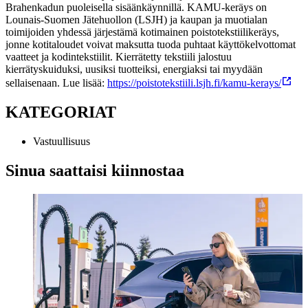
Brahenkadun puoleisella sisäänkäynnillä. KAMU-keräys on
Lounais-Suomen Jätehuollon (LSJH) ja kaupan ja muotialan
toimijoiden yhdessä järjestämä kotimainen poistotekstiilikeräys,
jonne kotitaloudet voivat maksutta tuoda puhtaat käyttökelvottomat
vaatteet ja kodintekstiilit. Kierrätetty tekstiili jalostuu
kierrätyskuiduksi, uusiksi tuotteiksi, energiaksi tai myydään
sellaisenaan. Lue lisää:
https://poistotekstiili.lsjh.fi/kamu-kerays/
KATEGORIAT
Vastuullisuus
Sinua saattaisi kiinnostaa