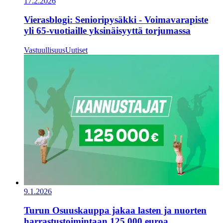
17.2.2026
Vierasblogi: Senioripysäkki - Voimavarapiste
yli 65-vuotiaille yksinäisyyttä torjumassa
Vastuullisuus
Uutiset
9.1.2026
Turun Osuuskauppa jakaa lasten ja nuorten
harrastustoimintaan 125 000 euroa