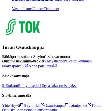
Vastuullisuus
Uutiset
Tiedotteet
Turun Osuuskauppa
Sähköpostiosoitteet S-ryhmässä ovat muotoa
etunimi.sukunimi@sok.fi
Yhteystiedot
Palvelut
S-ryhmän
asiakaspalvelu
Anna palautetta
Asiakasomistaja
S-Etukortti
Liittymisedut
Liity asiakasomistajaksi
S-ryhmä muualla
Yhteishyvä
S-ryhmä.fi
Osuuskaupat
Toimipaikat
Turun
Osuuskaupan tietosuojainformaatio