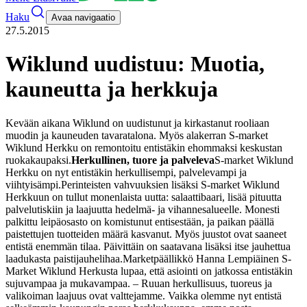
Haku
Avaa navigaatio
27.5.2015
Wiklund uudistuu: Muotia,
kauneutta ja herkkuja
Kevään aikana Wiklund on uudistunut ja kirkastanut rooliaan
muodin ja kauneuden tavaratalona. Myös alakerran S-market
Wiklund Herkku on remontoitu entistäkin ehommaksi keskustan
ruokakaupaksi.
Herkullinen, tuore ja palveleva
S-market Wiklund
Herkku on nyt entistäkin herkullisempi, palvelevampi ja
viihtyisämpi.
Perinteisten vahvuuksien lisäksi S-market Wiklund
Herkkuun on tullut monenlaista uutta: salaattibaari, lisää pituutta
palvelutiskiin ja laajuutta hedelmä- ja vihannesalueelle. Monesti
palkittu leipäosasto on komistunut entisestään, ja paikan päällä
paistettujen tuotteiden määrä kasvanut. Myös juustot ovat saaneet
entistä enemmän tilaa. Päivittäin on saatavana lisäksi itse jauhettua
laadukasta paistijauhelihaa.
Marketpäällikkö Hanna Lempiäinen S-
Market Wiklund Herkusta lupaa, että asiointi on jatkossa entistäkin
sujuvampaa ja mukavampaa.
– Ruuan herkullisuus, tuoreus ja
valikoiman laajuus ovat valttejamme. Vaikka olemme nyt entistä