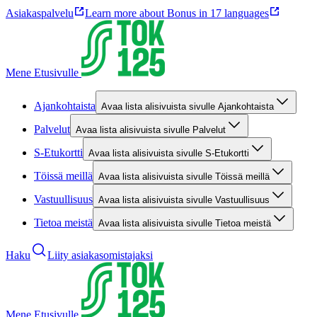
Asiakaspalvelu
Learn more about Bonus in 17 languages
Mene Etusivulle
Ajankohtaista
Avaa lista alisivuista sivulle Ajankohtaista
Palvelut
Avaa lista alisivuista sivulle Palvelut
S-Etukortti
Avaa lista alisivuista sivulle S-Etukortti
Töissä meillä
Avaa lista alisivuista sivulle Töissä meillä
Vastuullisuus
Avaa lista alisivuista sivulle Vastuullisuus
Tietoa meistä
Avaa lista alisivuista sivulle Tietoa meistä
Haku
Liity asiakasomistajaksi
Mene Etusivulle