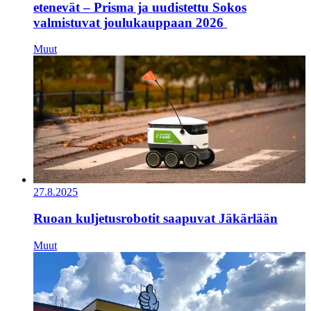
etenevät – Prisma ja uudistettu Sokos
valmistuvat joulukauppaan 2026
Muut
27.8.2025
Ruoan kuljetusrobotit saapuvat Jäkärlään
Muut