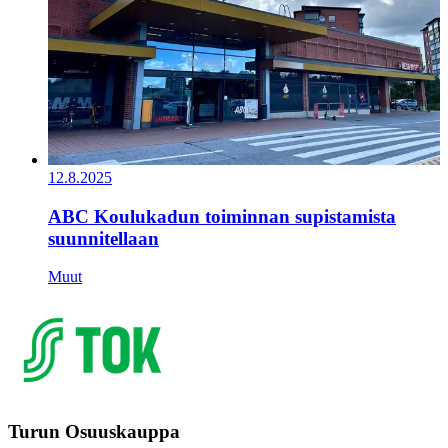
12.8.2025
ABC Koulukadun toiminnan supistamista
suunnitellaan
Muut
Turun Osuuskauppa