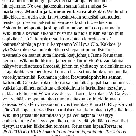
selkeämmin kaupungin paras herkkukauppa, emme nosta
hintojamme. Ne ovat jatkossakin samat kuin muissa S-
marketeissa.
Muodin ja kauneuden tavaratalo
Sokos Wiklundin
liikeideaa on uudistettu ja nyt keskitytään selkeästi kauneuden,
naisten ja miesten pukeutumisen sekä kodin tuotealueisiin.
–
Asioinnin helppoutta ja shoppailun mukavuutta on parannettu
Wiklundilla kevään aikana tiivistämällä tiloja uusiin valikoimiin
sopiviksi 1. ja 2. kerroksessa. Kolmanteen kerrokseen jää
kauneushoitola ja parturi-kampaamo W Hyvä Olo. Kakkos- ja
ykköskerroksessa tuotealueiden esillepanot on uudistettu ja
tavaratalo on saanut uutta ilmettä, ketjujohtaja Janne Reunanen
kertoo.
– Wiklundin historia ja perinne Turun ykköstavaratalona
näkyvät uudistetussa ilmeessä, johon on yhdistetty mielenkiintoisen
ja ajankohtaisen merkkivalikoiman lisäksi tuulahduksia menneiltä
vuosikymmeniltä, Reunanen jatkaa.
Ravintolapalvelut saman
katon alla
Ostoskierroksen lomassa kannattaa piipahtaa nauttimassa
vaikka kupillinen palkittua erikoiskahvia ja herkullista itse tehtyä
suklaata katutason W wine & delissä. Toisen kerroksen W Caféssa
voit viettää shoppailutaukoa mm. maittavan kotiruokalounaan
ääressä. W Cafén vieressä on myös trendikäs PuuroTORI, josta voit
kätevästi napata terveellisen aamiaisen vaikka mukaan työpaikalle.
–
Wiklund jatkaa uudistumistaan ja palvelutarjonta lisääntyy
entisestään kesän ja syksyn aikana, kun vielä tyhjillään olevat tilat
täyttyvät uusien liikkeiden toimesta, Reunanen lupaa.
Torstaina
28.5.2015 klo 10-18 koko talo on täynnä tapahtumia. Tervetuloa