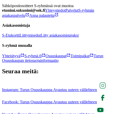
Sähköpostiosoitteet S-ryhmässä ovat muotoa
etunimi.sukunimi@sok.fi
Yhteystiedot
Palvelut
S-ryhmän
asiakaspalvelu
Anna palautetta
Asiakasomistaja
S-Etukortti
Liittymisedut
Liity asiakasomistajaksi
S-ryhmä muualla
Yhteishyvä
S-ryhmä.fi
Osuuskaupat
Toimipaikat
Turun
Osuuskaupan tietosuojainformaatio
Seuraa meitä:
Instagram: Turun Osuuskauppa Avautuu uuteen välilehteen
Facebook: Turun Osuuskauppa Avautuu uuteen välilehteen