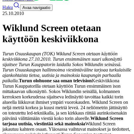
Haku
Avaa navigaatio
25.10.2010
Wiklund Screen otetaan
käyttöön keskiviikkona
Turun Osuuskaupan (TOK) Wiklund Screen otetaan käyttöön
keskiviikkona 27.10.2010. Turun ensimmäinen suuri ulkonäyttö
sijaitsee Turun Kauppatorin laidalla Sokos Wiklundin seinässä.
Turun Osuuskaupan hallinnoima viestintäväline tarjoaa turkulaisille
ajankohtaista tietoa, uutisia ja mainoksia kaupungin parhaalla
paikalla.
Turun olohuone saa oman television
Keskiviikkona
Turun Kauppatorilla otetaan käyttöön Turun ensimmäinen ison
mittakaavan ulkonäyttö. Sokos Wiklundin seinällä, kolmannen
kerroksen korkeudessa sijaitseva ledinäyttö tavoittaa kaikki torin
alueella liikkuvat ihmiset ympäri vuorokauden. Wiklund Screen on
neljä metriä korkea ja kuusi metriä leveä. 24 neliömetrin jättinäyttö
on toteutettu led-tekniikalla, ja sen kirkkaus riittää aurinkoisenakin
päivänä välittämään viestiä koko torin alueelle.
Wiklund Screen
tarjoaa uutisia, viestintää sekä mainoksia
Wiklund Screen
jakautuu kahteen osaan. Yläosassa vaihtuvat mainokset ja tiedotteet,