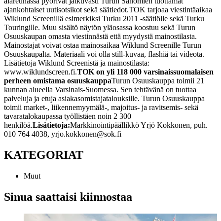
alareunassa pyörivät jatkuvasti Turun Sanomien tuottamat
ajankohtaiset uutisotsikot sekä säätiedot.
TOK tarjoaa viestintäaikaa
Wiklund Screenillä esimerkiksi Turku 2011 -säätiölle sekä Turku
Touringille. Muu sisältö näytön yläosassa koostuu sekä Turun
Osuuskaupan omasta viestinnästä että myydystä mainostilasta.
Mainostajat voivat ostaa mainosaikaa Wiklund Screenille Turun
Osuuskaupalta. Materiaali voi olla still-kuvaa, flashiä tai videota.
Lisätietoja Wiklund Screenistä ja mainostilasta:
www.wiklundscreen.fi.
TOK on yli 118 000 varsinaissuomalaisen
perheen omistama osuuskauppa
Turun Osuuskauppa toimii 21
kunnan alueella Varsinais-Suomessa. Sen tehtävänä on tuottaa
palveluja ja etuja asiakasomistajatalouksille. Turun Osuuskauppa
toimii market-, liikennemyymälä-, majoitus- ja ravitsemis- sekä
tavaratalokaupassa työllistäen noin 2 300
henkilöä.
Lisätietoja:
Markkinointipäällikkö Yrjö Kokkonen, puh.
010 764 4038, yrjo.kokkonen@sok.fi
KATEGORIAT
Muut
Sinua saattaisi kiinnostaa