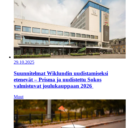
29.10.2025
Suunnitelmat Wiklundin uudistamiseksi
etenevät – Prisma ja uudistettu Sokos
valmistuvat joulukauppaan 2026
Muut