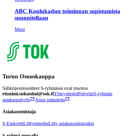
ABC Koulukadun toiminnan supistamista
suunnitellaan
Muut
Turun Osuuskauppa
Sähköpostiosoitteet S-ryhmässä ovat muotoa
etunimi.sukunimi@sok.fi
Yhteystiedot
Palvelut
S-ryhmän
asiakaspalvelu
Anna palautetta
Asiakasomistaja
S-Etukortti
Liittymisedut
Liity asiakasomistajaksi
S-ryhmä muualla