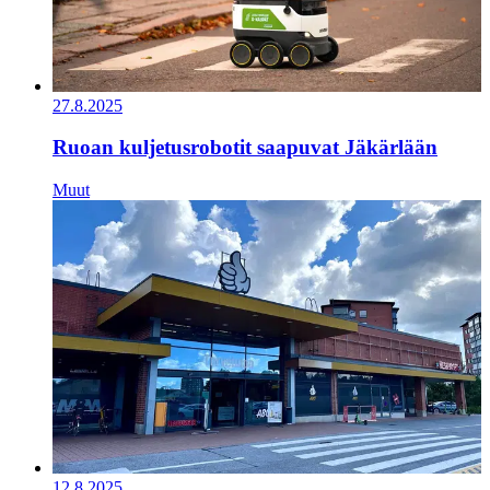
27.8.2025
Ruoan kuljetusrobotit saapuvat Jäkärlään
Muut
12.8.2025