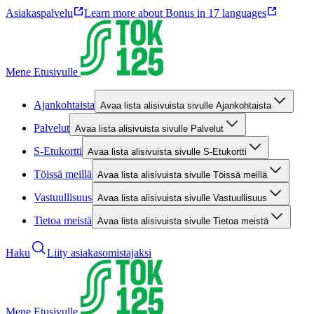
Asiakaspalvelu
Learn more about Bonus in 17 languages
Mene Etusivulle
Ajankohtaista
Avaa lista alisivuista sivulle Ajankohtaista
Palvelut
Avaa lista alisivuista sivulle Palvelut
S-Etukortti
Avaa lista alisivuista sivulle S-Etukortti
Töissä meillä
Avaa lista alisivuista sivulle Töissä meillä
Vastuullisuus
Avaa lista alisivuista sivulle Vastuullisuus
Tietoa meistä
Avaa lista alisivuista sivulle Tietoa meistä
Haku
Liity asiakasomistajaksi
Mene Etusivulle