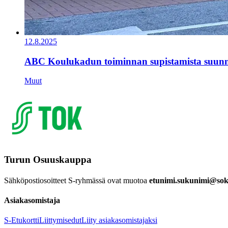
12.8.2025
ABC Koulukadun toiminnan supistamista suunn
Muut
Turun Osuuskauppa
Sähköpostiosoitteet S-ryhmässä ovat muotoa
etunimi.sukunimi@sok.
Asiakasomistaja
S-Etukortti
Liittymisedut
Liity asiakasomistajaksi