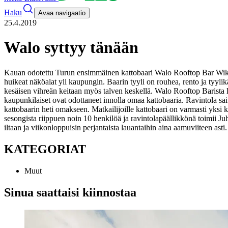
Haku
Avaa navigaatio
25.4.2019
Walo syttyy tänään
Kauan odotettu Turun ensimmäinen kattobaari Walo Rooftop Bar Wiklu
huikeat näköalat yli kaupungin. Baarin tyyli on rouhea, rento ja tyyl
kesäisen vihreän keitaan myös talven keskellä. Walo Rooftop Barista lö
kaupunkilaiset ovat odottaneet innolla omaa kattobaaria. Ravintola sa
kattobaarin heti omakseen. Matkailijoille kattobaari on varmasti yks
sesongista riippuen noin 10 henkilöä ja ravintolapäällikkönä toimii Ju
iltaan ja viikonloppuisin perjantaista lauantaihin aina aamuviiteen asti.
KATEGORIAT
Muut
Sinua saattaisi kiinnostaa