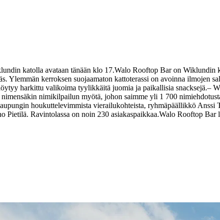
ndin katolla avataan tänään klo 17.
Walo Rooftop Bar on Wiklundin kr
ikäs. Ylemmän kerroksen suojaamaton kattoterassi on avoinna ilmojen sal
ytyy harkittu valikoima tyylikkäitä juomia ja paikallisia snacksejä.
– Wa
i nimensäkin nimikilpailun myötä, johon saimme yli 1 700 nimiehdotusta.
i kaupungin houkuttelevimmista vierailukohteista, ryhmäpäällikkö Anss
ho Pietilä. Ravintolassa on noin 230 asiakaspaikkaa.
Walo Rooftop Bar lö