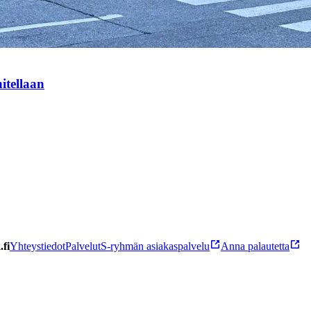
itellaan
fi
Yhteystiedot
Palvelut
S-ryhmän asiakaspalvelu
Anna palautetta