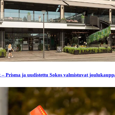
t – Prisma ja uudistettu Sokos valmistuvat joulukaup