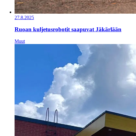
27.8.2025
Ruoan kuljetusrobotit saapuvat Jäkärlään
Muut