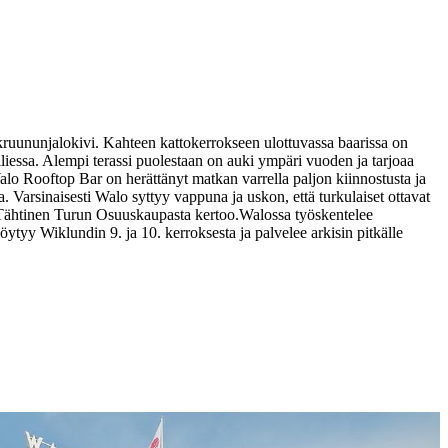
uununjalokivi. Kahteen kattokerrokseen ulottuvassa baarissa on
liessa. Alempi terassi puolestaan on auki ympäri vuoden ja tarjoaa
lo Rooftop Bar on herättänyt matkan varrella paljon kiinnostusta ja
 Varsinaisesti Walo syttyy vappuna ja uskon, että turkulaiset ottavat
i Tähtinen Turun Osuuskaupasta kertoo.
Walossa työskentelee
ytyy Wiklundin 9. ja 10. kerroksesta ja palvelee arkisin pitkälle