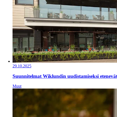
29.10.2025
Suunnitelmat Wiklundin uudistamiseksi etenevä
Muut