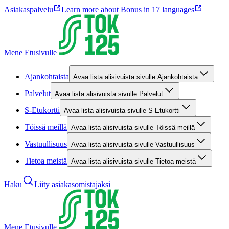
Asiakaspalvelu
Learn more about Bonus in 17 languages
Mene Etusivulle
Ajankohtaista
Avaa lista alisivuista sivulle Ajankohtaista
Palvelut
Avaa lista alisivuista sivulle Palvelut
S-Etukortti
Avaa lista alisivuista sivulle S-Etukortti
Töissä meillä
Avaa lista alisivuista sivulle Töissä meillä
Vastuullisuus
Avaa lista alisivuista sivulle Vastuullisuus
Tietoa meistä
Avaa lista alisivuista sivulle Tietoa meistä
Haku
Liity asiakasomistajaksi
Mene Etusivulle