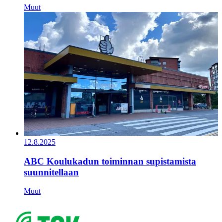
Muut
12.8.2025
ABC Koulukadun toiminnan supistamista
suunnitellaan
Muut