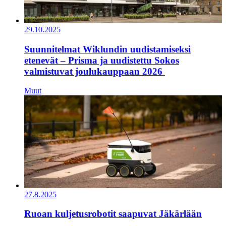
29.10.2025
Suunnitelmat Wiklundin uudistamiseksi
etenevät – Prisma ja uudistettu Sokos
valmistuvat joulukauppaan 2026
Muut
27.8.2025
Ruoan kuljetusrobotit saapuvat Jäkärlään