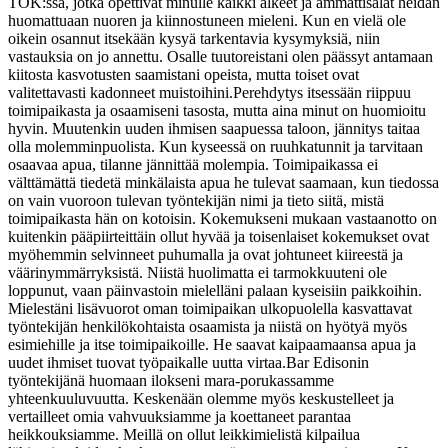
TOK:ssa, jotka opettivat minulle kaikki alkeet ja ammattisalat heidän
huomattuaan nuoren ja kiinnostuneen mieleni. Kun en vielä ole
oikein osannut itsekään kysyä tarkentavia kysymyksiä, niin
vastauksia on jo annettu. Osalle tuutoreistani olen päässyt antamaan
kiitosta kasvotusten saamistani opeista, mutta toiset ovat
valitettavasti kadonneet muistoihini.
Perehdytys itsessään riippuu
toimipaikasta ja osaamiseni tasosta, mutta aina minut on huomioitu
hyvin. Muutenkin uuden ihmisen saapuessa taloon, jännitys taitaa
olla molemminpuolista. Kun kyseessä on ruuhkatunnit ja tarvitaan
osaavaa apua, tilanne jännittää molempia. Toimipaikassa ei
välttämättä tiedetä minkälaista apua he tulevat saamaan, kun tiedossa
on vain vuoroon tulevan työntekijän nimi ja tieto siitä, mistä
toimipaikasta hän on kotoisin. Kokemukseni mukaan vastaanotto on
kuitenkin pääpiirteittäin ollut hyvää ja toisenlaiset kokemukset ovat
myöhemmin selvinneet puhumalla ja ovat johtuneet kiireestä ja
väärinymmärryksistä. Niistä huolimatta ei tarmokkuuteni ole
loppunut, vaan päinvastoin mielelläni palaan kyseisiin paikkoihin.
Mielestäni lisävuorot oman toimipaikan ulkopuolella kasvattavat
työntekijän henkilökohtaista osaamista ja niistä on hyötyä myös
esimiehille ja itse toimipaikoille. He saavat kaipaamaansa apua ja
uudet ihmiset tuovat työpaikalle uutta virtaa.
Bar Edisonin
työntekijänä huomaan ilokseni mara-porukassamme
yhteenkuuluvuutta. Keskenään olemme myös keskustelleet ja
vertailleet omia vahvuuksiamme ja koettaneet parantaa
heikkouksiamme. Meillä on ollut leikkimielistä kilpailua