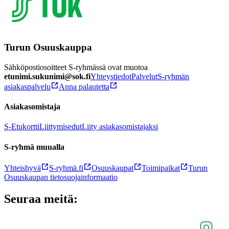
Turun Osuuskauppa
Sähköpostiosoitteet S-ryhmässä ovat muotoa
etunimi.sukunimi@sok.fi
Yhteystiedot
Palvelut
S-ryhmän
asiakaspalvelu
Anna palautetta
Asiakasomistaja
S-Etukortti
Liittymisedut
Liity asiakasomistajaksi
S-ryhmä muualla
Yhteishyvä
S-ryhmä.fi
Osuuskaupat
Toimipaikat
Turun
Osuuskaupan tietosuojainformaatio
Seuraa meitä: