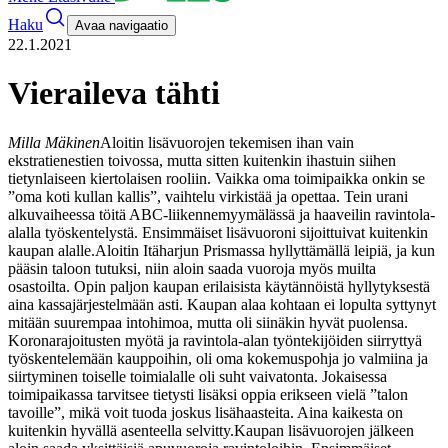
Haku
Avaa navigaatio
22.1.2021
Vieraileva tähti
Milla Mäkinen
Aloitin lisävuorojen tekemisen ihan vain
ekstratienestien toivossa, mutta sitten kuitenkin ihastuin siihen
tietynlaiseen kiertolaisen rooliin. Vaikka oma toimipaikka onkin se
”oma koti kullan kallis”, vaihtelu virkistää ja opettaa. Tein urani
alkuvaiheessa töitä ABC-liikennemyymälässä ja haaveilin ravintola-
alalla työskentelystä. Ensimmäiset lisävuoroni sijoittuivat kuitenkin
kaupan alalle.
Aloitin Itäharjun Prismassa hyllyttämällä leipiä, ja kun
pääsin taloon tutuksi, niin aloin saada vuoroja myös muilta
osastoilta. Opin paljon kaupan erilaisista käytännöistä hyllytyksestä
aina kassajärjestelmään asti. Kaupan alaa kohtaan ei lopulta syttynyt
mitään suurempaa intohimoa, mutta oli siinäkin hyvät puolensa.
Koronarajoitusten myötä ja ravintola-alan työntekijöiden siirryttyä
työskentelemään kauppoihin, oli oma kokemuspohja jo valmiina ja
siirtyminen toiselle toimialalle oli suht vaivatonta. Jokaisessa
toimipaikassa tarvitsee tietysti lisäksi oppia erikseen vielä ”talon
tavoille”, mikä voit tuoda joskus lisähaasteita. Aina kaikesta on
kuitenkin hyvällä asenteella selvitty.
Kaupan lisävuorojen jälkeen