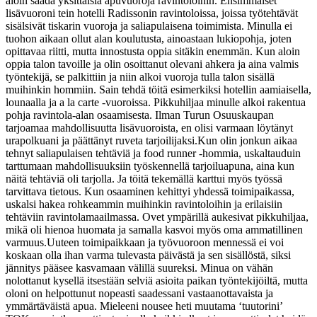
aloin saada yksittäisiä apuvuoroja ravintoloihin. Ensimmäiset
lisävuoroni tein hotelli Radissonin ravintoloissa, joissa työtehtävät
sisälsivät tiskarin vuoroja ja saliapulaisena toimimista. Minulla ei
tuohon aikaan ollut alan koulutusta, ainoastaan lukiopohja, joten
opittavaa riitti, mutta innostusta oppia sitäkin enemmän. Kun aloin
oppia talon tavoille ja olin osoittanut olevani ahkera ja aina valmis
työntekijä, se palkittiin ja niin alkoi vuoroja tulla talon sisällä
muihinkin hommiin. Sain tehdä töitä esimerkiksi hotellin aamiaisella,
lounaalla ja a la carte -vuoroissa. Pikkuhiljaa minulle alkoi rakentua
pohja ravintola-alan osaamisesta. Ilman Turun Osuuskaupan
tarjoamaa mahdollisuutta lisävuoroista, en olisi varmaan löytänyt
urapolkuani ja päättänyt ruveta tarjoilijaksi.
Kun olin jonkun aikaa
tehnyt saliapulaisen tehtäviä ja food runner -hommia, uskaltauduin
tarttumaan mahdollisuuksiin työskennellä tarjoiluapuna, aina kun
näitä tehtäviä oli tarjolla. Ja töitä tekemällä karttui myös työssä
tarvittava tietous. Kun osaaminen kehittyi yhdessä toimipaikassa,
uskalsi hakea rohkeammin muihinkin ravintoloihin ja erilaisiin
tehtäviin ravintolamaailmassa. Ovet ympärillä aukesivat pikkuhiljaa,
mikä oli hienoa huomata ja samalla kasvoi myös oma ammatillinen
varmuus.
Uuteen toimipaikkaan ja työvuoroon mennessä ei voi
koskaan olla ihan varma tulevasta päivästä ja sen sisällöstä, siksi
jännitys pääsee kasvamaan välillä suureksi. Minua on vähän
nolottanut kysellä itsestään selviä asioita paikan työntekijöiltä, mutta
oloni on helpottunut nopeasti saadessani vastaanottavaista ja
ymmärtäväistä apua. Mieleeni nousee heti muutama ‘tuutorini’