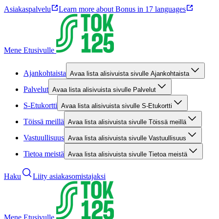
Asiakaspalvelu
Learn more about Bonus in 17 languages
Mene Etusivulle
Ajankohtaista
Avaa lista alisivuista sivulle Ajankohtaista
Palvelut
Avaa lista alisivuista sivulle Palvelut
S-Etukortti
Avaa lista alisivuista sivulle S-Etukortti
Töissä meillä
Avaa lista alisivuista sivulle Töissä meillä
Vastuullisuus
Avaa lista alisivuista sivulle Vastuullisuus
Tietoa meistä
Avaa lista alisivuista sivulle Tietoa meistä
Haku
Liity asiakasomistajaksi
Mene Etusivulle