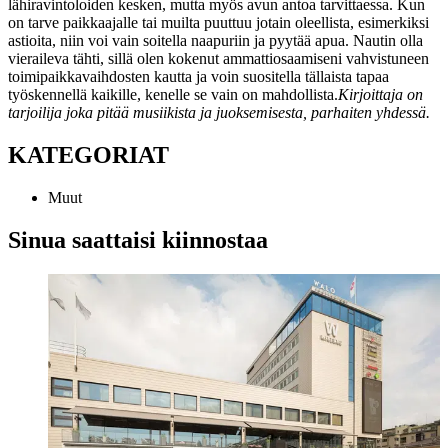
lähiravintoloiden kesken, mutta myös avun antoa tarvittaessa. Kun
on tarve paikkaajalle tai muilta puuttuu jotain oleellista, esimerkiksi
astioita, niin voi vain soitella naapuriin ja pyytää apua. Nautin olla
vieraileva tähti, sillä olen kokenut ammattiosaamiseni vahvistuneen
toimipaikkavaihdosten kautta ja voin suositella tällaista tapaa
työskennellä kaikille, kenelle se vain on mahdollista.
Kirjoittaja on
tarjoilija joka pitää musiikista ja juoksemisesta, parhaiten yhdessä.
KATEGORIAT
Muut
Sinua saattaisi kiinnostaa