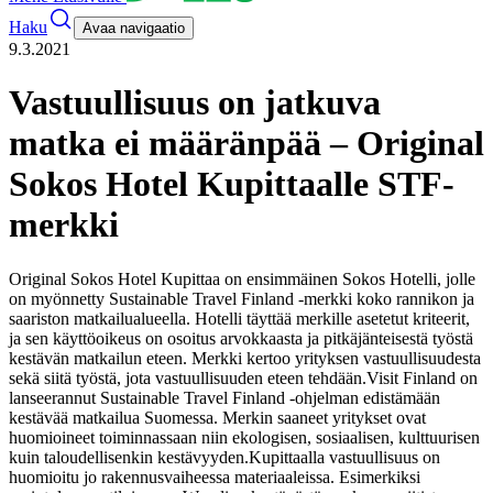
Haku
Avaa navigaatio
9.3.2021
Vastuullisuus on jatkuva
matka ei määränpää – Original
Sokos Hotel Kupittaalle STF-
merkki
Original Sokos Hotel Kupittaa on ensimmäinen Sokos Hotelli, jolle
on myönnetty Sustainable Travel Finland -merkki koko rannikon ja
saariston matkailualueella. Hotelli täyttää merkille asetetut kriteerit,
ja sen käyttöoikeus on osoitus arvokkaasta ja pitkäjänteisestä työstä
kestävän matkailun eteen. Merkki kertoo yrityksen vastuullisuudesta
sekä siitä työstä, jota vastuullisuuden eteen tehdään.
Visit Finland on
lanseerannut Sustainable Travel Finland -ohjelman edistämään
kestävää matkailua Suomessa. Merkin saaneet yritykset ovat
huomioineet toiminnassaan niin ekologisen, sosiaalisen, kulttuurisen
kuin taloudellisenkin kestävyyden.
Kupittaalla vastuullisuus on
huomioitu jo rakennusvaiheessa materiaaleissa. Esimerkiksi