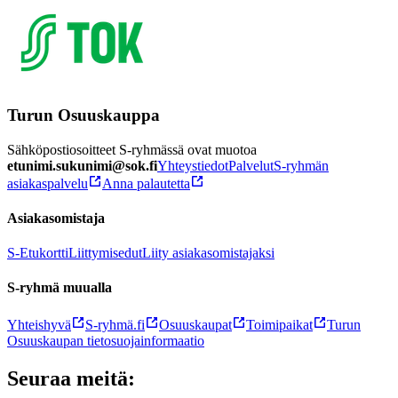
Turun Osuuskauppa
Sähköpostiosoitteet S-ryhmässä ovat muotoa
etunimi.sukunimi@sok.fi
Yhteystiedot
Palvelut
S-ryhmän
asiakaspalvelu
Anna palautetta
Asiakasomistaja
S-Etukortti
Liittymisedut
Liity asiakasomistajaksi
S-ryhmä muualla
Yhteishyvä
S-ryhmä.fi
Osuuskaupat
Toimipaikat
Turun
Osuuskaupan tietosuojainformaatio
Seuraa meitä: