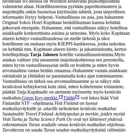
ravintolan wc-tiloissa on Woodion kestävästä puukomposiitista
valmistetut altaat. Hotellihuoneissa pyritään paperittomuuteen ja
majoittujilla onkin huoneissa käytössään tabletit, josta tarpeellinen
informaatio löytyy helposti.
-Vastuullisuus on asia, jota haluamme
Original Sokos Hotel Kupittaan henkilökunnan kanssa kehittää
jatkuvasti eteenpäin. Haluamme, että vastuullisuus näkyy hotellissa
asiakkaalle konkreettisina asioina ja tarinoina. Myös koko Kupittaan
alueen kehitys vastuullisuudessa on meille tärkeää ja siksi
hotellimme on mukana myös KIEPPI-hankkeessa, jonka tarkoitus
on kehittää mm. Kupittaan alueen kierto- ja jakamistaloutta, kertoo
hotellinjohtaja
Tarja Jalonen
hotellin vastuullisuustoimista.
Myös
asiakas valitsee yhä useammin majoituskohteensa sen perusteella,
miten hyvin vastuullisuusasiat siellä on hoidettu ja miten hyvin
arvomaailma vastaa heidän omaansa.
-Haluamme vastata asiakkaan
odotuksiin ja ylittääkin ne parantamalla koko ajan toimintaamme.
Vastuullisuus on tärkeä osa arvomaailmaamme ja se näkyy niin
kestävässä kehityksessä kuin siinä, miten kohtelemme toisiamme,
päättää Tarja.
Kupittaalle on aiemmin myönnetty myös kestävän
matkailun
Green Key-merkki.
Täältä
voit lukea lisää Visit
Finlandin STF –ohjelmasta.
Visit Finland on luonut
matkailuyrityksille ja -alueille tarkoitetun kestävän matkailun
Sustainable Travel Finland -kehityspolun ja merkin, joiden myötä
Visit Turku ja Turku Science Park Oy ovat nyt lähteneet yhdessä
rakentamaan Turun seudulle omaa kestävän matkailun ohjelmaa.
Tavoitteena on saada Turun seudun matkailuyrityksistä vähintään