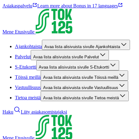
Asiakaspalvelu
Learn more about Bonus in 17 languages
Mene Etusivulle
Ajankohtaista
Avaa lista alisivuista sivulle Ajankohtaista
Palvelut
Avaa lista alisivuista sivulle Palvelut
S-Etukortti
Avaa lista alisivuista sivulle S-Etukortti
Töissä meillä
Avaa lista alisivuista sivulle Töissä meillä
Vastuullisuus
Avaa lista alisivuista sivulle Vastuullisuus
Tietoa meistä
Avaa lista alisivuista sivulle Tietoa meistä
Haku
Liity asiakasomistajaksi
Mene Etusivulle