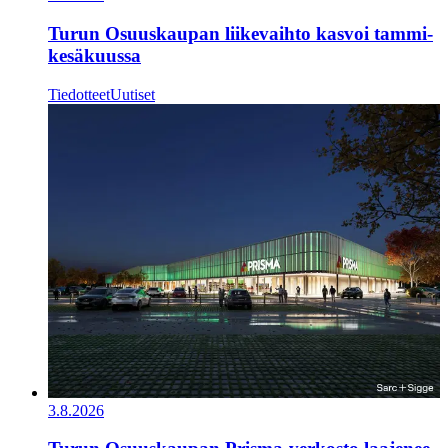
Turun Osuuskaupan liikevaihto kasvoi tammi-
kesäkuussa
Tiedotteet
Uutiset
3.8.2026