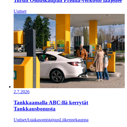
Turun Osuuskaupan Prisma-verkosto laajenee
Uutiset
2.7.2026
Tankkaamalla ABC:llä kerrytät
Tankkausbonusta
Uutiset
Asiakasomistajuus
Liikennekauppa