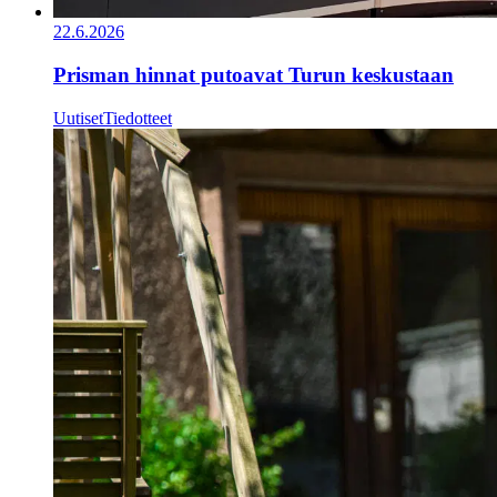
22.6.2026
Prisman hinnat putoavat Turun keskustaan
Uutiset
Tiedotteet