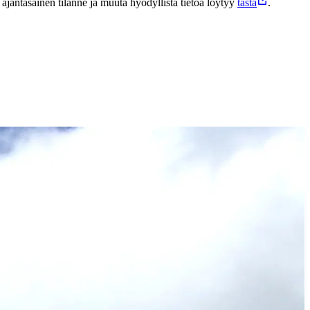
jantasainen tilanne ja muuta hyödyllistä tietoa löytyy
tästä
.