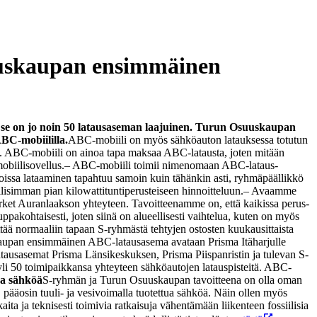
suuskaupan ensimmäinen
se on jo noin 50 latausaseman laajuinen. Turun Osuuskaupan
BC-mobiililla.
ABC-mobiili on myös sähköauton latauksessa totutun
sa. ABC-mobiili on ainoa tapa maksaa ABC-latausta, joten mitään
obiilisovellus.
– ABC-mobiili toimii nimenomaan ABC-lataus-
 joissa lataaminen tapahtuu samoin kuin tähänkin asti, ryhmäpäällikkö
lisimman pian kilowattituntiperusteiseen hinnoitteluun.
– Avaamme
rket Auranlaakson yhteyteen. Tavoitteenamme on, että kaikissa perus-
pakohtaisesti, joten siinä on alueellisesti vaihtelua, kuten on myös
ää normaaliin tapaan S-ryhmästä tehtyjen ostosten kuukausittaista
aupan ensimmäinen ABC-latausasema avataan Prisma Itäharjulle
tausasemat Prisma Länsikeskuksen, Prisma Piispanristin ja tulevan S-
i 50 toimipaikkansa yhteyteen sähköautojen latauspisteitä. ABC-
aa sähköä
S-ryhmän ja Turun Osuuskaupan tavoitteena on olla oman
, pääosin tuuli- ja vesivoimalla tuotettua sähköä. Näin ollen myös
a ja teknisesti toimivia ratkaisuja vähentämään liikenteen fossiilisia