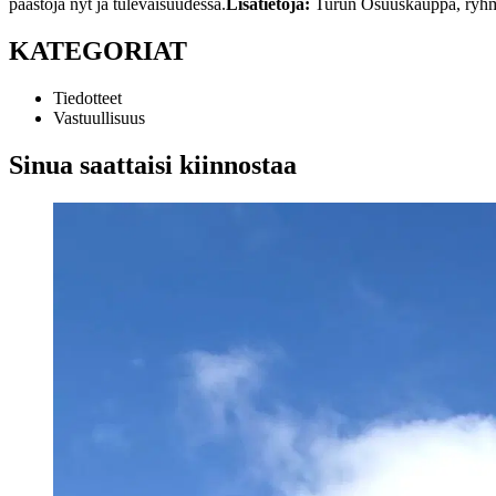
päästöjä nyt ja tulevaisuudessa.
Lisätietoja:
Turun Osuuskauppa, ryhm
KATEGORIAT
Tiedotteet
Vastuullisuus
Sinua saattaisi kiinnostaa