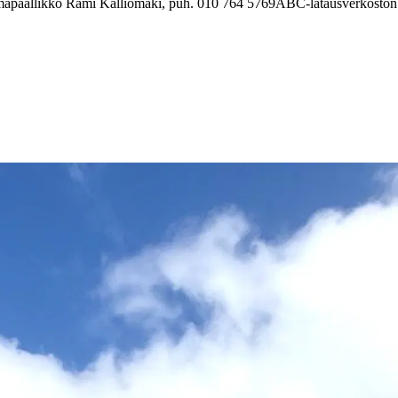
äpäällikkö Rami Kalliomäki, puh. 010 764 5769
ABC-latausverkoston a