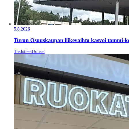
5.8.2026
Turun Osuuskaupan liikevaihto kasvoi tammi-k
Tiedotteet
Uutiset