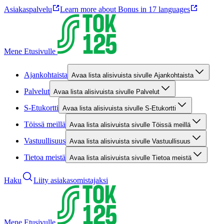
Asiakaspalvelu
Learn more about Bonus in 17 languages
Mene Etusivulle
Ajankohtaista
Avaa lista alisivuista sivulle Ajankohtaista
Palvelut
Avaa lista alisivuista sivulle Palvelut
S-Etukortti
Avaa lista alisivuista sivulle S-Etukortti
Töissä meillä
Avaa lista alisivuista sivulle Töissä meillä
Vastuullisuus
Avaa lista alisivuista sivulle Vastuullisuus
Tietoa meistä
Avaa lista alisivuista sivulle Tietoa meistä
Haku
Liity asiakasomistajaksi
Mene Etusivulle