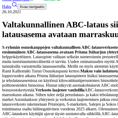
Haku
Avaa navigaatio
26.10.2021
Valtakunnallinen ABC-lataus s
latausasema avataan marraskuu
S-ryhmän osuuskauppojen valtakunnallisen ABC-latausverkoston
ensimmäinen ABC-latausasema avataan Prisma Itäharjun yhteyte
helppokäyttöinen. Latauspiste valitaan selkeän numeroinnin perusteel
muita tunnistautumisvälineitä ei tarvita. Uuden ominaisuuden myötä 
tunnuksilla varustetuilla latausasemilla. Meillä on myös aiemmin käyt
Rami Kalliomäki Turun Osuuskaupasta kertoo.
Maksu vain ladatusta
loppuvuoden aikana Prisma Itäharjun latauspisteen lisäksi latausasem
ja teholatausasemissa on käytössä kilowattituntiperusteinen hinnoittele 
polttonesteiden hinnoissa. Hinnat näkyvät asemakohtaisesti ABC-mobii
bonusostokertymää.
Verkosto laajenee vauhdilla
ABC-latausverkosto
marraskuun aikana. Siihen tulee neljä peruslataus- ja kaksi teholatauspi
market Auranlaakson yhteyteen ja verkoston laajeneminen jatkuu ens
latausverkosto rakennetaan Prismojen, S-marketien, Salejen ja Sokos Ho
toimintansa osalta hiilinegatiivinen vuodesta 2025 alkaen. Olennainen o
ABC-latauksen käyttäjät ajavat täysin uusiutuvalla sähköllä.
ABC-latauk