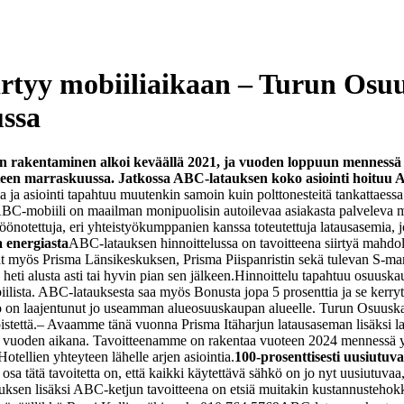
iirtyy mobiiliaikaan – Turun O
ssa
 rakentaminen alkoi keväällä 2021, ja vuoden loppuun mennessä 
en marraskuussa. Jatkossa ABC-latauksen koko asiointi hoituu A
la ja asiointi tapahtuu muutenkin samoin kuin polttonesteitä tankattaes
ABC-mobiili on maailman monipuolisin autoilevaa asiakasta palveleva m
töönotettuja, eri yhteistyökumppanien kanssa toteutettuja latausasemia,
 energiasta
ABC-latauksen hinnoittelussa on tavoitteena siirtyä mahdol
at myös Prisma Länsikeskuksen, Prisma Piispanristin sekä tulevan S-ma
heti alusta asti tai hyvin pian sen jälkeen.
Hinnoittelu tapahtuu osuuskaup
lista. ABC-latauksesta saa myös Bonusta jopa 5 prosenttia ja se kerrytt
 on laajentunut jo useamman alueosuuskaupan alueelle. Turun Osuusk
stettä.
– Avaamme tänä vuonna Prisma Itäharjun latausaseman lisäksi la
i vuoden aikana. Tavoitteenamme on rakentaa vuoteen 2024 mennessä yl
tellien yhteyteen lähelle arjen asiointia.
100-prosenttisesti uusiutuv
sa tätä tavoitetta on, että kaikki käytettävä sähkö on jo nyt uusiutuvaa
sen lisäksi ABC-ketjun tavoitteena on etsiä muitakin kustannustehokkait