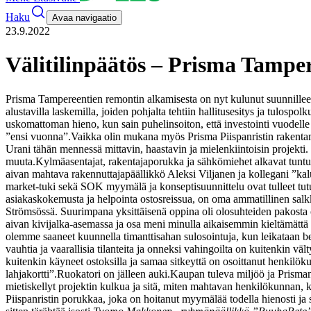
Haku
Avaa navigaatio
23.9.2022
Välitilinpäätös – Prisma Tamp
Prisma Tampereentien remontin alkamisesta on nyt kulunut suunnilleen 9
alustavilla laskemilla, joiden pohjalta tehtiin hallitusesitys ja tulospo
uskomattoman hieno, kun sain puhelinsoiton, että investointi vuodelle
”ensi vuonna”.
Vaikka olin mukana myös Prisma Piispanristin rakentami
Urani tähän mennessä mittavin, haastavin ja mielenkiintoisin projekti.
muuta.
Kylmäasentajat, rakentajaporukka ja sähkömiehet alkavat tuntua
aivan mahtava rakennuttajapäällikkö Aleksi Viljanen ja kollegani ”ka
market-tuki sekä SOK myymälä ja konseptisuunnittelu ovat tulleet tutu
asiakaskokemusta ja helpointa ostosreissua, on oma ammatillinen salk
Strömsössä. Suurimpana yksittäisenä oppina oli olosuhteiden pakosta 
aivan kivijalka-asemassa ja osa meni minulla aikaisemmin kieltämät
olemme saaneet kuunnella timanttisahan sulosointuja, kun leikataan bet
vauhtia ja vaarallisia tilanteita ja onneksi vahingoilta on kuitenkin 
kuitenkin käyneet ostoksilla ja samaa sitkeyttä on osoittanut henkilök
lahjakortti”.
Ruokatori on jälleen auki.
Kaupan tuleva miljöö ja Prisman 
mietiskellyt projektin kulkua ja sitä, miten mahtavan henkilökunnan, 
Piispanristin porukkaa, joka on hoitanut myymälää todella hienosti ja