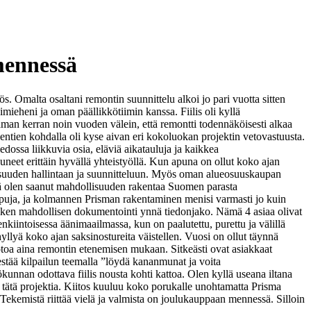
mennessä
. Omalta osaltani remontin suunnittelu alkoi jo pari vuotta sitten
esimieheni ja oman päällikkötiimin kanssa. Fiilis oli kyllä
aman kerran noin vuoden välein, että remontti todennäköisesti alkaa
ntien kohdalla oli kyse aivan eri kokoluokan projektin vetovastuusta.
dossa liikkuvia osia, eläviä aikatauluja ja kaikkea
neet erittäin hyvällä yhteistyöllä. Kun apuna on ollut koko ajan
aisuuden hallintaan ja suunnitteluun. Myös oman alueosuuskaupan
tä olen saanut mahdollisuuden rakentaa Suomen parasta
mppuja, ja kolmannen Prisman rakentaminen menisi varmasti jo kuin
kaiken mahdollisen dokumentointi ynnä tiedonjako. Nämä 4 asiaa olivat
iintoisessa äänimaailmassa, kun on paalutettu, purettu ja välillä
yllyä koko ajan saksinostureita väistellen. Vuosi on ollut täynnä
muotoa aina remontin etenemisen mukaan. Sitkeästi ovat asiakkaat
estää kilpailun teemalla ”löydä kananmunat ja voita
unnan odottava fiilis nousta kohti kattoa. Olen kyllä useana iltana
ä tätä projektia. Kiitos kuuluu koko porukalle unohtamatta Prisma
Tekemistä riittää vielä ja valmista on joulukauppaan mennessä. Silloin