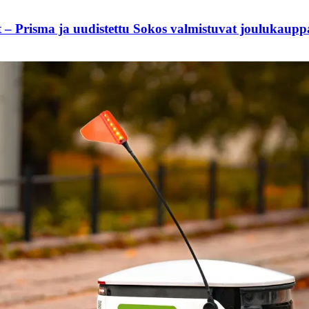
t – Prisma ja uudistettu Sokos valmistuvat joulukaup