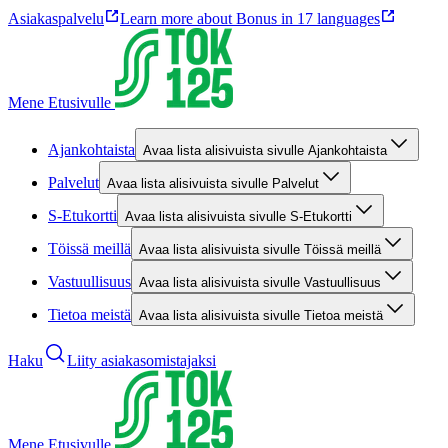
Asiakaspalvelu
Learn more about Bonus in 17 languages
Mene Etusivulle
Ajankohtaista
Avaa lista alisivuista sivulle Ajankohtaista
Palvelut
Avaa lista alisivuista sivulle Palvelut
S-Etukortti
Avaa lista alisivuista sivulle S-Etukortti
Töissä meillä
Avaa lista alisivuista sivulle Töissä meillä
Vastuullisuus
Avaa lista alisivuista sivulle Vastuullisuus
Tietoa meistä
Avaa lista alisivuista sivulle Tietoa meistä
Haku
Liity asiakasomistajaksi
Mene Etusivulle