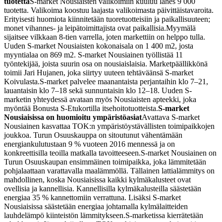
tuotetta
S-market Nousiaisten valikoimiin kuuluu lähes 9 000
tuotetta. Valikoima koostuu laajasta valikoimasta päivittäistavaroita.
Erityisesti huomiota kiinnitetään tuoretuotteisiin ja paikallisuuteen;
monet vihannes- ja leipätoimittajista ovat paikallisia.
Myymälä
sijaitsee vilkkaan 8-tien varrella, joten markettiin on helppo tulla.
Uuden S-market Nousiaisten kokonaisala on 1 400 m2, josta
myyntialaa on 869 m2. S-market Nousiainen työllistää 11
työntekijää, joista suurin osa on nousiaislaisia. Marketpäällikkönä
toimii Jari Hujanen, joka siirtyy uuteen tehtäväänsä S-market
Koivulasta.
S-market palvelee maanantaista perjantaihin klo 7–21,
lauantaisin klo 7–18 sekä sunnuntaisin klo 12–18. Uuden S-
marketin yhteydessä avataan myös Nousiaisten apteekki, joka
myöntää Bonusta S-Etukortilla itsehoitotuotteista.
S-market
Nousiaisissa on huomioitu ympäristöasiat
Avattava S-market
Nousiainen kasvattaa TOK:n ympäristöystävällisten toimipaikkojen
joukkoa. Turun Osuuskauppa on sitoutunut vähentämään
energiankulutustaan 9 % vuoteen 2016 mennessä ja on
konkreettisilla teoilla matkalla tavoitteeseen.
S-market Nousiainen on
Turun Osuuskaupan ensimmäinen toimipaikka, joka lämmitetään
pohjalaattaan varattavalla maalämmöllä. Tällainen lattialämmitys on
mahdollinen, koska Nousiaisissa kaikki kylmäkalusteet ovat
ovellisia ja kannellisia. Kannellisilla kylmäkalusteilla säästetään
energiaa 35 % kannettomiin verrattuna. Lisäksi S-market
Nousiaisissa säästetään energiaa johtamalla kylmälaitteiden
lauhdelämpö kiinteistön lämmitykseen.
S-marketissa kierrätetään