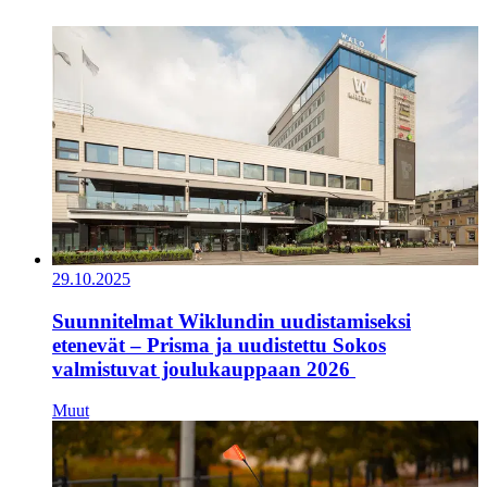
29.10.2025
Suunnitelmat Wiklundin uudistamiseksi
etenevät – Prisma ja uudistettu Sokos
valmistuvat joulukauppaan 2026
Muut