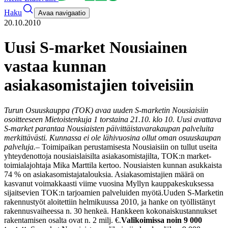
Haku
Avaa navigaatio
20.10.2010
Uusi S-market Nousiainen
vastaa kunnan
asiakasomistajien toiveisiin
Turun Osuuskauppa (TOK) avaa uuden S-marketin Nousiaisiin
osoitteeseen Mietoistenkuja 1 torstaina 21.10. klo 10. Uusi avattava
S-market parantaa Nousiaisten päivittäistavarakaupan palveluita
merkittävästi. Kunnassa ei ole lähivuosina ollut oman osuuskaupan
palveluja.
– Toimipaikan perustamisesta Nousiaisiin on tullut useita
yhteydenottoja nousiaislaisilta asiakasomistajilta, TOK:n market-
toimialajohtaja Mika Marttila kertoo. Nousiaisten kunnan asukkaista
74 % on asiakasomistajatalouksia. Asiakasomistajien määrä on
kasvanut voimakkaasti viime vuosina Myllyn kauppakeskuksessa
sijaitsevien TOK:n tarjoamien palveluiden myötä.
Uuden S-Marketin
rakennustyöt aloitettiin helmikuussa 2010, ja hanke on työllistänyt
rakennusvaiheessa n. 30 henkeä. Hankkeen kokonaiskustannukset
rakentamisen osalta ovat n. 2 milj. €.
Valikoimissa noin 9 000