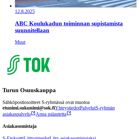
12.8.2025
ABC Koulukadun toiminnan supistamista
suunnitellaan
Muut
Turun Osuuskauppa
Sähköpostiosoitteet S-ryhmässä ovat muotoa
etunimi.sukunimi@sok.fi
Yhteystiedot
Palvelut
S-ryhmän
asiakaspalvelu
Anna palautetta
Asiakasomistaja
S-Etukortti
Liittymisedut
Liity asiakasomistajaksi