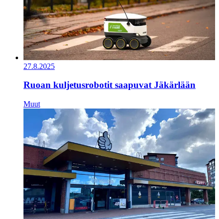
27.8.2025
Ruoan kuljetusrobotit saapuvat Jäkärlään
Muut