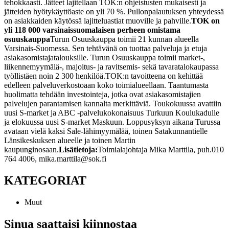
tehokkaasti. Jätteet lajitellaan TOK:n ohjeistusten mukaisesti ja
jätteiden hyötykäyttöaste on yli 70 %. Pullonpalautuksen yhteydessä
on asiakkaiden käytössä lajitteluastiat muoville ja pahville.
TOK on
yli 118 000 varsinaissuomalaisen perheen omistama
osuuskauppa
Turun Osuuskauppa toimii 21 kunnan alueella
Varsinais-Suomessa. Sen tehtävänä on tuottaa palveluja ja etuja
asiakasomistajatalouksille. Turun Osuuskauppa toimii market-,
liikennemyymälä-, majoitus- ja ravitsemis- sekä tavaratalokaupassa
työllistäen noin 2 300 henkilöä.
TOK:n tavoitteena on kehittää
edelleen palveluverkostoaan koko toimialueellaan. Taantumasta
huolimatta tehdään investointeja, jotka ovat asiakasomistajien
palvelujen parantamisen kannalta merkittäviä. Toukokuussa avattiin
uusi S-market ja ABC -palvelukokonaisuus Turkuun Koulukadulle
ja elokuussa uusi S-market Maskuun. Loppusyksyn aikana Turussa
avataan vielä kaksi Sale-lähimyymälää, toinen Satakunnantielle
Länsikeskuksen alueelle ja toinen Martin
kaupunginosaan.
Lisätietoja:
Toimialajohtaja Mika Marttila, puh.010
764 4006, mika.marttila@sok.fi
KATEGORIAT
Muut
Sinua saattaisi kiinnostaa