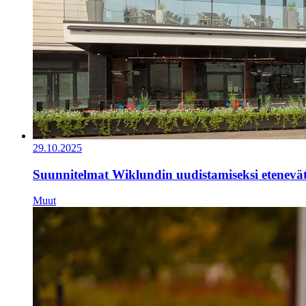
29.10.2025
Suunnitelmat Wiklundin uudistamiseksi etenevä
Muut