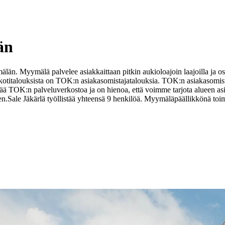
än
 Myymälä palvelee asiakkaittaan pitkin aukioloajoin laajoilla ja osuvi
 kotitalouksista on TOK:n asiakasomistajatalouksia. TOK:n asiakasomist
ää TOK:n palveluverkostoa ja on hienoa, että voimme tarjota alueen as
en.
Sale Jäkärlä työllistää yhteensä 9 henkilöä. Myymäläpäällikkönä toim