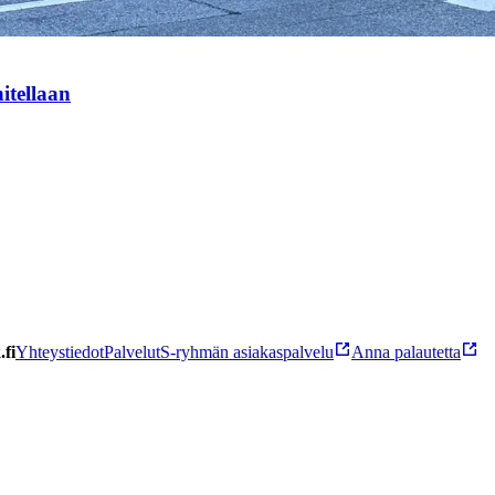
itellaan
fi
Yhteystiedot
Palvelut
S-ryhmän asiakaspalvelu
Anna palautetta