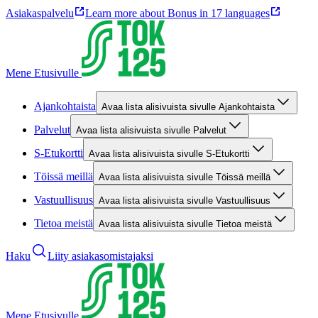
Asiakaspalvelu
Learn more about Bonus in 17 languages
Mene Etusivulle
Ajankohtaista
Avaa lista alisivuista sivulle Ajankohtaista
Palvelut
Avaa lista alisivuista sivulle Palvelut
S-Etukortti
Avaa lista alisivuista sivulle S-Etukortti
Töissä meillä
Avaa lista alisivuista sivulle Töissä meillä
Vastuullisuus
Avaa lista alisivuista sivulle Vastuullisuus
Tietoa meistä
Avaa lista alisivuista sivulle Tietoa meistä
Haku
Liity asiakasomistajaksi
Mene Etusivulle