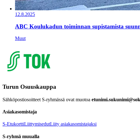
12.8.2025
ABC Koulukadun toiminnan supistamista suunn
Muut
Turun Osuuskauppa
Sähköpostiosoitteet S-ryhmässä ovat muotoa
etunimi.sukunimi@sok.
Asiakasomistaja
S-Etukortti
Liittymisedut
Liity asiakasomistajaksi
S-ryhmä muualla