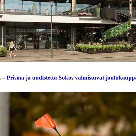
t – Prisma ja uudistettu Sokos valmistuvat joulukaup