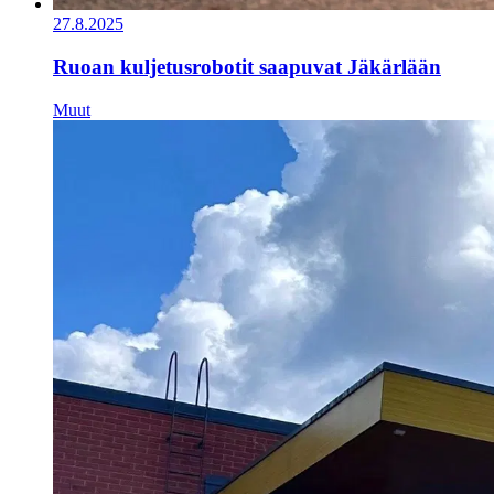
27.8.2025
Ruoan kuljetusrobotit saapuvat Jäkärlään
Muut