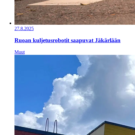
27.8.2025
Ruoan kuljetusrobotit saapuvat Jäkärlään
Muut