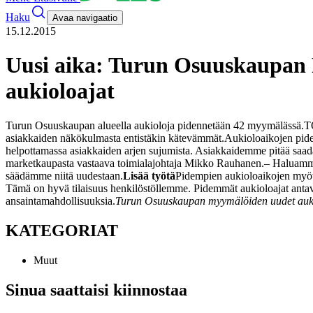
Haku
Avaa navigaatio
15.12.2015
Uusi aika: Turun Osuuskaupan Pr
aukioloajat
Turun Osuuskaupan alueella aukioloja pidennetään 42 myymälässä.
TO
asiakkaiden näkökulmasta entistäkin kätevämmät.
Aukioloaikojen pide
helpottamassa asiakkaiden arjen sujumista. Asiakkaidemme pitää saada 
marketkaupasta vastaava toimialajohtaja Mikko Rauhanen.
– Haluamme
säädämme niitä uudestaan.
Lisää työtä
Pidempien aukioloaikojen myötä
Tämä on hyvä tilaisuus henkilöstöllemme. Pidemmät aukioloajat antava
ansaintamahdollisuuksia.
Turun Osuuskaupan myymälöiden uudet aukiol
KATEGORIAT
Muut
Sinua saattaisi kiinnostaa