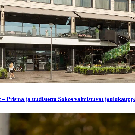
t – Prisma ja uudistettu Sokos valmistuvat joulukaup