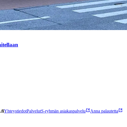
itellaan
fi
Yhteystiedot
Palvelut
S-ryhmän asiakaspalvelu
Anna palautetta