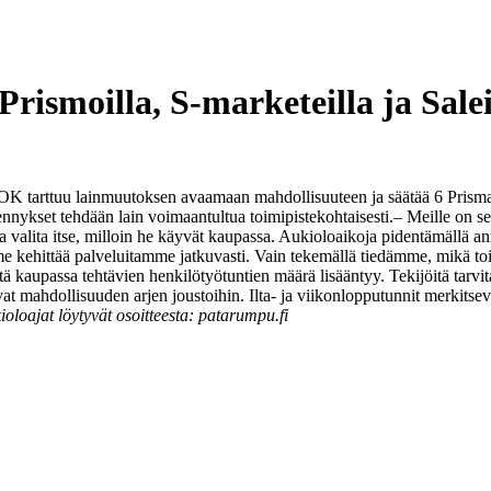
ismoilla, S-marketeilla ja Sale
K tarttuu lainmuutoksen avaamaan mahdollisuuteen ja säätää 6 Prisman,
nnykset tehdään lain voimaantultua toimipistekohtaisesti.
– Meille on s
valita itse, milloin he käyvät kaupassa. Aukioloaikoja pidentämällä an
 kehittää palveluitamme jatkuvasti. Vain tekemällä tiedämme, mikä toim
 kaupassa tehtävien henkilötyötuntien määrä lisääntyy. Tekijöitä tarvit
t mahdollisuuden arjen joustoihin. Ilta- ja viikonlopputunnit merkitse
oajat löytyvät osoitteesta: patarumpu.fi