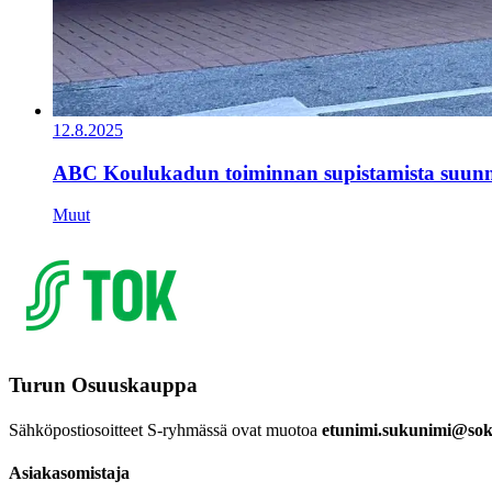
12.8.2025
ABC Koulukadun toiminnan supistamista suunn
Muut
Turun Osuuskauppa
Sähköpostiosoitteet S-ryhmässä ovat muotoa
etunimi.sukunimi@sok.
Asiakasomistaja