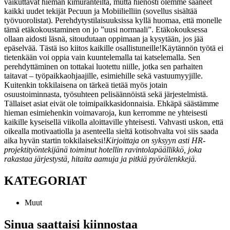
vaikuttavat hieman kimuranteilta, mutta hienosti olemme saaneet
kaikki uudet tekijät Pecuun ja Mobiilielliin (sovellus sisältää
työvuorolistat). Perehdytystilaisuuksissa kyllä huomaa, että monelle
tämä etäkokoustaminen on jo ”uusi normaali”. Etäkokouksessa
ollaan aidosti läsnä, sitoudutaan oppimaan ja kysytään, jos jää
epäselvää. Tästä iso kiitos kaikille osallistuneille!
Käytännön työtä ei
tietenkään voi oppia vain kuuntelemalla tai katselemalla. Sen
perehdyttäminen on tottakai luotettu niille, jotka sen parhaiten
taitavat – työpaikkaohjaajille, esimiehille sekä vastuumyyjille.
Kuitenkin tokkilaisena on tärkeä tietää myös jotain
osuustoiminnasta, työsuhteen pelisäännöistä sekä järjestelmistä.
Tällaiset asiat eivät ole toimipaikkasidonnaisia. Ehkäpä säästämme
hieman esimiehenkin voimavaroja, kun kerromme ne yhteisesti
kaikille kyseisellä viikolla aloittaville yhteisesti. Vahvasti uskon, että
oikealla motivaatiolla ja asenteella sieltä kotisohvalta voi siis saada
aika hyvän startin tokkilaiseksi!
Kirjoittaja on syksyyn asti HR-
projektityöntekijänä toiminut hotellin ravintolapäällikkö, joka
rakastaa järjestystä, hitaita aamuja ja pitkiä pyörälenkkejä.
KATEGORIAT
Muut
Sinua saattaisi kiinnostaa