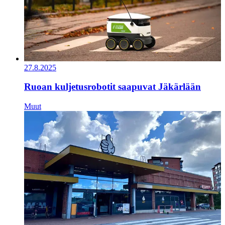
27.8.2025
Ruoan kuljetusrobotit saapuvat Jäkärlään
Muut