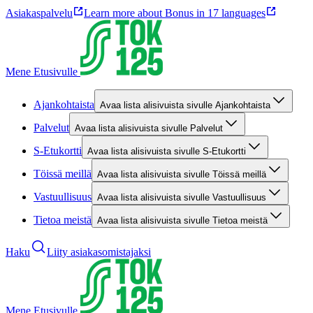
Asiakaspalvelu
Learn more about Bonus in 17 languages
Mene Etusivulle
Ajankohtaista
Avaa lista alisivuista sivulle Ajankohtaista
Palvelut
Avaa lista alisivuista sivulle Palvelut
S-Etukortti
Avaa lista alisivuista sivulle S-Etukortti
Töissä meillä
Avaa lista alisivuista sivulle Töissä meillä
Vastuullisuus
Avaa lista alisivuista sivulle Vastuullisuus
Tietoa meistä
Avaa lista alisivuista sivulle Tietoa meistä
Haku
Liity asiakasomistajaksi
Mene Etusivulle