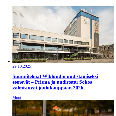
29.10.2025
Suunnitelmat Wiklundin uudistamiseksi
etenevät – Prisma ja uudistettu Sokos
valmistuvat joulukauppaan 2026
Muut