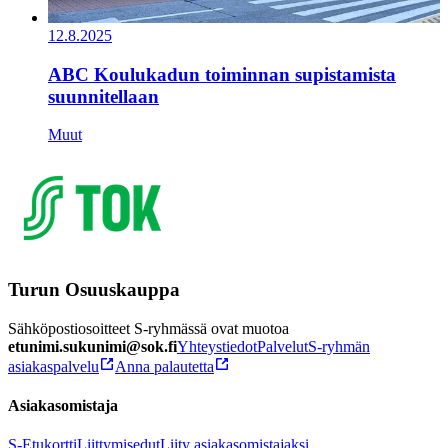
12.8.2025
ABC Koulukadun toiminnan supistamista
suunnitellaan
Muut
Turun Osuuskauppa
Sähköpostiosoitteet S-ryhmässä ovat muotoa
etunimi.sukunimi@sok.fi
Yhteystiedot
Palvelut
S-ryhmän
asiakaspalvelu
Anna palautetta
Asiakasomistaja
S-Etukortti
Liittymisedut
Liity asiakasomistajaksi