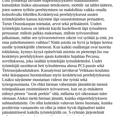
Uusi työntekijä tarvitsee etäperehdytykseen osallistumiseen
kutsulinkin lisäksi ainoastaan tietokoneen, mobiili- tai tablet-laitteen,
joten uuteen työhön perehtyminen on mahdollista vaikka omalla
kotisohvalla löhöillen.
Keskitetyssä perehdytyksessä uusien
työntekijöiden kanssa käymme läpi osuustoiminnan periaatteet,
Turun Osuuskaupan toimialat, arvot sekä pelisäännöt. Uuden
työntekijän kanssa on tärkeää käydä huolellisesti läpi työsuhteen
perusasiat: milloin palkka maksetaan, milloin työvuorolistat
julkaistaan, mihin sen työvuorotoiveen oikein voi syöttää ja entä, jos
oma puhelinnumero vaihtuu? Näitä asioita on hyvä ja helppo kertoa
uusille työntekijöille yhteisesti. Kun kaikki osallistujat ovat tuoreita
tokkilaisia, kynnys kysyä epäselvistä asioista on pienempi.
Iso osa
keskitetyn perehdytyksen ajasta kuitenkin hujahtaa Pecussa,
sovelluksessa, joka sisältää työntekijän työsuhdetiedot. Uudet
työntekijät suorittavat heti työsuhteensa alussa PCI-passin sekä
Tietosuojakoulutuksen. Kassatyössä tarvittavat Veikkaus-koulutus
sekä ikärajapassi huomioidaan myös keskitetyssä perehdytyksessä.
Lisäksi näytämme muutaman videon itse työstä sekä
työergonomiasta. On ehkä hieman vähemmän jännittävää mennä
toimipaikkaan ensimmäiseen työvuoroon, kun on jo etukäteen
nähnyt pienen ”sneak peekin” siitä, millaista työ oikeastaan tulee
olemaan.
Aluksi meitä hieman jännitti, kuinka etäperehdytykseen
suhtauduttaisiin. On ollut kuitenkin valtavan hieno huomata, kuinka
positiivista vastaanotto on ollut ja miten hyvät digitaaliset taidot
pääsääntöisesti kaikilla työntekijöillä on. S-ryhmän järjestelmät