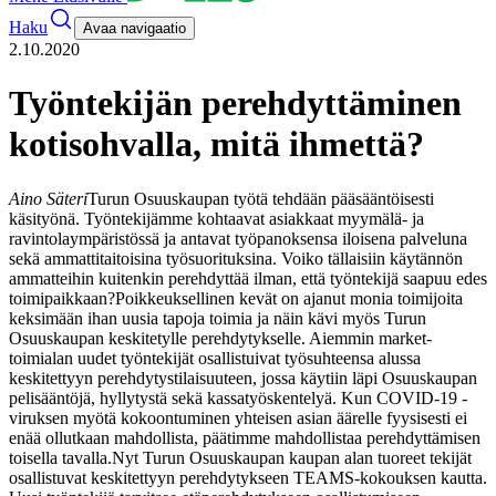
Haku
Avaa navigaatio
2.10.2020
Työntekijän perehdyttäminen
kotisohvalla, mitä ihmettä?
Aino Säteri
Turun Osuuskaupan työtä tehdään pääsääntöisesti
käsityönä. Työntekijämme kohtaavat asiakkaat myymälä- ja
ravintolaympäristössä ja antavat työpanoksensa iloisena palveluna
sekä ammattitaitoisina työsuorituksina. Voiko tällaisiin käytännön
ammatteihin kuitenkin perehdyttää ilman, että työntekijä saapuu edes
toimipaikkaan?
Poikkeuksellinen kevät on ajanut monia toimijoita
keksimään ihan uusia tapoja toimia ja näin kävi myös Turun
Osuuskaupan keskitetylle perehdytykselle. Aiemmin market-
toimialan uudet työntekijät osallistuivat työsuhteensa alussa
keskitettyyn perehdytystilaisuuteen, jossa käytiin läpi Osuuskaupan
pelisääntöjä, hyllytystä sekä kassatyöskentelyä. Kun COVID-19 -
viruksen myötä kokoontuminen yhteisen asian äärelle fyysisesti ei
enää ollutkaan mahdollista, päätimme mahdollistaa perehdyttämisen
toisella tavalla.
Nyt Turun Osuuskaupan kaupan alan tuoreet tekijät
osallistuvat keskitettyyn perehdytykseen TEAMS-kokouksen kautta.