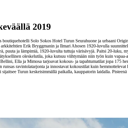
keväällä 2019
as boutiquehotelli Solo Sokos Hotel Turun Seurahuone ja urbaani Orig
n arkkitehtien Erik Bryggmanin ja Ilmari Ahosen 1920-luvulla suunnitte
eä, puuta ja lämpimiä, 1920-luvulta tuttuja värisävyjä. Paitsi 20-luku,
ätyksellinen oleskelutila, joka kutsuu viihtymään niin työn kuin vapaa-a
 Bellini, Ella ja Mimosa tarjoavat kokous- ja tapahtumatilat jopa 175 he
in runsas ravintolatarjonta ja innostavat kokoustilat kuin hemmotteleva
i sijaitsee Turun keskeisimmällä paikalla, kauppatorin laidalla. Pisteenä 