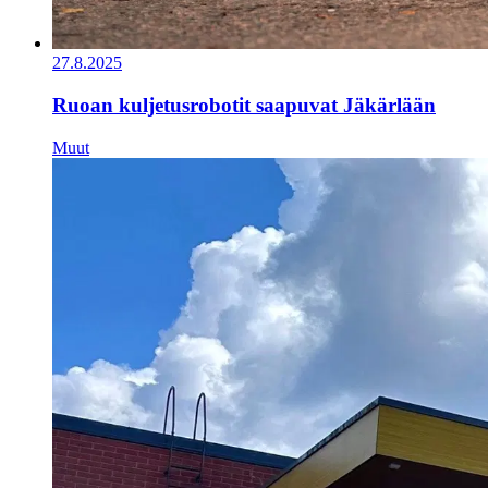
27.8.2025
Ruoan kuljetusrobotit saapuvat Jäkärlään
Muut