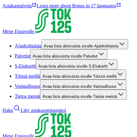
Asiakaspalvelu
Learn more about Bonus in 17 languages
Mene Etusivulle
Ajankohtaista
Avaa lista alisivuista sivulle Ajankohtaista
Palvelut
Avaa lista alisivuista sivulle Palvelut
S-Etukortti
Avaa lista alisivuista sivulle S-Etukortti
Töissä meillä
Avaa lista alisivuista sivulle Töissä meillä
Vastuullisuus
Avaa lista alisivuista sivulle Vastuullisuus
Tietoa meistä
Avaa lista alisivuista sivulle Tietoa meistä
Haku
Liity asiakasomistajaksi
Mene Etusivulle