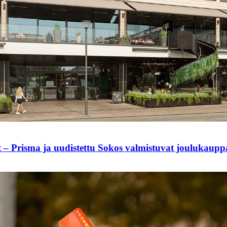
t – Prisma ja uudistettu Sokos valmistuvat joulukaup