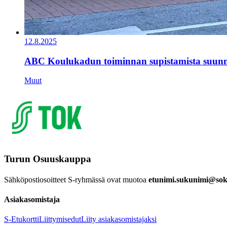
12.8.2025
ABC Koulukadun toiminnan supistamista suunn
Muut
Turun Osuuskauppa
Sähköpostiosoitteet S-ryhmässä ovat muotoa
etunimi.sukunimi@sok.
Asiakasomistaja
S-Etukortti
Liittymisedut
Liity asiakasomistajaksi