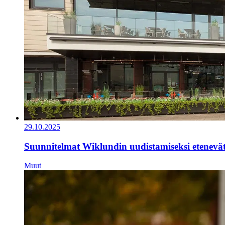
29.10.2025
Suunnitelmat Wiklundin uudistamiseksi etenevä
Muut