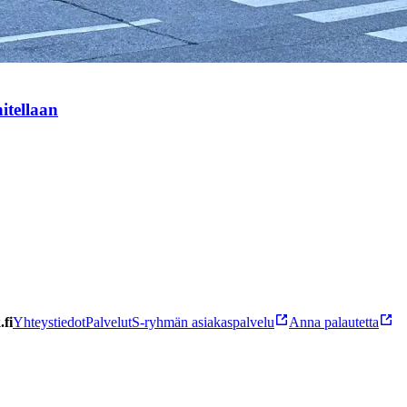
itellaan
fi
Yhteystiedot
Palvelut
S-ryhmän asiakaspalvelu
Anna palautetta