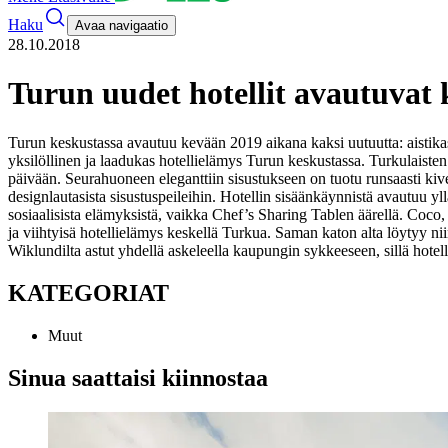
Haku
Avaa navigaatio
28.10.2018
Turun uudet hotellit avautuvat 
Turun keskustassa avautuu kevään 2019 aikana kaksi uutuutta: aistik
yksilöllinen ja laadukas hotellielämys Turun keskustassa. Turkulaiste
päivään.
Seurahuoneen eleganttiin sisustukseen on tuotu runsaasti kiv
designlautasista sisustuspeileihin.
Hotellin sisäänkäynnistä avautuu yll
sosiaalisista elämyksistä, vaikka Chef’s Sharing Tablen äärellä. Coco,
ja viihtyisä hotellielämys keskellä Turkua. Saman katon alta löytyy ni
Wiklundilta astut yhdellä askeleella kaupungin sykkeeseen, sillä hotell
KATEGORIAT
Muut
Sinua saattaisi kiinnostaa