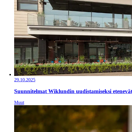
29.10.2025
Suunnitelmat Wiklundin uudistamiseksi etenevä
Muut