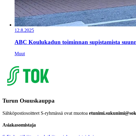
12.8.2025
ABC Koulukadun toiminnan supistamista suunn
Muut
Turun Osuuskauppa
Sähköpostiosoitteet S-ryhmässä ovat muotoa
etunimi.sukunimi@sok.
Asiakasomistaja