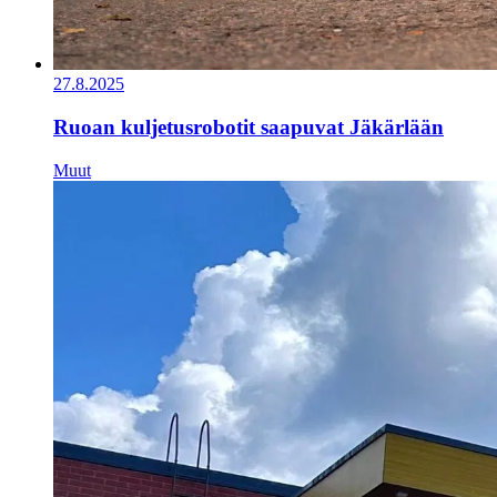
27.8.2025
Ruoan kuljetusrobotit saapuvat Jäkärlään
Muut