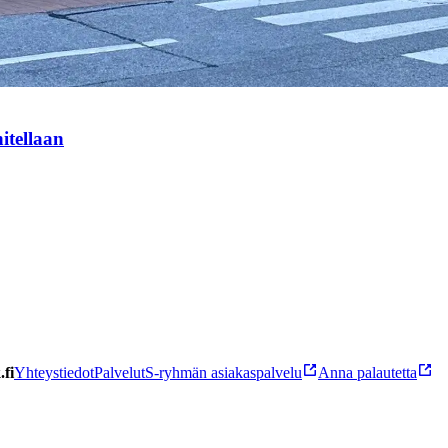
itellaan
fi
Yhteystiedot
Palvelut
S-ryhmän asiakaspalvelu
Anna palautetta