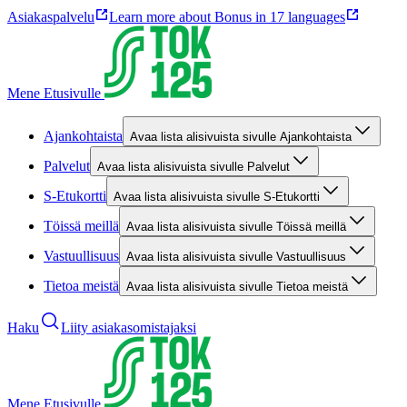
Asiakaspalvelu
Learn more about Bonus in 17 languages
Mene Etusivulle
Ajankohtaista
Avaa lista alisivuista sivulle Ajankohtaista
Palvelut
Avaa lista alisivuista sivulle Palvelut
S-Etukortti
Avaa lista alisivuista sivulle S-Etukortti
Töissä meillä
Avaa lista alisivuista sivulle Töissä meillä
Vastuullisuus
Avaa lista alisivuista sivulle Vastuullisuus
Tietoa meistä
Avaa lista alisivuista sivulle Tietoa meistä
Haku
Liity asiakasomistajaksi
Mene Etusivulle