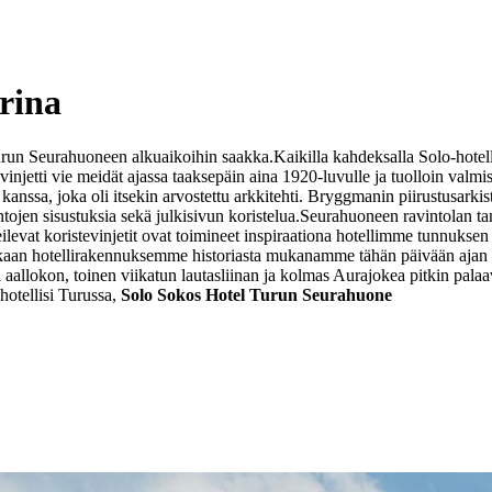
rina
 Turun Seurahuoneen alkuaikoihin saakka.
Kaikilla kahdeksalla Solo-hotel
vinjetti vie meidät ajassa taaksepäin aina 1920-luvulle ja tuolloin val
nssa, joka oli itsekin arvostettu arkkitehti. Bryggmanin piirustusarkist
jen sisustuksia sekä julkisivun koristelua.
Seurahuoneen ravintolan tans
ilevat koristevinjetit ovat toimineet inspiraationa hotellimme tunnuksen l
kkaan hotellirakennuksemme historiasta mukanamme tähän päivään ajan 
den ja aallokon, toinen viikatun lautasliinan ja kolmas Aurajokea pitkin
otellisi Turussa,
Solo Sokos Hotel Turun Seurahuone