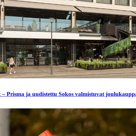
t – Prisma ja uudistettu Sokos valmistuvat joulukaup