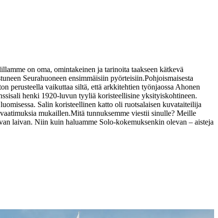
lillamme on oma, omintakeinen ja tarinoita taakseen kätkevä
mistuneen Seurahuoneen ensimmäisiin pyörteisiin.
Pohjoismaisesta
on perusteella vaikuttaa siltä, että arkkitehtien työnjaossa Ahonen
sisali henki 1920-luvun tyyliä koristeellisine yksityiskohtineen.
uomisessa. Salin koristeellinen katto oli ruotsalaisen kuvataiteilija
vaatimuksia mukaillen.
Mitä tunnuksemme viestii sinulle? Meille
 palaavan laivan. Niin kuin haluamme Solo-kokemuksenkin olevan – aisteja