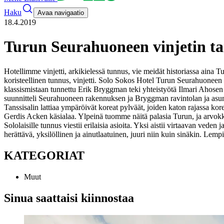
Haku
Avaa navigaatio
18.4.2019
Turun Seurahuoneen vinjetin ta
Hotellimme vinjetti, arkikielessä tunnus, vie meidät historiassa aina
koristeellinen tunnus, vinjetti. Solo Sokos Hotel Turun Seurahuoneen 
klassismistaan tunnettu Erik Bryggman teki yhteistyötä Ilmari Ahosen ka
suunnitteli Seurahuoneen rakennuksen ja Bryggman ravintolan ja asunto
Tanssisalin lattiaa ympäröivät koreat pylväät, joiden katon rajassa kore
Gerdis Acken käsialaa. Ylpeinä tuomme näitä palasia Turun, ja arvo
Sololaisille tunnus viestii erilaisia asioita. Yksi aistii virtaavan ve
herättävä, yksilöllinen ja ainutlaatuinen, juuri niin kuin sinäkin.
Lempih
KATEGORIAT
Muut
Sinua saattaisi kiinnostaa