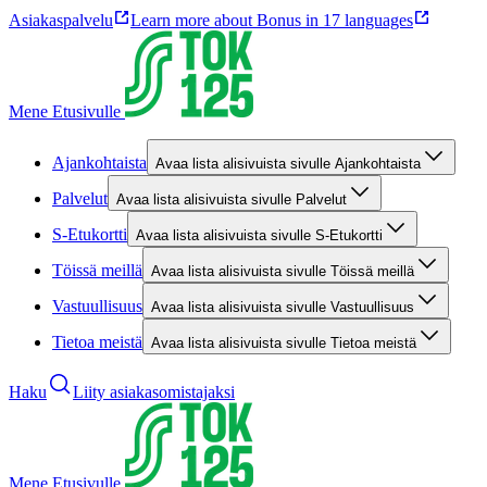
Asiakaspalvelu
Learn more about Bonus in 17 languages
Mene Etusivulle
Ajankohtaista
Avaa lista alisivuista sivulle Ajankohtaista
Palvelut
Avaa lista alisivuista sivulle Palvelut
S-Etukortti
Avaa lista alisivuista sivulle S-Etukortti
Töissä meillä
Avaa lista alisivuista sivulle Töissä meillä
Vastuullisuus
Avaa lista alisivuista sivulle Vastuullisuus
Tietoa meistä
Avaa lista alisivuista sivulle Tietoa meistä
Haku
Liity asiakasomistajaksi
Mene Etusivulle