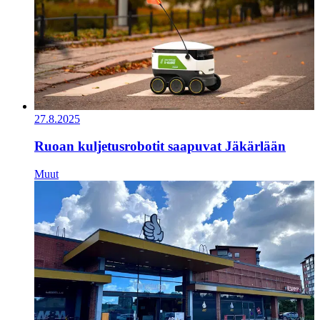
27.8.2025
Ruoan kuljetusrobotit saapuvat Jäkärlään
Muut