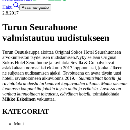
Haku
Avaa navigaatio
2.8.2017
Turun Seurahuone
valmistautuu uudistukseen
Turun Osuuskauppa aloittaa Original Sokos Hotel Seurahuoneen
arvokiinteistön täydellisen uudistamisen.
Nykyisellään Original
Sokos Hotel Seurahuone ja ravintola Sevilla & Co palvelevat
asiakkaitaan normaalisti elokuun 2017 loppuun asti, jonka jälkeen
ne suljetaan uudistamisen ajaksi. Tavoitteena on avata täysin uusi
hotelli ravintoloineen alkuvuonna 2019.
– Suunnitelmat hotelli- ja
ravintolabrändeistä tarkentuvat loppuvuoden aikana. Mutta olemme
tuomassa kaupunkiin jotakin täysin uutta ja erilaista. Luvassa on
vanhaa kunnioittaen toteutettu, eläväinen hotelli,
toimialajohtaja
Mikko Eskelinen
vakuuttaa.
KATEGORIAT
Muut