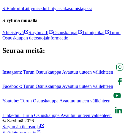
S-Etukortti
Liittymisedut
Liity asiakasomistajaksi
S-ryhmä muualla
Yhteishyvä
S-ryhmä.fi
Osuuskaupat
Toimipaikat
Turun
Osuuskaupan tietosuojainformaatio
Seuraa meitä:
Instagram: Turun Osuuskauppa Avautuu uuteen välilehteen
Facebook: Turun Osuuskauppa Avautuu uuteen välilehteen
Youtube: Turun Osuuskauppa Avautuu uuteen välilehteen
Linkedin: Turun Osuuskauppa Avautuu uuteen välilehteen
© S-ryhmä 2026
S-ryhmän tietosuoja
Evästeinformaatio