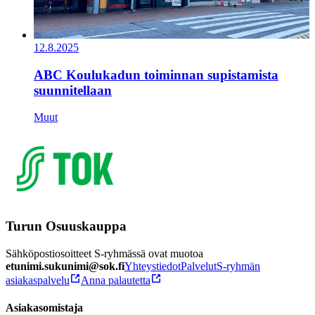
12.8.2025
ABC Koulukadun toiminnan supistamista
suunnitellaan
Muut
Turun Osuuskauppa
Sähköpostiosoitteet S-ryhmässä ovat muotoa
etunimi.sukunimi@sok.fi
Yhteystiedot
Palvelut
S-ryhmän
asiakaspalvelu
Anna palautetta
Asiakasomistaja