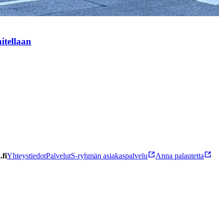
itellaan
fi
Yhteystiedot
Palvelut
S-ryhmän asiakaspalvelu
Anna palautetta