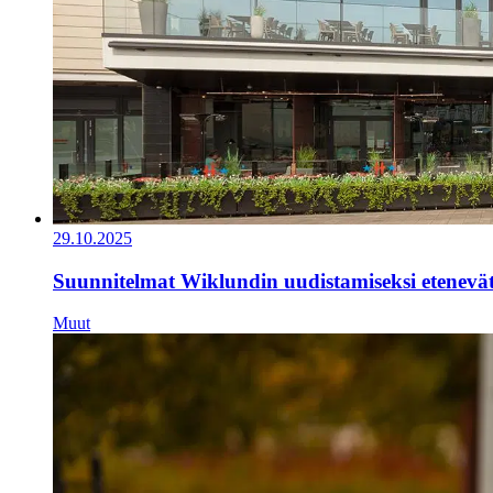
29.10.2025
Suunnitelmat Wiklundin uudistamiseksi etenevä
Muut