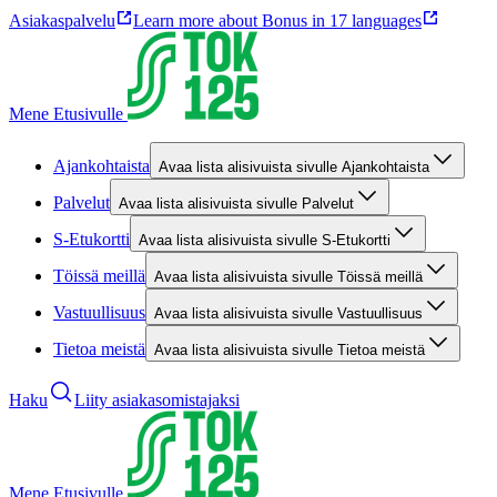
Asiakaspalvelu
Learn more about Bonus in 17 languages
Mene Etusivulle
Ajankohtaista
Avaa lista alisivuista sivulle Ajankohtaista
Palvelut
Avaa lista alisivuista sivulle Palvelut
S-Etukortti
Avaa lista alisivuista sivulle S-Etukortti
Töissä meillä
Avaa lista alisivuista sivulle Töissä meillä
Vastuullisuus
Avaa lista alisivuista sivulle Vastuullisuus
Tietoa meistä
Avaa lista alisivuista sivulle Tietoa meistä
Haku
Liity asiakasomistajaksi
Mene Etusivulle