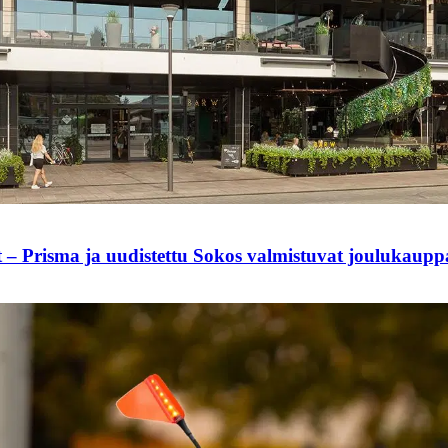
t – Prisma ja uudistettu Sokos valmistuvat joulukaup