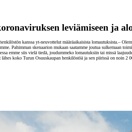
onaviruksen leviämiseen ja aloi
enkilöstön kanssa yt-neuvottelut määräaikaisista lomautuksista.
– Olemm
mintaamme. Pahimman skenaarion mukaan saatamme joutua sulkemaan toimi
essa emme siis vielä tiedä, joudummeko lomautuksiin tai missä laajuudes
 lähes koko Turun Osuuskaupan henkilöstöä ja sen piirissä on noin 2 0