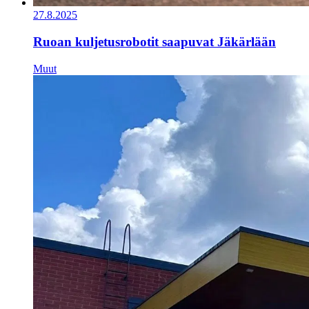
27.8.2025
Ruoan kuljetusrobotit saapuvat Jäkärlään
Muut