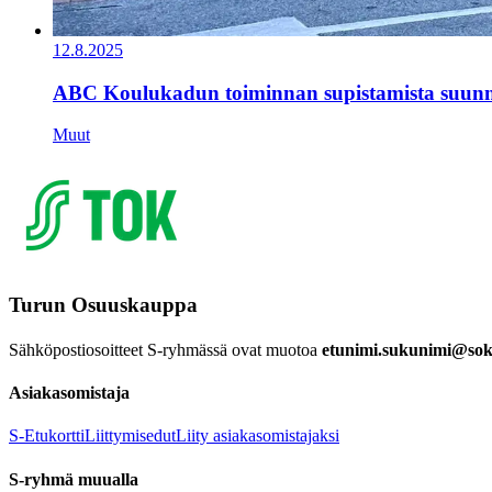
12.8.2025
ABC Koulukadun toiminnan supistamista suunn
Muut
Turun Osuuskauppa
Sähköpostiosoitteet S-ryhmässä ovat muotoa
etunimi.sukunimi@sok.
Asiakasomistaja
S-Etukortti
Liittymisedut
Liity asiakasomistajaksi
S-ryhmä muualla