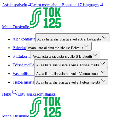
Asiakaspalvelu
Learn more about Bonus in 17 languages
Mene Etusivulle
Ajankohtaista
Avaa lista alisivuista sivulle Ajankohtaista
Palvelut
Avaa lista alisivuista sivulle Palvelut
S-Etukortti
Avaa lista alisivuista sivulle S-Etukortti
Töissä meillä
Avaa lista alisivuista sivulle Töissä meillä
Vastuullisuus
Avaa lista alisivuista sivulle Vastuullisuus
Tietoa meistä
Avaa lista alisivuista sivulle Tietoa meistä
Haku
Liity asiakasomistajaksi
Mene Etusivulle