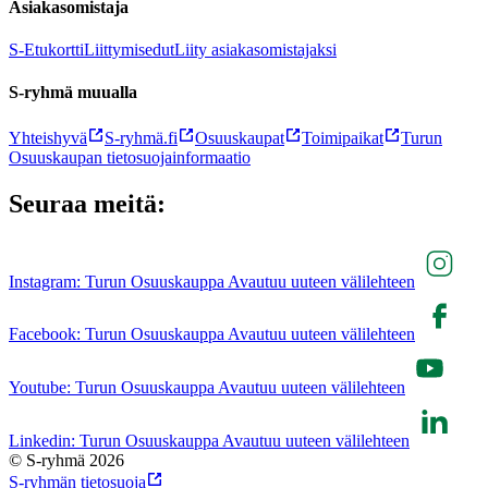
Asiakasomistaja
S-Etukortti
Liittymisedut
Liity asiakasomistajaksi
S-ryhmä muualla
Yhteishyvä
S-ryhmä.fi
Osuuskaupat
Toimipaikat
Turun
Osuuskaupan tietosuojainformaatio
Seuraa meitä:
Instagram: Turun Osuuskauppa Avautuu uuteen välilehteen
Facebook: Turun Osuuskauppa Avautuu uuteen välilehteen
Youtube: Turun Osuuskauppa Avautuu uuteen välilehteen
Linkedin: Turun Osuuskauppa Avautuu uuteen välilehteen
© S-ryhmä 2026
S-ryhmän tietosuoja