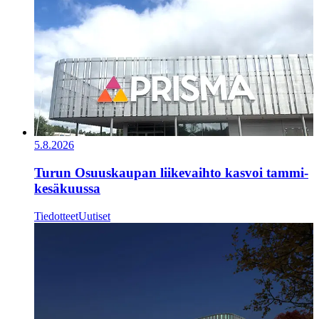
5.8.2026
Turun Osuuskaupan liikevaihto kasvoi tammi-
kesäkuussa
Tiedotteet
Uutiset