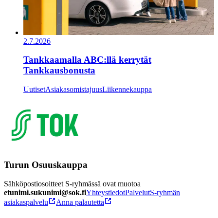
2.7.2026
Tankkaamalla ABC:llä kerrytät
Tankkausbonusta
Uutiset
Asiakasomistajuus
Liikennekauppa
Turun Osuuskauppa
Sähköpostiosoitteet S-ryhmässä ovat muotoa
etunimi.sukunimi@sok.fi
Yhteystiedot
Palvelut
S-ryhmän
asiakaspalvelu
Anna palautetta