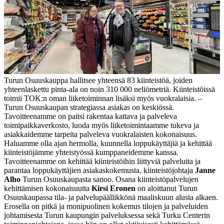
Turun Osuuskauppa hallitsee yhteensä 83 kiinteistöä, joiden
yhteenlaskettu pinta-ala on noin 310 000 neliömetriä. Kiinteistöissä
toimii TOK:n oman liiketoiminnan lisäksi myös vuokralaisia.
–
Turun Osuuskaupan strategiassa asiakas on keskiössä.
Tavoitteenamme on paitsi rakentaa kattava ja palveleva
toimipaikkaverkosto, luoda myös liiketoimintaamme tukeva ja
asiakkaidemme tarpeita palveleva vuokralaisten kokonaisuus.
Haluamme olla ajan hermolla, kuunnella loppukäyttäjiä ja kehittää
kiinteistöjämme yhteistyössä kumppaneidemme kanssa.
Tavoitteenamme on kehittää kiinteistöihin liittyviä palveluita ja
parantaa loppukäyttäjien asiakaskokemusta, kiinteistöjohtaja
Janne
Alho
Turun Osuuskaupasta sanoo.
Osana kiinteistöpalvelujen
kehittämisen kokonaisuutta
Kirsi Eronen
on aloittanut Turun
Osuuskaupassa tila- ja palvelupäällikkönä maaliskuun alusta alkaen.
Erosella on pitkä ja monipuolinen kokemus tilojen ja palveluiden
johtamisesta Turun kaupungin palveluksessa sekä Turku Centerin