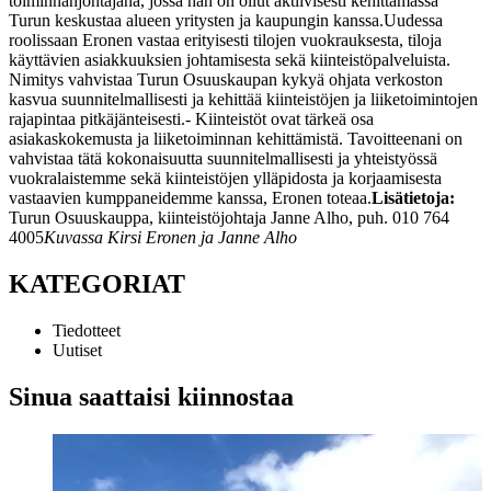
toiminnanjohtajana, jossa hän on ollut aktiivisesti kehittämässä
Turun keskustaa alueen yritysten ja kaupungin kanssa.
Uudessa
roolissaan Eronen vastaa erityisesti tilojen vuokrauksesta, tiloja
käyttävien asiakkuuksien johtamisesta sekä kiinteistöpalveluista.
Nimitys vahvistaa Turun Osuuskaupan kykyä ohjata verkoston
kasvua suunnitelmallisesti ja kehittää kiinteistöjen ja liiketoimintojen
rajapintaa pitkäjänteisesti.
- Kiinteistöt ovat tärkeä osa
asiakaskokemusta ja liiketoiminnan kehittämistä. Tavoitteenani on
vahvistaa tätä kokonaisuutta suunnitelmallisesti ja yhteistyössä
vuokralaistemme sekä kiinteistöjen ylläpidosta ja korjaamisesta
vastaavien kumppaneidemme kanssa, Eronen toteaa.
Lisätietoja:
Turun Osuuskauppa, kiinteistöjohtaja Janne Alho, puh. 010 764
4005
Kuvassa Kirsi Eronen ja Janne Alho
KATEGORIAT
Tiedotteet
Uutiset
Sinua saattaisi kiinnostaa