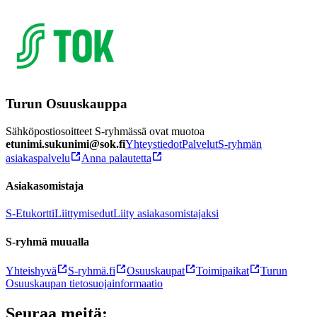
Turun Osuuskauppa
Sähköpostiosoitteet S-ryhmässä ovat muotoa
etunimi.sukunimi@sok.fi
Yhteystiedot
Palvelut
S-ryhmän
asiakaspalvelu
Anna palautetta
Asiakasomistaja
S-Etukortti
Liittymisedut
Liity asiakasomistajaksi
S-ryhmä muualla
Yhteishyvä
S-ryhmä.fi
Osuuskaupat
Toimipaikat
Turun
Osuuskaupan tietosuojainformaatio
Seuraa meitä: