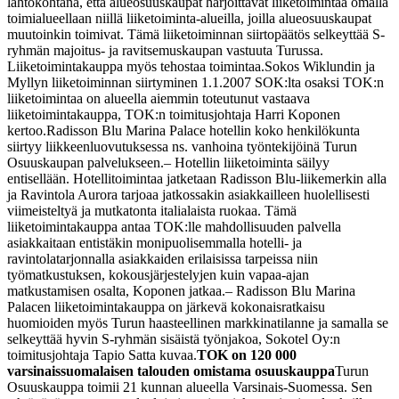
lähtökohtana, että alueosuuskaupat harjoittavat liiketoimintaa omalla
toimialueellaan niillä liiketoiminta-alueilla, joilla alueosuuskaupat
muutoinkin toimivat. Tämä liiketoiminnan siirtopäätös selkeyttää S-
ryhmän majoitus- ja ravitsemuskaupan vastuuta Turussa.
Liiketoimintakauppa myös tehostaa toimintaa.
Sokos Wiklundin ja
Myllyn liiketoiminnan siirtyminen 1.1.2007 SOK:lta osaksi TOK:n
liiketoimintaa on alueella aiemmin toteutunut vastaava
liiketoimintakauppa, TOK:n toimitusjohtaja Harri Koponen
kertoo.
Radisson Blu Marina Palace hotellin koko henkilökunta
siirtyy liikkeenluovutuksessa ns. vanhoina työntekijöinä Turun
Osuuskaupan palvelukseen.
– Hotellin liiketoiminta säilyy
entisellään. Hotellitoimintaa jatketaan Radisson Blu-liikemerkin alla
ja Ravintola Aurora tarjoaa jatkossakin asiakkailleen huolellisesti
viimeisteltyä ja mutkatonta italialaista ruokaa. Tämä
liiketoimintakauppa antaa TOK:lle mahdollisuuden palvella
asiakkaitaan entistäkin monipuolisemmalla hotelli- ja
ravintolatarjonnalla asiakkaiden erilaisissa tarpeissa niin
työmatkustuksen, kokousjärjestelyjen kuin vapaa-ajan
matkustamisen osalta, Koponen jatkaa.
– Radisson Blu Marina
Palacen liiketoimintakauppa on järkevä kokonaisratkaisu
huomioiden myös Turun haasteellinen markkinatilanne ja samalla se
selkeyttää hyvin S-ryhmän sisäistä työnjakoa, Sokotel Oy:n
toimitusjohtaja Tapio Satta kuvaa.
TOK on 120 000
varsinaissuomalaisen talouden omistama osuuskauppa
Turun
Osuuskauppa toimii 21 kunnan alueella Varsinais-Suomessa. Sen