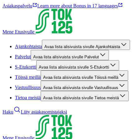
Asiakaspalvelu
Learn more about Bonus in 17 languages
Mene Etusivulle
Ajankohtaista
Avaa lista alisivuista sivulle Ajankohtaista
Palvelut
Avaa lista alisivuista sivulle Palvelut
S-Etukortti
Avaa lista alisivuista sivulle S-Etukortti
Töissä meillä
Avaa lista alisivuista sivulle Töissä meillä
Vastuullisuus
Avaa lista alisivuista sivulle Vastuullisuus
Tietoa meistä
Avaa lista alisivuista sivulle Tietoa meistä
Haku
Liity asiakasomistajaksi
Mene Etusivulle