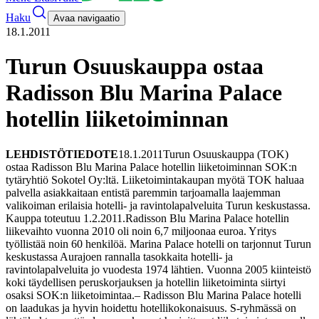
Haku
Avaa navigaatio
18.1.2011
Turun Osuuskauppa ostaa
Radisson Blu Marina Palace
hotellin liiketoiminnan
LEHDISTÖTIEDOTE
18.1.2011
Turun Osuuskauppa (TOK)
ostaa Radisson Blu Marina Palace hotellin liiketoiminnan SOK:n
tytäryhtiö Sokotel Oy:ltä. Liiketoimintakaupan myötä TOK haluaa
palvella asiakkaitaan entistä paremmin tarjoamalla laajemman
valikoiman erilaisia hotelli- ja ravintolapalveluita Turun keskustassa.
Kauppa toteutuu 1.2.2011.
Radisson Blu Marina Palace hotellin
liikevaihto vuonna 2010 oli noin 6,7 miljoonaa euroa. Yritys
työllistää noin 60 henkilöä. Marina Palace hotelli on tarjonnut Turun
keskustassa Aurajoen rannalla tasokkaita hotelli- ja
ravintolapalveluita jo vuodesta 1974 lähtien. Vuonna 2005 kiinteistö
koki täydellisen peruskorjauksen ja hotellin liiketoiminta siirtyi
osaksi SOK:n liiketoimintaa.
– Radisson Blu Marina Palace hotelli
on laadukas ja hyvin hoidettu hotellikokonaisuus. S-ryhmässä on