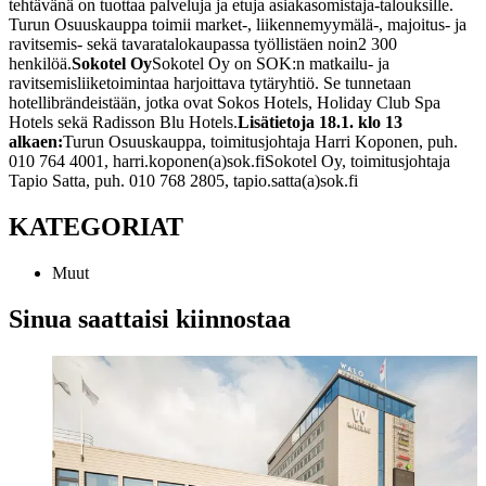
tehtävänä on tuottaa palveluja ja etuja asiakasomistaja-talouksille.
Turun Osuuskauppa toimii market-, liikennemyymälä-, majoitus- ja
ravitsemis- sekä tavaratalokaupassa työllistäen noin
2 300
henkilöä.
Sokotel Oy
Sokotel Oy on SOK:n matkailu- ja
ravitsemisliiketoimintaa harjoittava tytäryhtiö. Se tunnetaan
hotellibrändeistään, jotka ovat Sokos Hotels, Holiday Club Spa
Hotels sekä Radisson Blu Hotels.
Lisätietoja 18.1. klo 13
alkaen:
Turun Osuuskauppa, toimitusjohtaja Harri Koponen, puh.
010 764 4001, harri.koponen(a)sok.fi
Sokotel Oy, toimitusjohtaja
Tapio Satta, puh. 010 768 2805, tapio.satta(a)sok.fi
KATEGORIAT
Muut
Sinua saattaisi kiinnostaa