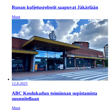
Ruoan kuljetusrobotit saapuvat Jäkärlään
Muut
12.8.2025
ABC Koulukadun toiminnan supistamista
suunnitellaan
Muut