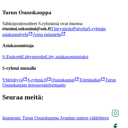
Turun Osuuskauppa
Sähköpostiosoitteet S-ryhmässä ovat muotoa
etunimi.sukunimi@sok.fi
Yhteystiedot
Palvelut
S-ryhmän
asiakaspalvelu
Anna palautetta
Asiakasomistaja
S-Etukortti
Liittymisedut
Liity asiakasomistajaksi
S-ryhmä muualla
Yhteishyvä
S-ryhmä.fi
Osuuskaupat
Toimipaikat
Turun
Osuuskaupan tietosuojainformaatio
Seuraa meitä:
Instagram: Turun Osuuskauppa Avautuu uuteen välilehteen