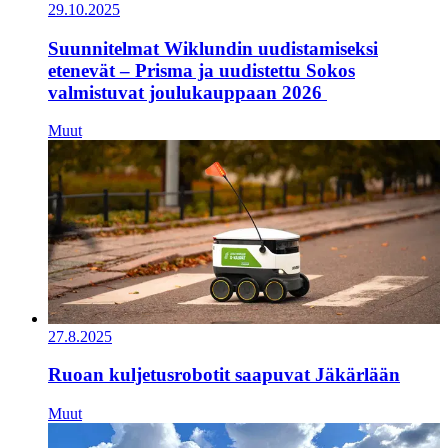
29.10.2025
Suunnitelmat Wiklundin uudistamiseksi
etenevät – Prisma ja uudistettu Sokos
valmistuvat joulukauppaan 2026
Muut
27.8.2025
Ruoan kuljetusrobotit saapuvat Jäkärlään
Muut