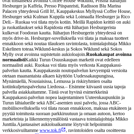
ovat toistaiseksi avoinna Coffee House Wiklund, Prisma Itäharjun
Hesburger ja Kaffela, Presso Piispanristi, Radisson Blu Marina
Palacen yhteydessä Grill It!, Kauppakeskus Myllyssä Coffee House,
Hesburger sekä Kulman Kuppila sekä Loimaalla Hesburger ja Rico
Deli.
– Ruokaa voi tilata myös kotiin. Meillä Rapidon keittiö on auki
ja ruokatilaukset sekä Rapidosta että Itäharjun Hesburgerista
kulkevat Foodoran kautta. Itäharjun Hesburgerin yhteydessä on
myös drive-in. Hesburger-sovelluksella voi tilata ja maksaa tuotteet
ennakkoon sekä noutaa tilauksen ravintolasta, toimialajohtaja Mikko
Eskelinen toteaa.
Wiklund-keskus ja Sokos Wiklund sekä Sokos
Mylly ovat avoinna supistetuin aukioloajoin.
Ruokakaupat avoinna
normaalisti
Kaikki Turun Osuuskaupan marketit ovat edelleen
normaalisti auki. Ruokaa voi tilata myös verkosta Kauppakassi-
palvelun kautta. Kauppakassin noutopalvelun kevyempiä versioita
otetaan maanantaista alkaen käyttöön Uudessakaupungissa,
Mynämäellä, Nousiaisissa, Lemussa ja riskiryhmien osalta
kotiinkuljetuspalveluna Liedossa.
– Etsimme kiivaasti uusia tapoja
palvella asiakkaitamme. Tästä ovat hyvinä esimerkkeinä
Kauppakassi-palvelun nopea laajentaminen Uuteenkaupunkiin ja
Turun lähialueille sekä ABC-asemien uusi palvelu, jossa ABC-
mobiilisovelluksella voi tilata ruoan ennakkoon, maksaa etukäteen ja
pyytää toimitusta suoraan parkkiruutuun ja omaan autoon, kertoo
marketeista ja liikennemyymälöistä vastaava toimialajohtaja Mikko
Junttila.
Ajantasaiset aukioloaikamme löytyvät helpoimmin
verkkosivuiltamme
www.tok.fi
, ravintoloiden osalta osoitteesta