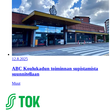
12.8.2025
ABC Koulukadun toiminnan supistamista
suunnitellaan
Muut