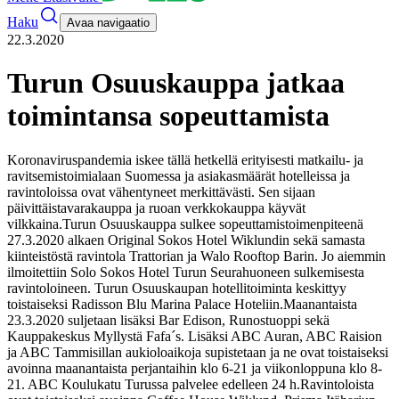
Haku
Avaa navigaatio
22.3.2020
Turun Osuuskauppa jatkaa
toimintansa sopeuttamista
Koronaviruspandemia iskee tällä hetkellä erityisesti matkailu- ja
ravitsemistoimialaan Suomessa ja asiakasmäärät hotelleissa ja
ravintoloissa ovat vähentyneet merkittävästi. Sen sijaan
päivittäistavarakauppa ja ruoan verkkokauppa käyvät
vilkkaina.
Turun Osuuskauppa sulkee sopeuttamistoimenpiteenä
27.3.2020 alkaen Original Sokos Hotel Wiklundin sekä samasta
kiinteistöstä ravintola Trattorian ja Walo Rooftop Barin. Jo aiemmin
ilmoitettiin Solo Sokos Hotel Turun Seurahuoneen sulkemisesta
ravintoloineen. Turun Osuuskaupan hotellitoiminta keskittyy
toistaiseksi Radisson Blu Marina Palace Hoteliin.
Maanantaista
23.3.2020 suljetaan lisäksi Bar Edison, Runostuoppi sekä
Kauppakeskus Myllystä Fafa´s. Lisäksi ABC Auran, ABC Raision
ja ABC Tammisillan aukioloaikoja supistetaan ja ne ovat toistaiseksi
avoinna maanantaista perjantaihin klo 6-21 ja viikonloppuna klo 8-
21. ABC Koulukatu Turussa palvelee edelleen 24 h.
Ravintoloista