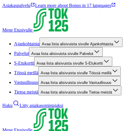
Asiakaspalvelu
Learn more about Bonus in 17 languages
Mene Etusivulle
Ajankohtaista
Avaa lista alisivuista sivulle Ajankohtaista
Palvelut
Avaa lista alisivuista sivulle Palvelut
S-Etukortti
Avaa lista alisivuista sivulle S-Etukortti
Töissä meillä
Avaa lista alisivuista sivulle Töissä meillä
Vastuullisuus
Avaa lista alisivuista sivulle Vastuullisuus
Tietoa meistä
Avaa lista alisivuista sivulle Tietoa meistä
Haku
Liity asiakasomistajaksi
Mene Etusivulle