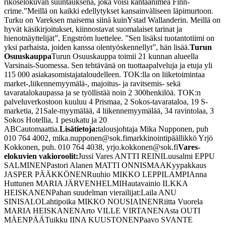
rikoselokuvan suuntauksena, joka voisi kantaa
nimeä Finn-
crime.
”Meillä on kaikki edellytykset kansainväliseen läpimurtoon.
Turku on Vareksen maisema siinä kuin
Ystad Wallanderin. Meillä on
hyvät käsikirjoitukset, kiinnostavat suomalaiset tarinat ja
hienot
näyttelijät”, Engström luettelee. ”Sen lisäksi tuotantotiimi on
yksi parhaista, joiden kanssa olen
työskennellyt”, hän lisää.
Turun
Osuuskauppa
Turun Osuuskauppa toimii 21 kunnan alueella
Varsinais-Suomessa. Sen tehtävänä on tuottaa
palveluja ja etuja yli
115 000 asiakasomistajataloudelleen. TOK:lla on liiketoimintaa
market-,
liikennemyymälä-, majoitus- ja ravitsemis- sekä
tavaratalokaupassa ja se työllistää noin 2 300
henkilöä. TOK:n
palveluverkostoon kuuluu 4 Prismaa, 2 Sokos-tavarataloa, 19 S-
marketia, 21
Sale-myymälää, 4 liikennemyymälää, 34 ravintolaa, 3
Sokos Hotellia, 1 pesukatu ja 20
ABCautomaattia.
Lisätietoja:
talousjohtaja Mika Nupponen, puh
010 764 4002, mika.nupponen@sok.fi
markkinointipäällikkö Yrjö
Kokkonen, puh. 010 764 4038, yrjo.kokkonen@sok.fi
Vares-
elokuvien vakioroolit:
Jussi Vares ANTTI REINI
Luusalmi EPPU
SALMINEN
Pastori Alanen MATTI ONNISMAA
Kyypakkaus
JASPER PÄÄKKÖNEN
Ruuhio MIKKO LEPPILAMPI
Anna
Huttunen MARIA JÄRVENHELMI
Hautavainio ILKKA
HEISKANEN
Pahan suudelman vierailijat:
Laila ANU
SINISALO
Lahtipoika MIKKO NOUSIAINEN
Riitta Vuorela
MARIA HEISKANEN
Arto VILLE VIRTANEN
Asta OUTI
MÄENPÄÄ
Tuikku IINA KUUSTONEN
Paavo SVANTE