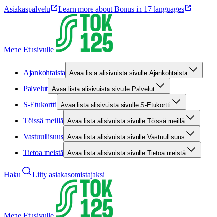
Asiakaspalvelu
Learn more about Bonus in 17 languages
Mene Etusivulle
Ajankohtaista
Avaa lista alisivuista sivulle Ajankohtaista
Palvelut
Avaa lista alisivuista sivulle Palvelut
S-Etukortti
Avaa lista alisivuista sivulle S-Etukortti
Töissä meillä
Avaa lista alisivuista sivulle Töissä meillä
Vastuullisuus
Avaa lista alisivuista sivulle Vastuullisuus
Tietoa meistä
Avaa lista alisivuista sivulle Tietoa meistä
Haku
Liity asiakasomistajaksi
Mene Etusivulle