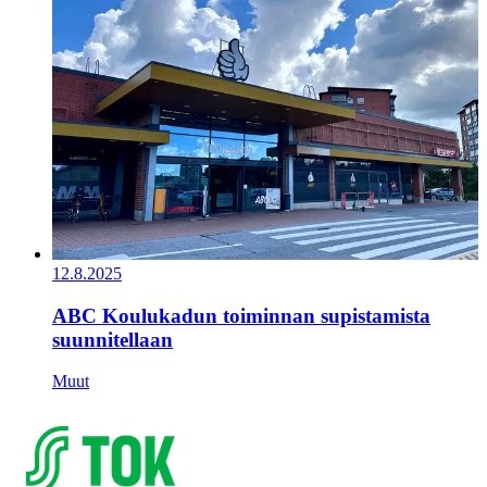
12.8.2025
ABC Koulukadun toiminnan supistamista
suunnitellaan
Muut