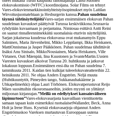
olleet mukana Turun kaupunki rahoittajana
ja Länsi-Suomen
elokuvakomissio (WFFC) koordinoijana. Solar Films on tehnyt
Vares-elokuvien
markkinointiyhteistyösopimukset myös Laitilan
Wirvoitusjuomatehtaan ja Hesburgerin kanssa.
Pahan suudelma
täynnä tähtinäyttelijöitä
Vares-sarjan ensimmäisen elokuvan Pahan
suudelman kuvaukset päättyivät Turussa keskiviikkona.
Seuraavia
ryhdytään kuvaamaan jo perjantaina. Nimiosaa esittävä Antti Reini
on saanut rinnalleen
nimekkäitä suomalaisia eturivin näyttelijöitä.
Sarjan jokaisessa kuudessa elokuvassa ovat mukana
myös Eppu
Salminen, Maria Järvenhelmi, Mikko Leppilampi, Ilkka Heiskanen,
Matti
Onnismaa ja Jasper Pääkkönen. Pahan suudelmaa tähdittävät
lisäksi Anu Sinisalo, Mikko
Nousiainen, Maria Heiskanen, Ville
Virtanen, Outi Mäenpää, Iina Kuustonen ja Svante
Martin.
Uusien
Varesten kuvaukset alkoivat Turussa 20. huhtikuuta ja jatkuvat
lokakuun loppuun.
Ensimmäinen ensi-ilta on Pahan suudelma 7.
tammikuuta 2011. Kaidan tien kulkijat tulee
elokuvateattereihin 22.
heinäkuuta 2011. Ne ohjaa Anders Engström. Neljä muuta
(Huhtikuun
tytöt, Pimeyden tango, Sukkanauhakäärme ja
Uhkapelimerkki) ohjaa Lauri Törhönen. Elokuvat
perustuvat Reijo
Mäen suosittuihin rikosromaaneihin, joiden myynti on ylittänyt
miljoonan kirjan
rajan.
”Meillä on edellytykset kansainväliseen
läpimurtoon”
Vares-elokuvasarjasta kaavaillaan vientituotetta
samaan tapaan kuin esimerkiksi ruotsalaiset
Wallander, Beck, Anna
Holt ja Irene Huss. Kyseisiä elokuvasarjoja ohjannut Anders
Engström
uskoo Vareksen murtautuvan Eurooppaan uutena