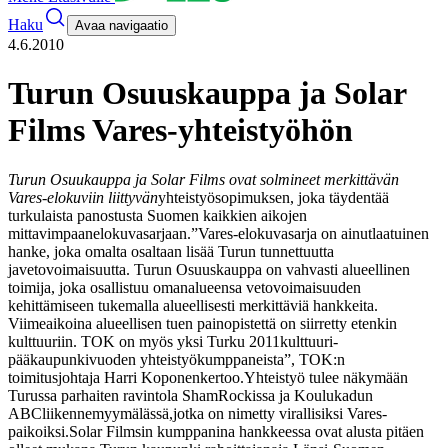
Haku
Avaa navigaatio
4.6.2010
Turun Osuuskauppa ja Solar
Films Vares-yhteistyöhön
Turun Osuukauppa ja Solar Films ovat solmineet merkittävän
Vares-elokuviin liittyvän
yhteistyösopimuksen, joka täydentää
turkulaista panostusta Suomen kaikkien aikojen
mittavimpaan
elokuvasarjaan.
”Vares-elokuvasarja on ainutlaatuinen
hanke, joka omalta osaltaan lisää Turun tunnettuutta
ja
vetovoimaisuutta. Turun Osuuskauppa on vahvasti alueellinen
toimija, joka osallistuu oman
alueensa vetovoimaisuuden
kehittämiseen tukemalla alueellisesti merkittäviä hankkeita.
Viime
aikoina alueellisen tuen painopistettä on siirretty etenkin
kulttuuriin. TOK on myös yksi Turku 2011
kulttuuri-
pääkaupunkivuoden yhteistyökumppaneista”, TOK:n
toimitusjohtaja Harri Koponen
kertoo.
Yhteistyö tulee näkymään
Turussa parhaiten ravintola ShamRockissa ja Koulukadun
ABCliikennemyymälässä,
jotka on nimetty virallisiksi Vares-
paikoiksi.
Solar Filmsin kumppanina hankkeessa ovat alusta pitäen