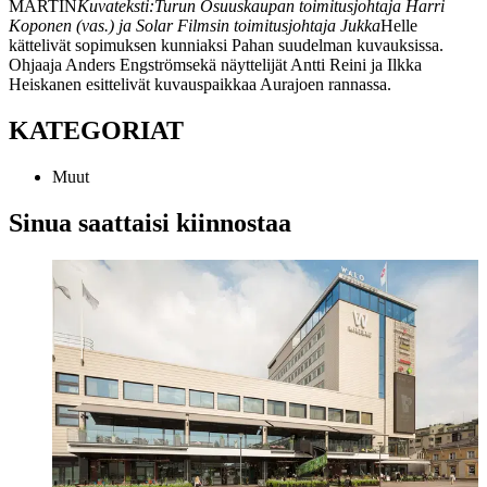
MARTIN
Kuvateksti:
Turun Osuuskaupan toimitusjohtaja Harri
Koponen (vas.) ja Solar Filmsin toimitusjohtaja Jukka
Helle
kättelivät sopimuksen kunniaksi Pahan suudelman kuvauksissa.
Ohjaaja Anders Engström
sekä näyttelijät Antti Reini ja Ilkka
Heiskanen esittelivät kuvauspaikkaa Aurajoen rannassa.
KATEGORIAT
Muut
Sinua saattaisi kiinnostaa