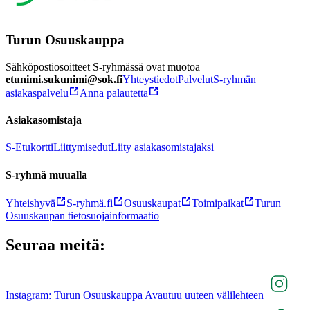
Turun Osuuskauppa
Sähköpostiosoitteet S-ryhmässä ovat muotoa
etunimi.sukunimi@sok.fi
Yhteystiedot
Palvelut
S-ryhmän
asiakaspalvelu
Anna palautetta
Asiakasomistaja
S-Etukortti
Liittymisedut
Liity asiakasomistajaksi
S-ryhmä muualla
Yhteishyvä
S-ryhmä.fi
Osuuskaupat
Toimipaikat
Turun
Osuuskaupan tietosuojainformaatio
Seuraa meitä:
Instagram: Turun Osuuskauppa Avautuu uuteen välilehteen