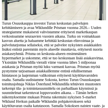
Turun Osuuskauppa investoi Turun keskustan palvelujen
kehittämiseen ja avaa Wiklundille Prisman vuonna 2026.​
– Uuden
strategiamme mukaisesti vahvistamme erityisesti marketkaupan
verkostoamme seuraavien vuosien aikana. Turku on voimakkaan
kasvun aluetta ja haluamme kehittää keskustan elinvoimaa ja
palvelutarjontaa sellaiseksi, että se palvelee nykyisten asiakkaiden
lisäksi entistä paremmin myös alueelle muuttavia, erityisesti nuoria
asiakasryhmiä. Prisma on keskusta-alueen ensimmäinen
hypermarket ja uskomme, että se tuo keskustaan lisää asiakasvirtaa.
Yksistään Wiklundilla vieraili viime vuonna lähes 5 miljoonaa
asiakasta ja Prisman myötä luku varmasti kasvaa. Prisman myötä
pystymme tarjoamaan asiakkaillemme entistä edullisemman
hintatason ja laajemman valikoiman erityisesti käyttötavaroiden
osalta.​ Samalla uudistamme Sokosta, kertoo Turun Osuuskaupan
toimitusjohtaja Niklas Österlund.
Wiklundilla tehtävien muutosten
tarkempi tila- ja toimintasuunnittelu on parhaillaan käynnissä ja
suunnitelmat tarkentuvat loppuvuoden aikana.
– Tämän hetken
näkemyksemme mukaan Prisma rakentuisi nykyisen S-market
Wiklund Herkun paikalle Wiklundin pohjakerrokseen sekä
käyttötavaran osalta katutasoon. Samalla Sokoksen naisten vaate- ja