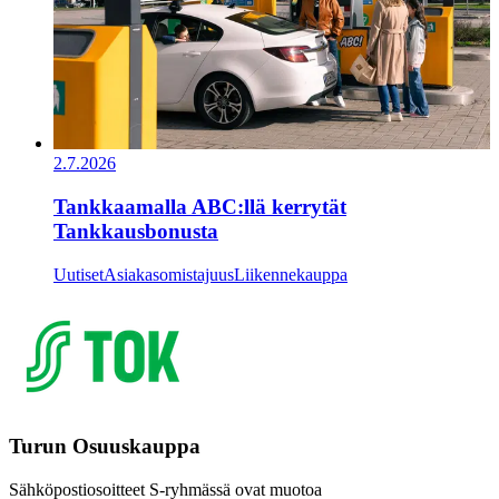
2.7.2026
Tankkaamalla ABC:llä kerrytät
Tankkausbonusta
Uutiset
Asiakasomistajuus
Liikennekauppa
Turun Osuuskauppa
Sähköpostiosoitteet S-ryhmässä ovat muotoa