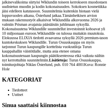
jalkinevalikoima siirtyisi Wiklundin toiseen kerrokseen muodostaen
uudistetun muodin ja kodin kokonaisuuden. Sokoksen kosmetiikka
jäisi edelleen katutasoon. Suunnitelmia kuitenkin hiotaan vielä
loppuvuoden aikana, Österlund jatkaa.
Tämänhetkisen arvion
mukaan rakennustyöt alkaisivat Wiklundilla alkuvuonna 2026 ja
valmiin Prisman avajaisia päästäisiin juhlimaan syksyllä.
Kokonaisuutena Wiklundille suunnitellut investoinnit kohoavat yli
10 miljoonaan euroon.
Wiklundille on tulossa muitakin muutoksia.
Elokuussa ELIXIA tiedotti avaavansa syksyllä 2026 premium-tason
kuntokeskuksen Wiklundille. ​Turun Osuuskauppa on myös
tarjonnut Turun kaupungille korttelista vuokratiloja Turun
kauppahallin väistötilalle, mutta asia etenee omana
kokonaisuutenaan kaupungin päätöksenteossa eikä vaikuta näihin
nyt kerrottuihin suunnitelmiin.
Lisätietoja:
Turun Osuuskauppa,
toimitusjohtaja Niklas Österlund, puh. 010 764 4001
Kuva: Ronnie
Hole
KATEGORIAT
Tiedotteet
Uutiset
Sinua saattaisi kiinnostaa