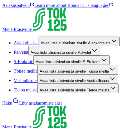
Asiakaspalvelu
Learn more about Bonus in 17 languages
Mene Etusivulle
Ajankohtaista
Avaa lista alisivuista sivulle Ajankohtaista
Palvelut
Avaa lista alisivuista sivulle Palvelut
S-Etukortti
Avaa lista alisivuista sivulle S-Etukortti
Töissä meillä
Avaa lista alisivuista sivulle Töissä meillä
Vastuullisuus
Avaa lista alisivuista sivulle Vastuullisuus
Tietoa meistä
Avaa lista alisivuista sivulle Tietoa meistä
Haku
Liity asiakasomistajaksi
Mene Etusivulle