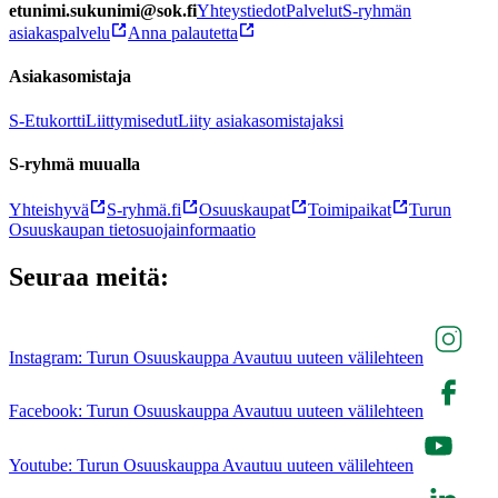
etunimi.sukunimi@sok.fi
Yhteystiedot
Palvelut
S-ryhmän
asiakaspalvelu
Anna palautetta
Asiakasomistaja
S-Etukortti
Liittymisedut
Liity asiakasomistajaksi
S-ryhmä muualla
Yhteishyvä
S-ryhmä.fi
Osuuskaupat
Toimipaikat
Turun
Osuuskaupan tietosuojainformaatio
Seuraa meitä:
Instagram: Turun Osuuskauppa Avautuu uuteen välilehteen
Facebook: Turun Osuuskauppa Avautuu uuteen välilehteen
Youtube: Turun Osuuskauppa Avautuu uuteen välilehteen