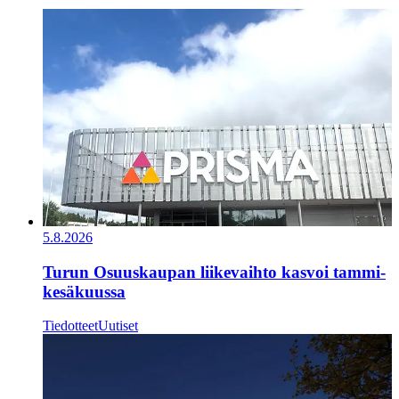
5.8.2026
Turun Osuuskaupan liikevaihto kasvoi tammi-
kesäkuussa
Tiedotteet
Uutiset