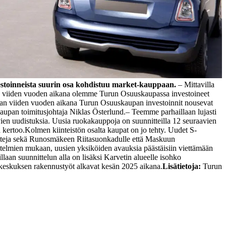
estoinneista suurin osa kohdistuu market-kauppaan.
– Mittavilla
en viiden vuoden aikana olemme Turun Osuuskaupassa investoineet
avan viiden vuoden aikana Turun Osuuskaupan investoinnit nousevat
aupan toimitusjohtaja Niklas Österlund.
– Teemme parhaillaan lujasti
evien uudistuksia. Uusia ruokakauppoja on suunnitteilla 12 seuraavien
 kertoo.
Kolmen kiinteistön osalta kaupat on jo tehty. Uudet S-
teja sekä Runosmäkeen Riitasuonkadulle että Maskuun
telmien mukaan, uusien yksiköiden avauksia päästäisiin viettämään
llaan suunnittelun alla on lisäksi Karvetin alueelle isohko
ikekeskuksen rakennustyöt alkavat kesän 2025 aikana.
Lisätietoja:
Turun