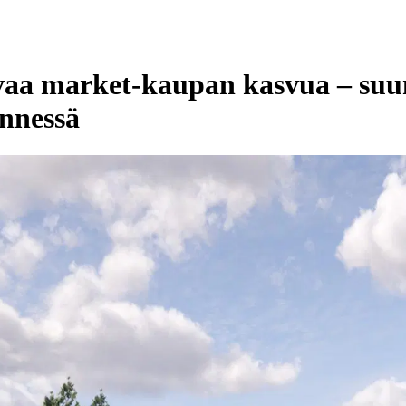
a market-kaupan kasvua – suun
nnessä