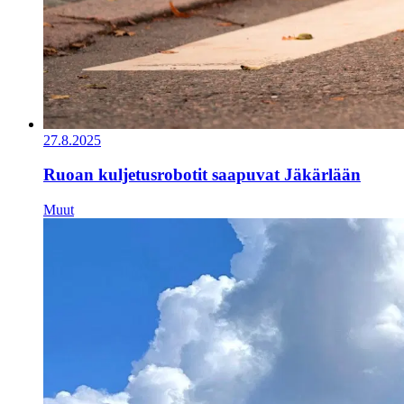
27.8.2025
Ruoan kuljetusrobotit saapuvat Jäkärlään
Muut