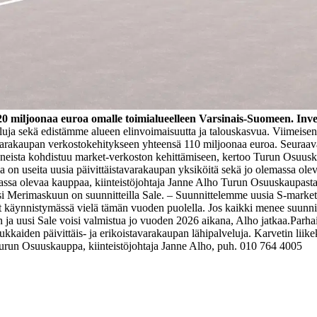
0 miljoonaa euroa omalle toimialueelleen Varsinais-Suomeen. Inv
luja sekä edistämme alueen elinvoimaisuutta ja talouskasvua. Viimeis
tavarakaupan verkostokehitykseen yhteensä 110 miljoonaa euroa. Seura
inneista kohdistuu market-verkoston kehittämiseen, kertoo Turun Osuusk
sa on useita uusia päivittäistavarakaupan yksiköitä sekä jo olemassa ol
assa olevaa kauppaa, kiinteistöjohtaja Janne Alho Turun Osuuskaupasta
 Merimaskuun on suunnitteilla Sale.
– Suunnittelemme uusia S-market
 käynnistymässä vielä tämän vuoden puolella. Jos kaikki menee suunni
a uusi Sale voisi valmistua jo vuoden 2026 aikana, Alho jatkaa.
Parhai
sukkaiden päivittäis- ja erikoistavarakaupan lähipalveluja. Karvetin li
urun Osuuskauppa, kiinteistöjohtaja Janne Alho, puh. 010 764 4005