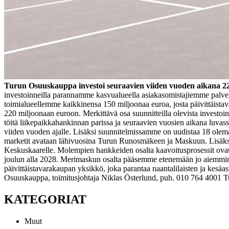
Turun Osuuskauppa investoi seuraavien viiden vuoden aikana 22
investoinneilla parannamme kasvualueella asiakasomistajiemme palve
toimialueellemme kaikkinensa 150 miljoonaa euroa, josta päivittäis
220 miljoonaan euroon. Merkittävä osa suunnitteilla olevista investo
töitä liikepaikkahankinnan parissa ja seuraavien vuosien aikana luvas
viiden vuoden ajalle. Lisäksi suunnitelmissamme on uudistaa 18 olem
marketit avataan lähivuosina Turun Runosmäkeen ja Maskuun. Lisäksi
Keskuskaarelle. Molempien hankkeiden osalta kaavoitusprosessit ovat
joulun alla 2028. Merimaskun osalta pääsemme etenemään jo aiemmin j
päivittäistavarakaupan yksikkö, joka parantaa naantalilaisten ja kesäa
Osuuskauppa, toimitusjohtaja Niklas Österlund, puh. 010 764 4001
T
KATEGORIAT
Muut