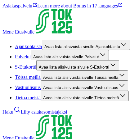
Asiakaspalvelu
Learn more about Bonus in 17 languages
Mene Etusivulle
Ajankohtaista
Avaa lista alisivuista sivulle Ajankohtaista
Palvelut
Avaa lista alisivuista sivulle Palvelut
S-Etukortti
Avaa lista alisivuista sivulle S-Etukortti
Töissä meillä
Avaa lista alisivuista sivulle Töissä meillä
Vastuullisuus
Avaa lista alisivuista sivulle Vastuullisuus
Tietoa meistä
Avaa lista alisivuista sivulle Tietoa meistä
Haku
Liity asiakasomistajaksi
Mene Etusivulle