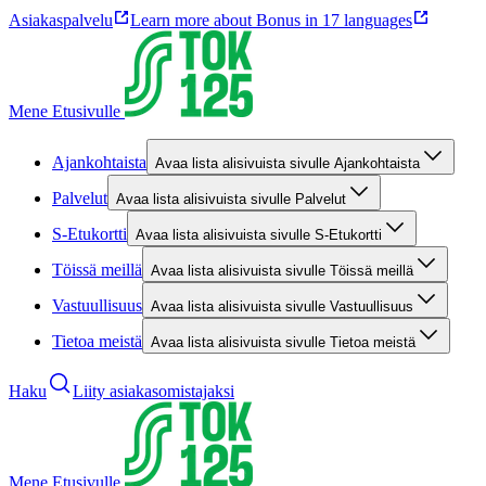
Asiakaspalvelu
Learn more about Bonus in 17 languages
Mene Etusivulle
Ajankohtaista
Avaa lista alisivuista sivulle Ajankohtaista
Palvelut
Avaa lista alisivuista sivulle Palvelut
S-Etukortti
Avaa lista alisivuista sivulle S-Etukortti
Töissä meillä
Avaa lista alisivuista sivulle Töissä meillä
Vastuullisuus
Avaa lista alisivuista sivulle Vastuullisuus
Tietoa meistä
Avaa lista alisivuista sivulle Tietoa meistä
Haku
Liity asiakasomistajaksi
Mene Etusivulle