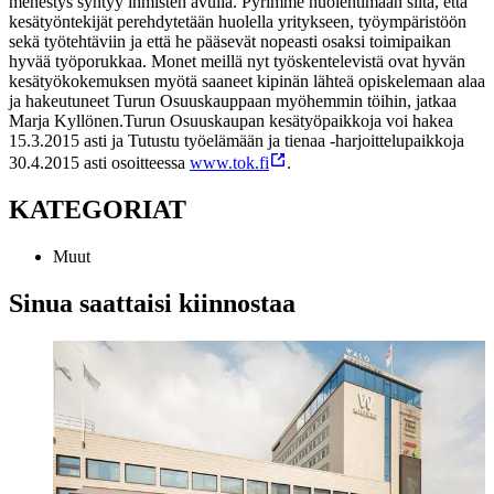
menestys syntyy ihmisten avulla. Pyrimme huolehtimaan siitä, että
kesätyöntekijät perehdytetään huolella yritykseen, työympäristöön
sekä työtehtäviin ja että he pääsevät nopeasti osaksi toimipaikan
hyvää työporukkaa. Monet meillä nyt työskentelevistä ovat hyvän
kesätyökokemuksen myötä saaneet kipinän lähteä opiskelemaan alaa
ja hakeutuneet Turun Osuuskauppaan myöhemmin töihin, jatkaa
Marja Kyllönen.
Turun Osuuskaupan kesätyöpaikkoja voi hakea
15.3.2015 asti ja Tutustu työelämään ja tienaa
-harjoittelupaikkoja
30.4.2015 asti osoitteessa
www.tok.fi
.
KATEGORIAT
Muut
Sinua saattaisi kiinnostaa