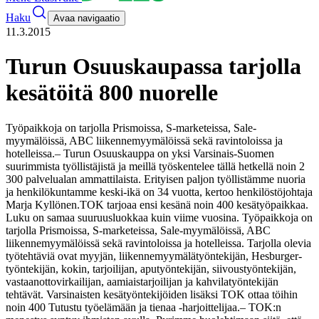
Haku
Avaa navigaatio
11.3.2015
Turun Osuuskaupassa tarjolla
kesätöitä 800 nuorelle
Työpaikkoja on tarjolla Prismoissa, S-marketeissa, Sale-
myymälöissä, ABC liikennemyymälöissä sekä ravintoloissa ja
hotelleissa.
– Turun Osuuskauppa on yksi Varsinais-Suomen
suurimmista työllistäjistä ja meillä työskentelee tällä hetkellä noin 2
300 palvelualan ammattilaista. Erityisen paljon työllistämme nuoria
ja henkilökuntamme keski-ikä on 34 vuotta, kertoo henkilöstöjohtaja
Marja Kyllönen.
TOK tarjoaa ensi kesänä noin 400 kesätyöpaikkaa.
Luku on samaa suuruusluokkaa kuin viime vuosina. Työpaikkoja on
tarjolla Prismoissa, S-marketeissa, Sale-myymälöissä, ABC
liikennemyymälöissä sekä ravintoloissa ja hotelleissa. Tarjolla olevia
työtehtäviä ovat myyjän, liikennemyymälätyöntekijän, Hesburger-
työntekijän, kokin, tarjoilijan, aputyöntekijän, siivoustyöntekijän,
vastaanottovirkailijan, aamiaistarjoilijan ja kahvilatyöntekijän
tehtävät. Varsinaisten kesätyöntekijöiden lisäksi TOK ottaa töihin
noin 400 Tutustu työelämään ja tienaa -harjoittelijaa.
– TOK:n