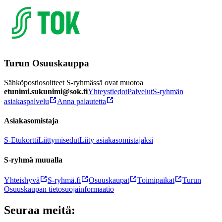
Turun Osuuskauppa
Sähköpostiosoitteet S-ryhmässä ovat muotoa
etunimi.sukunimi@sok.fi
Yhteystiedot
Palvelut
S-ryhmän
asiakaspalvelu
Anna palautetta
Asiakasomistaja
S-Etukortti
Liittymisedut
Liity asiakasomistajaksi
S-ryhmä muualla
Yhteishyvä
S-ryhmä.fi
Osuuskaupat
Toimipaikat
Turun
Osuuskaupan tietosuojainformaatio
Seuraa meitä: