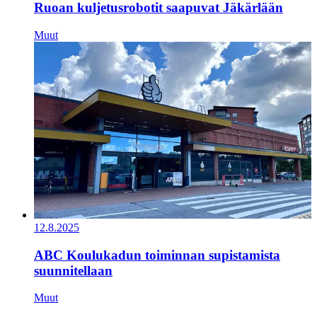
Ruoan kuljetusrobotit saapuvat Jäkärlään
Muut
12.8.2025
ABC Koulukadun toiminnan supistamista
suunnitellaan
Muut