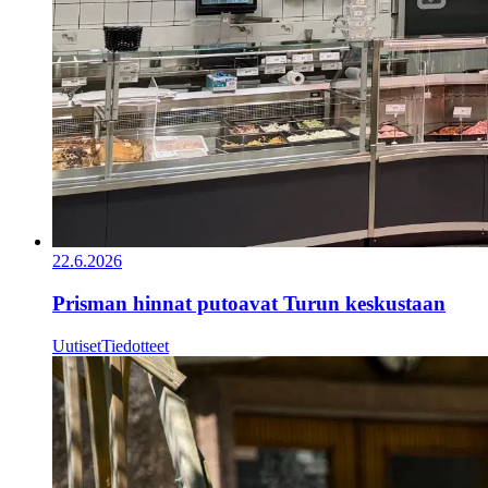
22.6.2026
Prisman hinnat putoavat Turun keskustaan
Uutiset
Tiedotteet