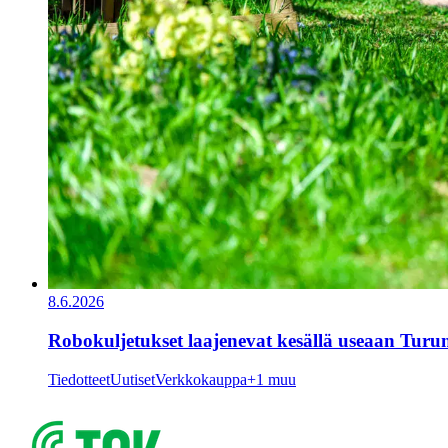
8.6.2026
Robokuljetukset laajenevat kesällä useaan Tu
Tiedotteet
Uutiset
Verkkokauppa
+1 muu