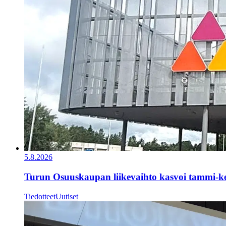
5.8.2026
Turun Osuuskaupan liikevaihto kasvoi tammi-k
Tiedotteet
Uutiset