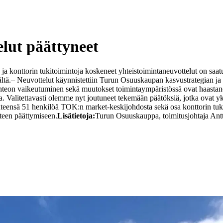
lut päättyneet
 konttorin tukitoimintoja koskeneet yhteistoimintaneuvottelut on saat
ltä.
– Neuvottelut käynnistettiin Turun Osuuskaupan kasvustrategian ja
eon vaikeutuminen sekä muutokset toimintaympäristössä ovat haastaneet m
 Valitettavasti olemme nyt joutuneet tekemään päätöksiä, jotka ovat yksi
yhteensä 51 henkilöä TOK:n market-keskijohdosta sekä osa konttorin tukit
hteen päättymiseen.
Lisätietoja:
Turun Osuuskauppa, toimitusjohtaja Ant