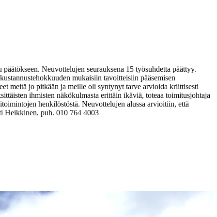
u päätökseen. Neuvottelujen seurauksena 15 työsuhdetta päättyy.
 kustannustehokkuuden mukaisiin tavoitteisiin pääsemisen
eitä jo pitkään ja meille oli syntynyt tarve arvioida kriittisesti
ttäisten ihmisten näkökulmasta erittäin ikäviä, toteaa toimitusjohtaja
oimintojen henkilöstöstä. Neuvottelujen alussa arvioitiin, että
ti Heikkinen, puh. 010 764 4003