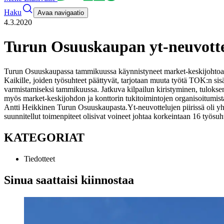
Haku
Avaa navigaatio
4.3.2020
Turun Osuuskaupan yt-neuvotte
Turun Osuuskaupassa tammikuussa käynnistyneet market-keskijohtoa ja
Kaikille, joiden työsuhteet päättyvät, tarjotaan muuta työtä TOK:n sisä
varmistamiseksi tammikuussa. Jatkuva kilpailun kiristyminen, tuloksent
myös market-keskijohdon ja konttorin tukitoimintojen organisoitumista.
Antti Heikkinen Turun Osuuskaupasta.
Yt-neuvottelujen piirissä oli 
suunnitellut toimenpiteet olisivat voineet johtaa korkeintaan 16 työsu
KATEGORIAT
Tiedotteet
Sinua saattaisi kiinnostaa