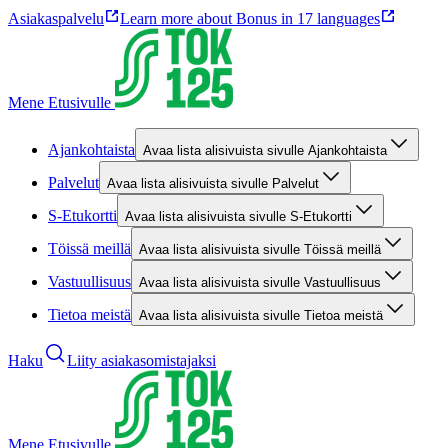
Asiakaspalvelu
Learn more about Bonus in 17 languages
Mene Etusivulle
Ajankohtaista
Avaa lista alisivuista sivulle Ajankohtaista
Palvelut
Avaa lista alisivuista sivulle Palvelut
S-Etukortti
Avaa lista alisivuista sivulle S-Etukortti
Töissä meillä
Avaa lista alisivuista sivulle Töissä meillä
Vastuullisuus
Avaa lista alisivuista sivulle Vastuullisuus
Tietoa meistä
Avaa lista alisivuista sivulle Tietoa meistä
Haku
Liity asiakasomistajaksi
Mene Etusivulle