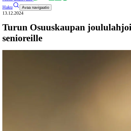
Haku
Avaa navigaatio
13.12.2024
Turun Osuuskaupan joululahjoituk
senioreille