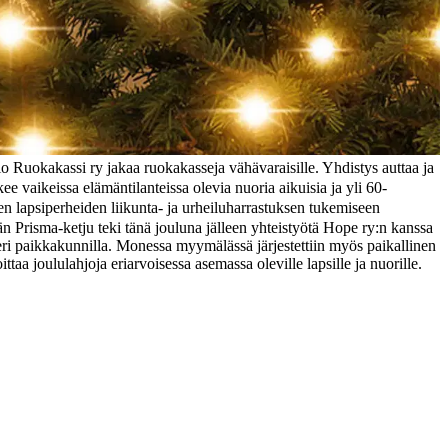
o Ruokakassi ry jakaa ruokakasseja vähävaraisille. Yhdistys auttaa ja
kee vaikeissa elämäntilanteissa olevia nuoria aikuisia ja yli 60-
ien lapsiperheiden liikunta- ja urheiluharrastuksen tukemiseen
 Prisma-ketju teki tänä jouluna jälleen yhteistyötä Hope ry:n kanssa
 eri paikkakunnilla. Monessa myymälässä järjestettiin myös paikallinen
a joululahjoja eriarvoisessa asemassa oleville lapsille ja nuorille.