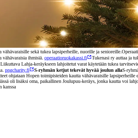
hävaraisille sekä tukea lapsiperheille, nuorille ja senioreille.
Operaati
a vähävaraisia ihmisiä.
operaatioruokakassi.fi
Tukenasi ry auttaa ja tu
Liikuttava Lahja-keräykseen lahjoitetut varat käytetään tukea tarvitsev
ta.
pngcharity.fi
S-ryhmän ketjut tekevät hyvää joulun alla
S-ryhmän
teet ohjataan Hopen toimipisteiden kautta vähävaraisille lapsiperheille
oli lisäksi oma, paikallinen Joulupuu-keräys, jonka kautta voi lahjoitta
n kanssa