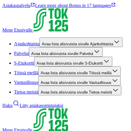
Asiakaspalvelu
Learn more about Bonus in 17 languages
Mene Etusivulle
Ajankohtaista
Avaa lista alisivuista sivulle Ajankohtaista
Palvelut
Avaa lista alisivuista sivulle Palvelut
S-Etukortti
Avaa lista alisivuista sivulle S-Etukortti
Töissä meillä
Avaa lista alisivuista sivulle Töissä meillä
Vastuullisuus
Avaa lista alisivuista sivulle Vastuullisuus
Tietoa meistä
Avaa lista alisivuista sivulle Tietoa meistä
Haku
Liity asiakasomistajaksi
Mene Etusivulle