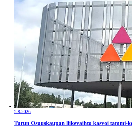
5.8.2026
Turun Osuuskaupan liikevaihto kasvoi tammi-k