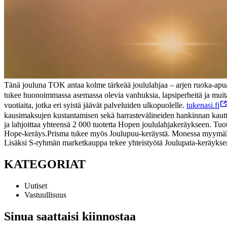
Tänä jouluna TOK antaa kolme tärkeää joululahjaa – arjen ruoka-apua vä
tukee huonoimmassa asemassa olevia vanhuksia, lapsiperheitä ja muit
vuotiaita, jotka eri syistä jäävät palveluiden ulkopuolelle.
tukenasi.fi
kausimaksujen kustantamisen sekä harrastevälineiden hankinnan kaut
ja lahjoittaa yhteensä 2 000 tuotetta Hopen joululahjakeräykseen. Tuot
Hope-keräys.
Prisma tukee myös Joulupuu-keräystä. Monessa myymälässä 
Lisäksi S-ryhmän marketkauppa tekee yhteistyötä Joulupata-keräykse
KATEGORIAT
Uutiset
Vastuullisuus
Sinua saattaisi kiinnostaa