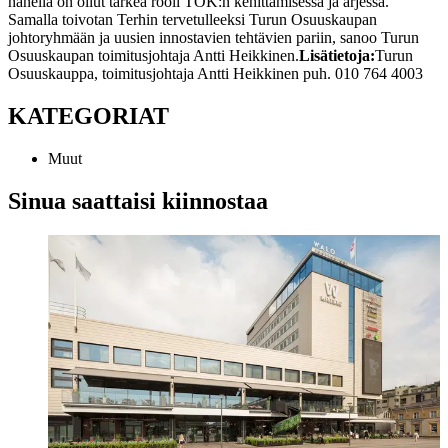
hänellä on ollut tärkeä rooli TOK:n kehittämisessä ja arjessa.
Samalla toivotan Terhin tervetulleeksi Turun Osuuskaupan
johtoryhmään ja uusien innostavien tehtävien pariin, sanoo Turun
Osuuskaupan toimitusjohtaja Antti Heikkinen.
Lisätietoja:
Turun
Osuuskauppa, toimitusjohtaja Antti Heikkinen puh. 010 764 4003
KATEGORIAT
Muut
Sinua saattaisi kiinnostaa