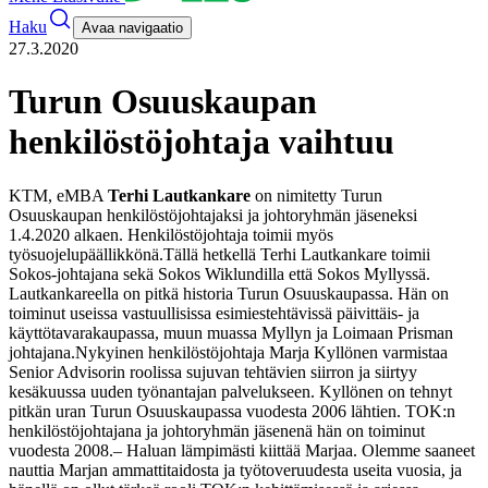
Haku
Avaa navigaatio
27.3.2020
Turun Osuuskaupan
henkilöstöjohtaja vaihtuu
KTM, eMBA
Terhi Lautkankare
on nimitetty Turun
Osuuskaupan henkilöstöjohtajaksi ja johtoryhmän jäseneksi
1.4.2020 alkaen. Henkilöstöjohtaja toimii myös
työsuojelupäällikkönä.
Tällä hetkellä Terhi Lautkankare toimii
Sokos-johtajana sekä Sokos Wiklundilla että Sokos Myllyssä.
Lautkankareella on pitkä historia Turun Osuuskaupassa. Hän on
toiminut useissa vastuullisissa esimiestehtävissä päivittäis- ja
käyttötavarakaupassa, muun muassa Myllyn ja Loimaan Prisman
johtajana.
Nykyinen henkilöstöjohtaja Marja Kyllönen varmistaa
Senior Advisorin roolissa sujuvan tehtävien siirron ja siirtyy
kesäkuussa uuden työnantajan palvelukseen. Kyllönen on tehnyt
pitkän uran Turun Osuuskaupassa vuodesta 2006 lähtien. TOK:n
henkilöstöjohtajana ja johtoryhmän jäsenenä hän on toiminut
vuodesta 2008.
– Haluan lämpimästi kiittää Marjaa. Olemme saaneet
nauttia Marjan ammattitaidosta ja työtoveruudesta useita vuosia, ja