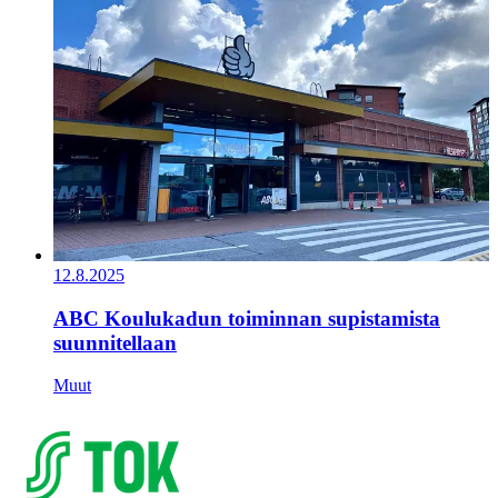
12.8.2025
ABC Koulukadun toiminnan supistamista
suunnitellaan
Muut