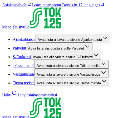
Asiakaspalvelu
Learn more about Bonus in 17 languages
Mene Etusivulle
Ajankohtaista
Avaa lista alisivuista sivulle Ajankohtaista
Palvelut
Avaa lista alisivuista sivulle Palvelut
S-Etukortti
Avaa lista alisivuista sivulle S-Etukortti
Töissä meillä
Avaa lista alisivuista sivulle Töissä meillä
Vastuullisuus
Avaa lista alisivuista sivulle Vastuullisuus
Tietoa meistä
Avaa lista alisivuista sivulle Tietoa meistä
Haku
Liity asiakasomistajaksi
Mene Etusivulle