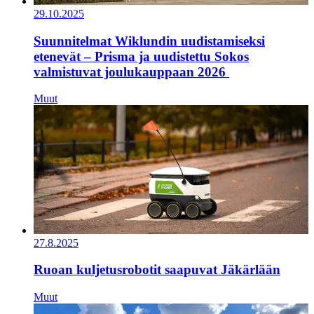
29.10.2025
Suunnitelmat Wiklundin uudistamiseksi
etenevät – Prisma ja uudistettu Sokos
valmistuvat joulukauppaan 2026
Muut
27.8.2025
Ruoan kuljetusrobotit saapuvat Jäkärlään
Muut