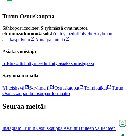
Turun Osuuskauppa
Sähköpostiosoitteet S-ryhmässä ovat muotoa
etunimi.sukunimi@sok.fi
Yhteystiedot
Palvelut
S-ryhmän
asiakaspalvelu
Anna palautetta
Asiakasomistaja
S-Etukortti
Liittymisedut
Liity asiakasomistajaksi
S-ryhmä muualla
Yhteishyvä
S-ryhmä.fi
Osuuskaupat
Toimipaikat
Turun
Osuuskaupan tietosuojainformaatio
Seuraa meitä:
Instagram: Turun Osuuskauppa Avautuu uuteen välilehteen