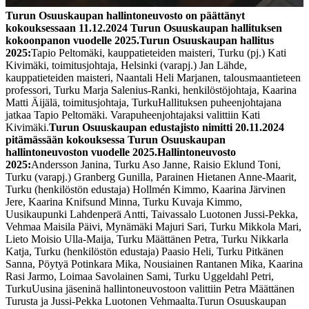
Turun Osuuskaupan hallintoneuvosto on päättänyt
kokouksessaan 11.12.2024 Turun Osuuskaupan hallituksen
kokoonpanon vuodelle 2025.
Turun Osuuskaupan hallitus
2025:
Tapio Peltomäki, kauppatieteiden maisteri, Turku (pj.)
Kati
Kivimäki, toimitusjohtaja, Helsinki (varapj.)
Jan Lähde,
kauppatieteiden maisteri, Naantali
Heli Marjanen, talousmaantieteen
professori, Turku
Marja Salenius-Ranki, henkilöstöjohtaja, Kaarina
Matti Äijälä, toimitusjohtaja, Turku
Hallituksen puheenjohtajana
jatkaa Tapio Peltomäki. Varapuheenjohtajaksi valittiin Kati
Kivimäki.
Turun Osuuskaupan edustajisto nimitti 20.11.2024
pitämässään kokouksessa Turun Osuuskaupan
hallintoneuvoston vuodelle 2025.
Hallintoneuvosto
2025:
Andersson Janina, Turku
Aso Janne, Raisio
Eklund Toni,
Turku (varapj.)
Granberg Gunilla, Parainen
Hietanen Anne-Maarit,
Turku (henkilöstön edustaja)
Hollmén Kimmo, Kaarina
Järvinen
Jere, Kaarina
Knifsund Minna, Turku
Kuvaja Kimmo,
Uusikaupunki
Lahdenperä Antti, Taivassalo
Luotonen Jussi-Pekka,
Vehmaa
Maisila Päivi, Mynämäki
Majuri Sari, Turku
Mikkola Mari,
Lieto
Moisio Ulla-Maija, Turku
Määttänen Petra, Turku
Nikkarla
Katja, Turku (henkilöstön edustaja)
Paasio Heli, Turku
Pitkänen
Sanna, Pöytyä
Potinkara Mika, Nousiainen
Rantanen Mika, Kaarina
Rasi Jarmo, Loimaa
Savolainen Sami, Turku
Uggeldahl Petri,
Turku
Uusina jäseninä hallintoneuvostoon valittiin Petra Määttänen
Turusta ja Jussi-Pekka Luotonen Vehmaalta.
Turun Osuuskaupan