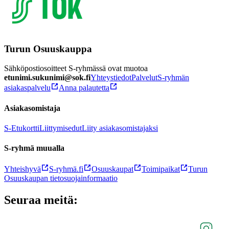
Turun Osuuskauppa
Sähköpostiosoitteet S-ryhmässä ovat muotoa
etunimi.sukunimi@sok.fi
Yhteystiedot
Palvelut
S-ryhmän
asiakaspalvelu
Anna palautetta
Asiakasomistaja
S-Etukortti
Liittymisedut
Liity asiakasomistajaksi
S-ryhmä muualla
Yhteishyvä
S-ryhmä.fi
Osuuskaupat
Toimipaikat
Turun
Osuuskaupan tietosuojainformaatio
Seuraa meitä: