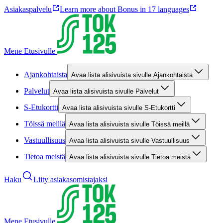
Asiakaspalvelu
Learn more about Bonus in 17 languages
Mene Etusivulle
Ajankohtaista
Avaa lista alisivuista sivulle Ajankohtaista
Palvelut
Avaa lista alisivuista sivulle Palvelut
S-Etukortti
Avaa lista alisivuista sivulle S-Etukortti
Töissä meillä
Avaa lista alisivuista sivulle Töissä meillä
Vastuullisuus
Avaa lista alisivuista sivulle Vastuullisuus
Tietoa meistä
Avaa lista alisivuista sivulle Tietoa meistä
Haku
Liity asiakasomistajaksi
Mene Etusivulle