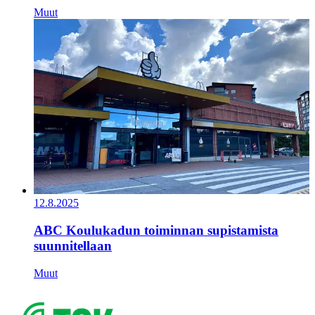
Muut
12.8.2025
ABC Koulukadun toiminnan supistamista
suunnitellaan
Muut